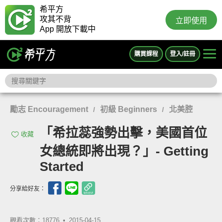
希平方
攻其不背
立即使用
App 開放下載中
購買課程
登入/註冊
勵志 Encouragement
初級 Beginners
北美腔
/
/
「希拉蕊強勢出擊，美國首位
收藏
女總統即將出現？」- Getting
Started
分享給好友：
觀看次數：18776 •
2015-04-15