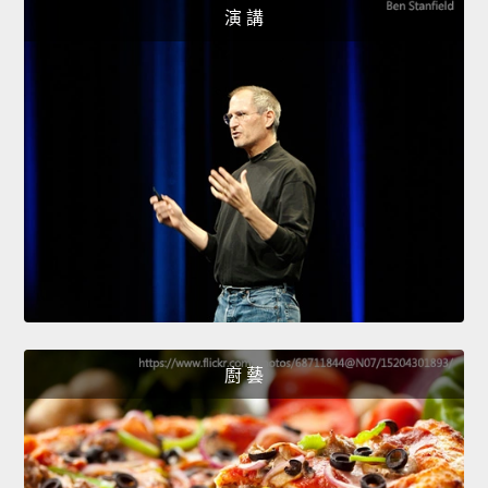
演 講
廚 藝