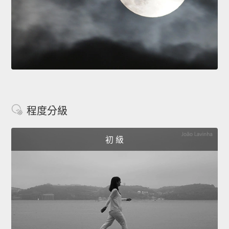
程度分級
初 級