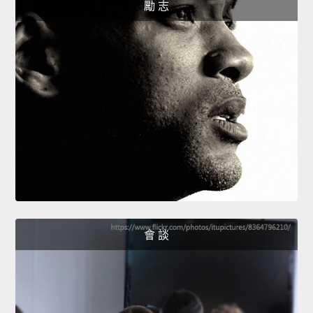
勵 志
會 談