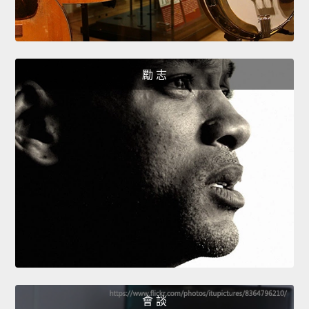
勵 志
會 談