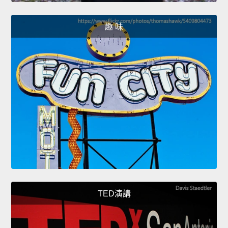
趣 味
TED演講