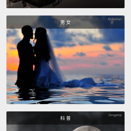
男 女
科 普