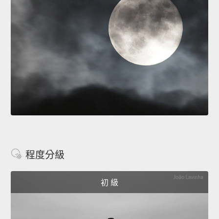
程度分級
初 級