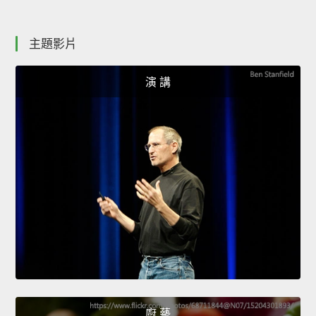
主題影片
演 講
廚 藝