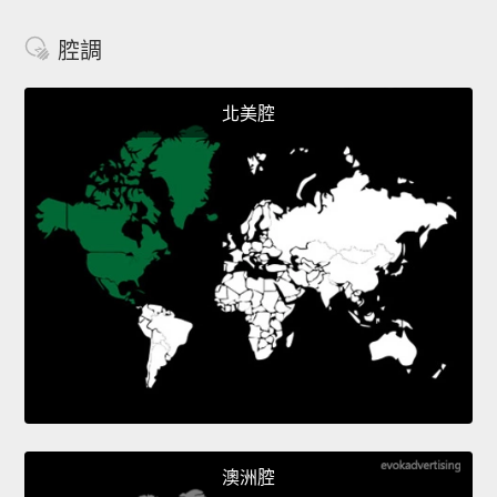
腔調
北美腔
澳洲腔