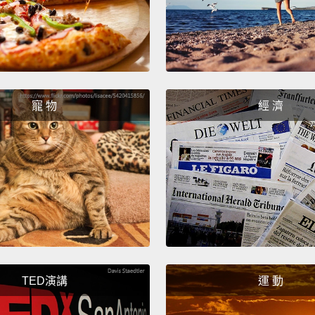
寵 物
經 濟
TED演講
運 動