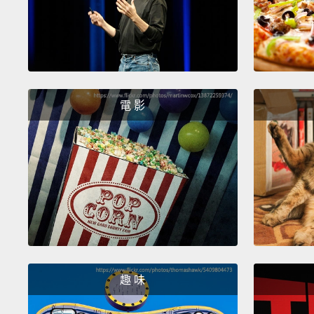
電 影
趣 味