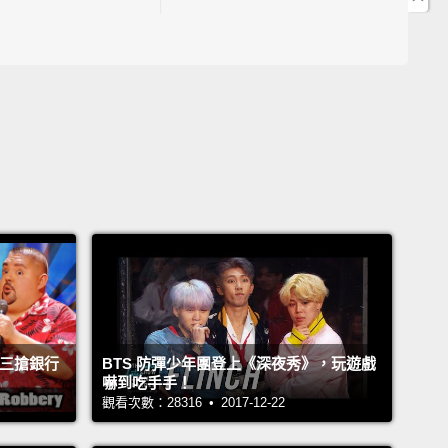
08:22 你知道『事後諸葛』的英文怎麼說嗎?
09:30 『事業踏上正軌』可以用個動詞"B________m"
0:23 這支影片『爆紅』可以說:The video g___ v_____.
6:48 片語"On par with ..."中文是什麼意思呢?
21:40 同樣是脫口秀，東西方的表演方式差在哪?
21:51 節目亮點的英文可以說:"p________e"
John Drummond 陽昊恩
Sam
ngela Ma
文#脫口秀#talkshow
度阿三搶銀行
BTS 防彈少年團登上《深夜秀》，玩遊戲
嚇到吃手手！
觀看次數：28316 • 2017-12-22