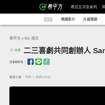
希式五次全系列
精選影片
片語俚語
英文
希平方 x NG 英文
二三喜劇共同創辦人 S
收藏
分享給好友：
觀看次數：7833 •
2020-12-01