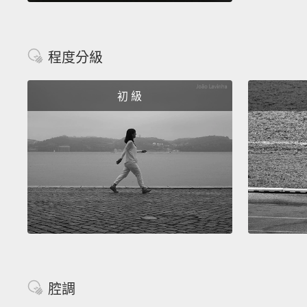
程度分級
初 級
腔調