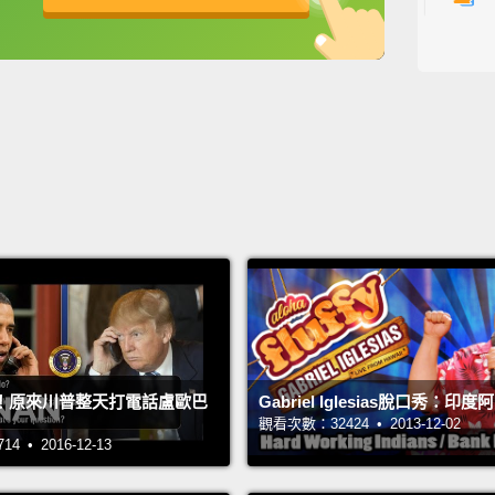
1
1
主持人：
來賓：
翻譯：A
#NG英
！原來川普整天打電話盧歐巴
Gabriel Iglesias脫口秀：印
觀看次數：32424 • 2013-12-02
 • 2016-12-13