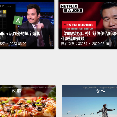
 Fallon 玩超夯的填字遊戲
【超爆笑脫口秀】錢信伊告訴你
什麼這麼愛錢
 • 2023-03-09
觀看次數：33264 • 2020-02-19
廚 藝
女 性