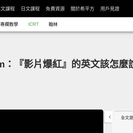
英文課程
日文課程
免費資源
關於希平方
用戶見證
專欄教學
ICRT
翰林
am：『影片爆紅』的英文該怎麼
全文