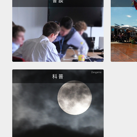
會 談
科 普