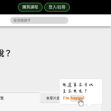
購買課程
登入/註冊
說？
瀏覽
本章片語 (0)