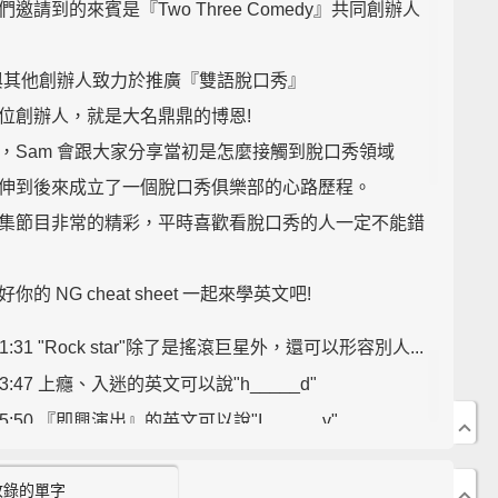
邀請到的來賓是『Two Three Comedy』共同創辦人
 與其他創辦人致力於推廣『雙語脫口秀』
位創辦人，就是大名鼎鼎的博恩!
，Sam 會跟大家分享當初是怎麼接觸到脫口秀領域
伸到後來成立了一個脫口秀俱樂部的心路歷程。
集節目非常的精彩，平時喜歡看脫口秀的人一定不能錯
你的 NG cheat sheet 一起來學英文吧!
01:31 "Rock star"除了是搖滾巨星外，還可以形容別人...
03:47 上癮、入迷的英文可以說"h_____d"
05:50 『即興演出』的英文可以說"I______v"
6:02 片語"試試看"的3種道地說法!"Give it a ____"
收錄的單字
8:00 "Twofold"、"Threefold"的中文是什麼意思呢?