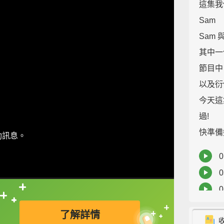
這集我們
Sam
Sam
其中一
節目中
以及衍
今天這
過!
快準備好
動訊息。
直接查字典喔！
0
了解詳情
0