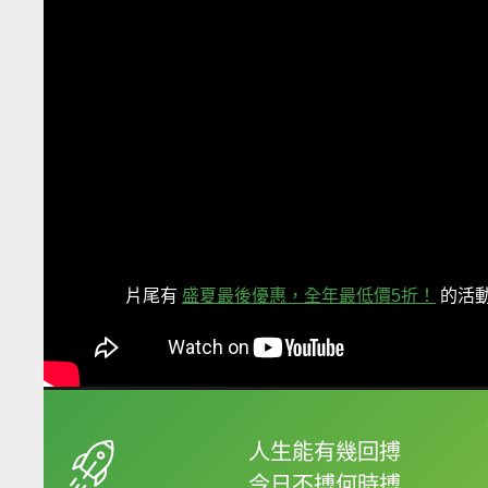
片尾有
盛夏最後優惠，全年最低價5折！
的活
框選或點兩下字幕可以
人生能有幾回搏
今日不搏何時搏