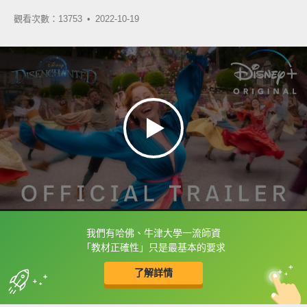
觀看次數：13753 •
2022-10-19
我們有哈佛、牛津大學一流師資
框選或點兩下字幕可以直接查字典喔！
「教材正確性」只是最基本的要求
了解詳情
英
中
收錄佳句
功能升級