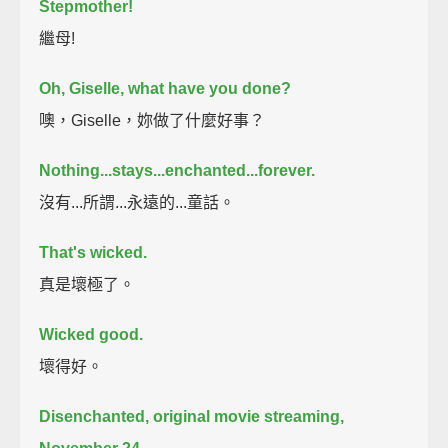
Stepmother!
繼母!
Oh, Giselle, what have you done?
噢，Giselle，妳做了什麼好事？
Nothing...
stays...
enchanted...
forever.
沒有...所謂...永遠的...童話。
That's wicked.
真是壞極了。
Wicked good.
壞得好。
Disenchanted, original movie streaming,