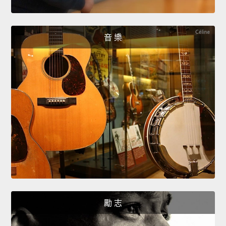
音 樂
勵 志