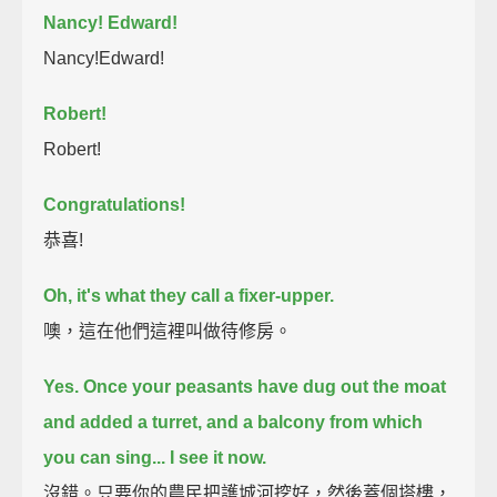
Nancy! Edward!
Nancy!Edward!
Robert!
Robert!
Congratulations!
恭喜!
Oh, it's what they call a fixer-upper.
噢，這在他們這裡叫做待修房。
Yes. Once your peasants have dug out the moat
and added a turret,
and a balcony from which
you can sing...
I see it now.
沒錯。只要你的農民把護城河挖好，然後蓋個塔樓，