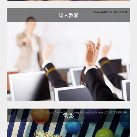
達人教學
電 影