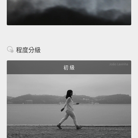
程度分級
初 級