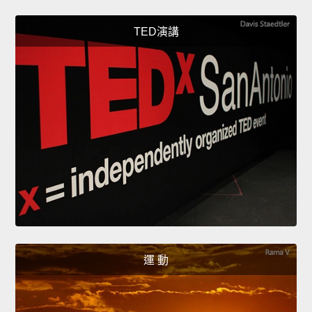
TED演講
運 動