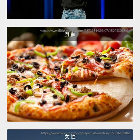
廚 藝
女 性