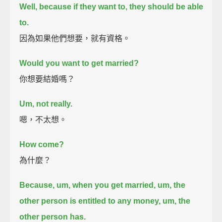
Well, because if they want to, they should be able
to.
因為如果他們想要，就有資格。
Would you want to get married?
你想要結婚嗎？
Um, not really.
嗯，不太想。
How come?
為什麼？
Because, um, when you get married, um,
the
other person is entitled to any money, um, the
other person has.