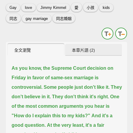
Gay
love
Jimmy Kimmel
愛
小孩
kids
同志
gay marriage
同志婚姻
全文瀏覽
本章片語 (2)
As you know, the Supreme Court decision on
Friday in favor of same-sex marriage is
controversial.
Some people just don't like it. They
don't believe in it. They don't think it's right.
One
of the most common arguments you hear is
"How do I explain this to my kids?"
And it's a
good question.
At the very least, it's a fair