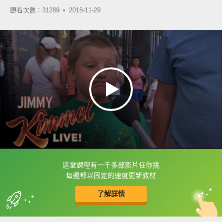
觀看次數：31289 •
2018-11-29
這堂課程有一千多部影片任你挑
框選或點兩下字幕可以直接查字典喔！
每週都以固定的速度更新教材
了解詳情
英
中
收錄佳句
功能升級