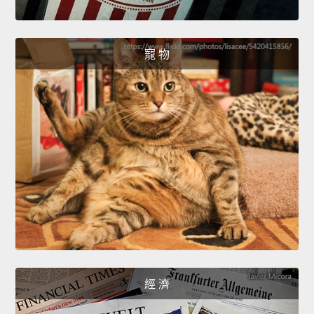
寵 物
經 濟