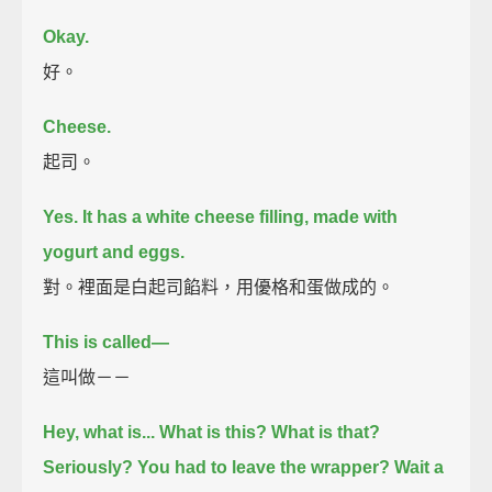
Okay.
好。
Cheese.
起司。
Yes. It has a white cheese filling, made with
yogurt and eggs.
對。裡面是白起司餡料，用優格和蛋做成的。
This is called—
這叫做－－
Hey, what is... What is this? What is that?
Seriously? You had to leave the wrapper?
Wait a