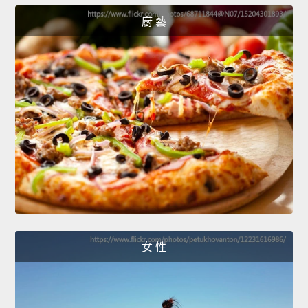
廚 藝
女 性