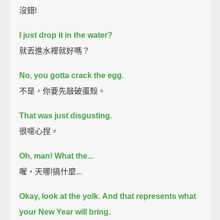
沒錯!
I just drop it in the water?
就丟進水裡就好嗎？
No, you gotta crack the egg.
不是，你要先敲破蛋殼。
That was just disgusting.
很噁心捏。
Oh, man!
What the...
喔，天哪!搞什麼...
Okay, look at the yolk.
And that represents what
your New Year will bring.