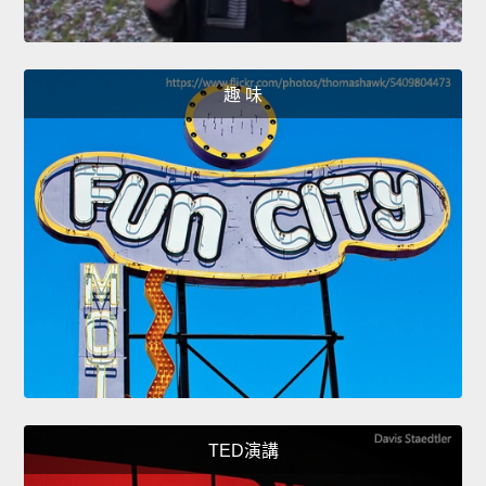
趣 味
TED演講