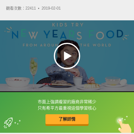
觀看次數：22411 •
2019-02-01
市面上強調複習的廠商非常稀少
框選或點兩下字幕可以直接查字典喔！
只有希平方最重視這個學習核心
了解詳情
英
中
收錄佳句
功能升級