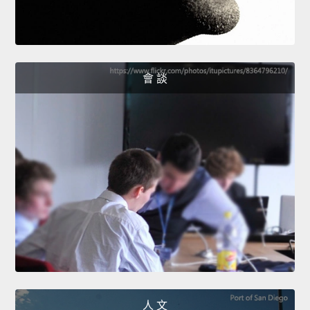
會 談
人 文