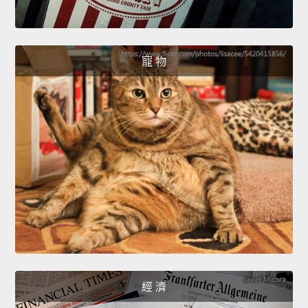
寵 物
經 濟