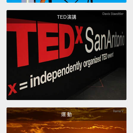
TED演講
運 動