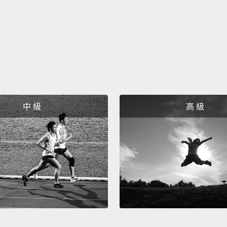
other 
love a
world 
防彈少
幾百萬
如果我
身旁，
中 級
高 級
有可能
And ma
me is s
and my
and th
I am, 
my life