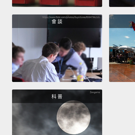
會 談
科 普