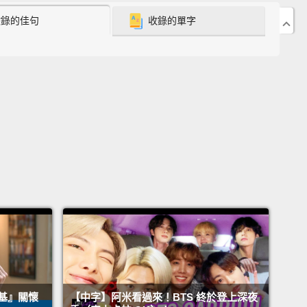
ign with UNICEF,
building on our belief that true
收錄的佳句
收錄的單字
rst begins with loving myself.
We've been
ring with UNICEF's #ENDviolence program
to
t children and young people all over the world from
ce.
And our fans have become a major part of this
gn with their action and with their enthusiasm.
We
ave the best fans in the world.
一月，防彈少年團投入與聯合國兒童基金會合作的
E MYSELF 活動，而這是建立在這個信念之上：真正的愛
自己開始。我們與聯合國兒童基金會協力合作，參與
Dviolence（終結暴力）的企劃，保護世界上所有孩子與
遠離暴力。而我們的粉絲帶著行動力與熱忱，成為活動
。我們真的擁有全世界最棒的粉絲。
『洛基』關懷
【中字】阿米看過來！BTS 終於登上深夜