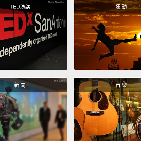
my nam
TED演講
運 動
eyes c
became
was mu
"Wake 
quite 
我開始
殺自己
甚至我
新 聞
音 樂
此，就
走肉，
微弱的
但我花
Even a