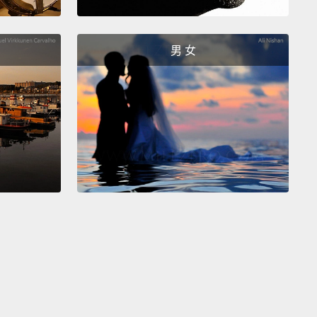
hurdles.
Some people might not believe, but most
 thought we were hopeless.
And sometimes I just
男 女
 to quit.
But I think I was very lucky that I didn't
all up.
And I'm sure that I and we will keep
ng and falling like this.
定加入防彈少年團後，前行的路還是充滿重重障礙。有
能不相信，但當時很多人覺得我們沒希望了。有時候我
棄。但我想，我沒有放棄真的是很幸運的事。而我確
來我、還有我們，還是會像這樣繼續跌跌撞撞前進。
s become artists performing in those huge
ms and selling millions of albums right now,
but I
ll an ordinary 24-year-old guy.
If there's anything
ve achieved,
it was only possible that I have my