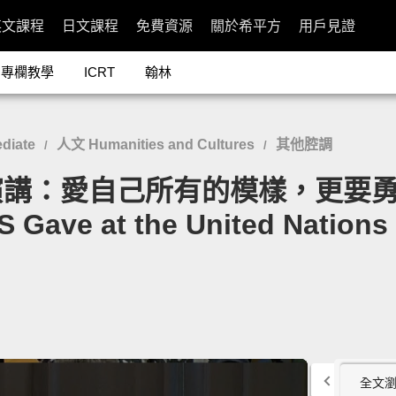
英文課程
日文課程
免費資源
關於希平方
用戶見證
專欄教學
ICRT
翰林
diate
人文 Humanities and Cultures
其他腔調
/
/
：愛自己所有的模樣，更要勇於為自
 Gave at the United Nations
全文