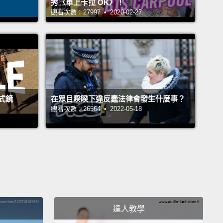
d like to begin by talking about myself.
I was born in
秀〈車上卡拉 OK〉！
觀看次數：27997 • 2020-02-27
 a city near Seoul, South Korea.
It is a really beautiful
ith a lake, hills, and even an annual flower festival.
t a very happy childhood there, and I was just an
ry boy.
I used to look up at the night sky and
r,
and I used to dream the dreams of a boy.
I used
gine that I was a superhero who could save the
式鏡
在眾目睽睽下違反蠢法律會發生什麼事？
觀看次數：26564 • 2022-05-18
先從聊聊我自己開始。我出生於韓國的一山，一座在首
城市。一山是個很美的地方，有座很漂亮的湖，有群
有每年的花季。我在那裡度過非常快樂的童年，當時我
個平凡的男孩。我常常仰望夜空、恣意想像，也常常做
會做的夢。以前我總想像自己是個能拯救世界的超級英
達人教學