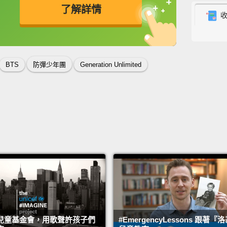
了解詳情
campa
love fi
英
中
免費功能
功能升級
partne
protec
BTS
防彈少年團
Generation Unlimited
violen
campai
truly h
去年十
LOV
是從愛
#EN
年輕人
的主力
兒童基金會，用歌聲許孩子們
#EmergencyLessons 跟著