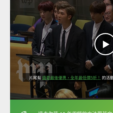
片尾有
盛夏最後優惠，全年最低價5折！
的活
框選或點兩下字幕可以