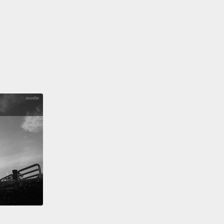
BTS members right by my side
and because of the
nd the support that our A.R.M.Y fans all over the
made for us.
年團現在成為了能在巨大的露天體育場辦演唱會、賣出
張專輯的藝人，但我依然只是個平凡的二十四歲少年。
能有任何成就，那都是因為我有這群防彈的成員們在我
以及因為全世界所有 A.R.M.Y 粉絲們給予的愛與支持才
辦到的。
ybe I made a mistake yesterday,
but yesterday's
till me.
Today, I am who I am with all of my faults
 mistakes.
Tomorrow, I might be a tiny bit wiser,
at'd be me, too.
These faults and mistakes are what
making up the brightest stars in the constellation of
.
I have come to love myself for who I am, for who I