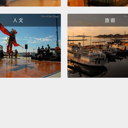
lot of 
people
人 文
旅 遊
wanted
give it 
stumbli
即使決
的人可
只想放
信，未
BTS ha
stadiu
am sti
that I'