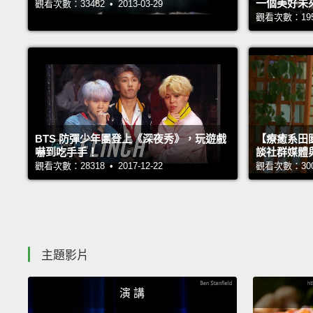
一個美好未
觀看次數：33482 • 2013-03-29
觀看次數：19545
BTS 防彈少年團登上《深夜秀》，玩遊戲
【療癒系田園
嚇到吃手手！
談社群媒體
觀看次數：28318 • 2017-12-22
觀看次數：30010
主題影片
演 講