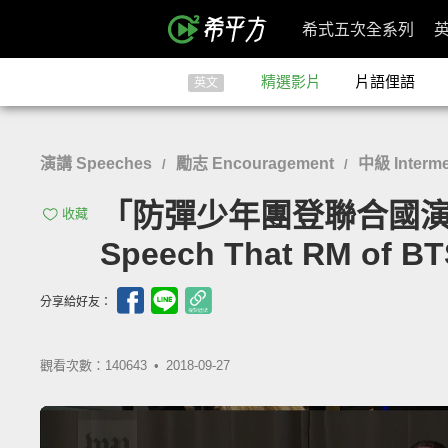
希式五次全系列
精選影片
片語俚語
英文
演講 Speeches
勵志 Encouragement
中級 Interme
/
/
「防彈少年團登聯合國演講
收藏
Speech That RM of BTS
分享給好友：
觀看次數：140643 •
2018-09-27