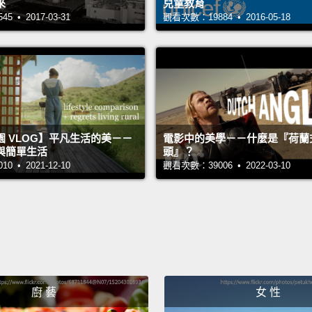
And I'
來
兒童教育
 • 2017-03-31
觀看次數：19884 • 2016-05-18
Ilsan,
place w
I spen
ordina
wonde
to ima
 VLOG】平凡生活的美－－
電影中的美學－－什麼是『荷蘭
與簡單生活
頭』？
world.
 • 2021-12-10
觀看次數：39006 • 2022-03-10
我想要
爾旁邊
山，還
就只是
著男孩
廚 藝
女 性
雄。