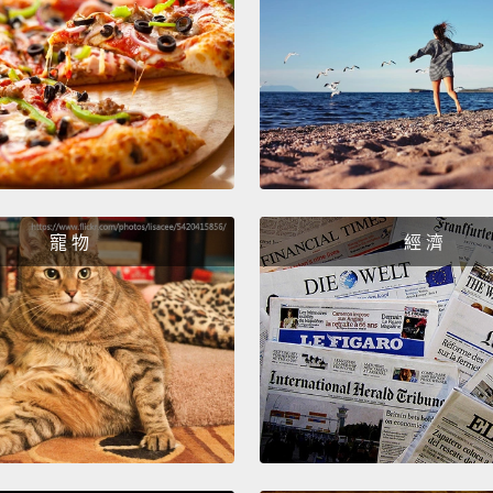
And in
that s
10."
Lo
about 
seeing
the ni
在我們
寵 物
經 濟
心臟在
候，我
己。我
Instead
peopl
started