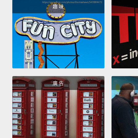
趣 味
廣 告