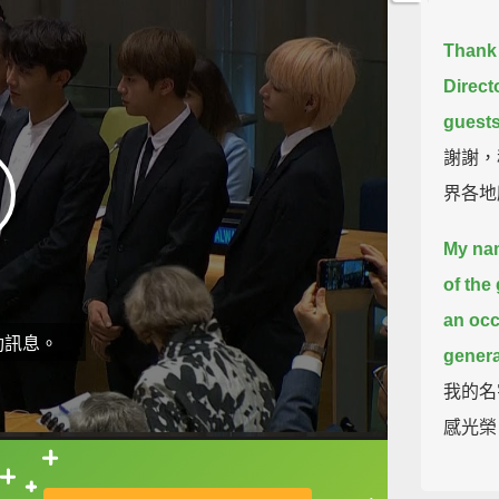
Thank 
Directo
guests
謝謝，
界各地
My nam
of the
an occ
動訊息。
genera
我的名
感光榮
Last 
直接查字典喔！