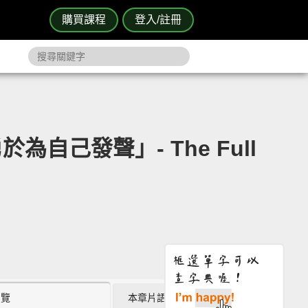
購買課程
登入/註冊
己發聲」- The Full
瀏覽
本章片語 (4)