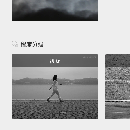
程度分級
初 級