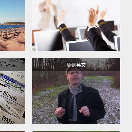
 an intro to one of our early albums, there's a line
ays,
"My heart stopped when I was maybe nine or
oking back, I think that's when I began to worry
what other people thought of me
and starting
 myself through their eyes.
I stopped looking up at
ght skies, the stars; I stopped daydreaming.
之前的專輯裡其中一首序曲中，有這樣的歌詞：「我的
鄧肯英文
九歲還是十歲的時候停了。」回想起來，我想就是那時
開始擔心別人看我的眼光，開始透過別人的眼睛審視自
不再仰望夜空，不再仰望星星，也不再做白日夢。
, I just tried to jam myself into the molds that other
e made.
Soon, I began to shut out my own voice and
 to listen to the voices of others.
No one called out