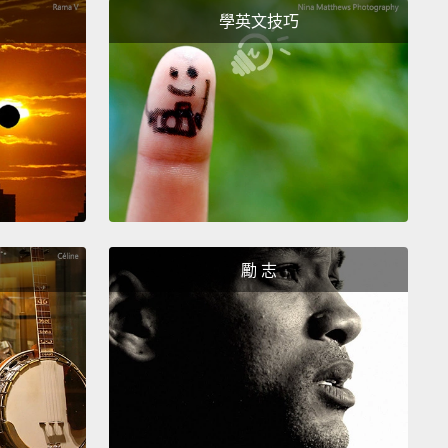
e, and neither did I.
My heart stopped, and my
學英文技巧
losed shut.
So, like this, I, we
all lost our names.
We
 like ghosts.
But I had one sanctuary, and that
sic.
There was a small voice inside of me that said,
up, man, and listen to yourself."
But it took me
a long time to hear music calling my real name.
努力將自己塞進別人做出的模子裡。很快地，我開始扼
的聲音，開始聽從別人的聲音。沒有人呼喚我的名字，
自己也沒有。我的心臟停止跳動，我的雙眼緊閉。因
勵 志
這樣，我、還有我們，都失去了自己的名字。我們行屍
如同遊魂。但我有座避風港，那就是音樂。我心底有個
聲音在呼喚我：「醒醒啊，兄弟，聽聽自己的聲音。」
了很長的時間才聽見音樂在呼喚我真正的名字。
fter making the decision to join BTS, there were a