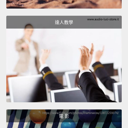
達人教學
電 影