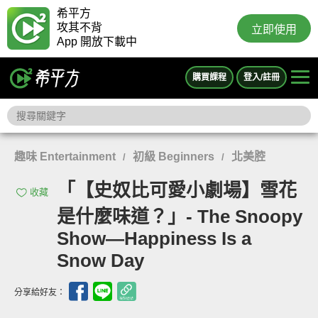
希平方
攻其不背
立即使用
App 開放下載中
購買課程
登入/註冊
趣味 Entertainment
初級 Beginners
北美腔
/
/
「【史奴比可愛小劇場】雪花
收藏
是什麼味道？」- The Snoopy
Show—Happiness Is a
Snow Day
分享給好友：