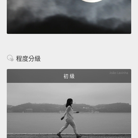
程度分級
初 級