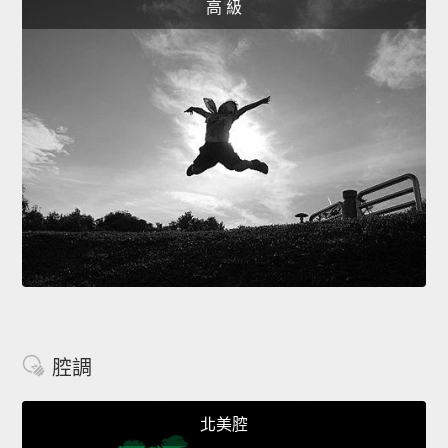
高 級
腔調
北美腔