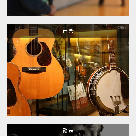
音 樂
勵 志