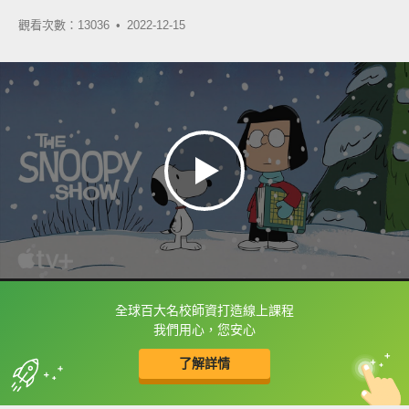
觀看次數：13036 •
2022-12-15
全球百大名校師資打造線上課程
框選或點兩下字幕可以直接查字典喔！
我們用心，您安心
了解詳情
英
中
收錄佳句
功能升級