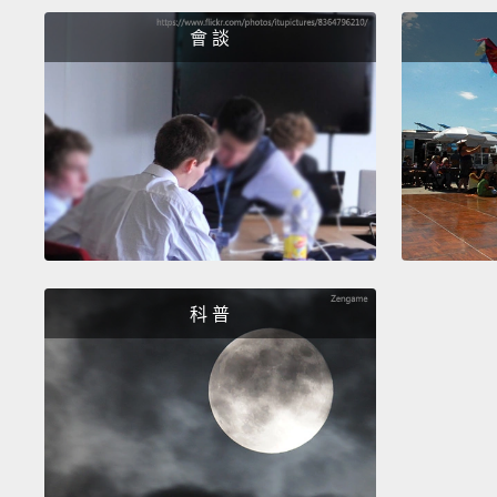
會 談
科 普