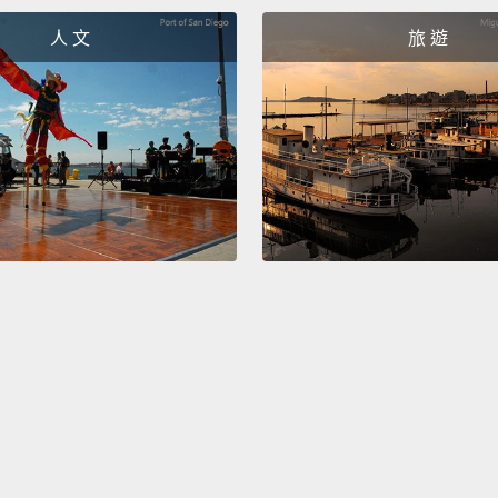
400 
人 文
旅 遊
Around
大概有
1,389 
1,389
400 ho
長度共 
2.3 mi
230 
Jeff B
Jeff 