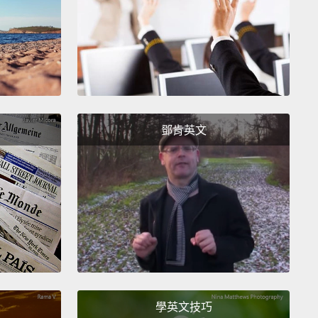
ld's will sell 4,500 burgers.
賣出 4,500 個漢堡。
0 animals will be killed in slaughterhouses.
萬隻動物會在屠宰場被殺掉。
鄧肯英文
collectively poop 1.5 million pounds of crap.
加起來會排出 150 萬磅的排泄物。
 will drink around 1.3 million servings of Coca-
喝掉 130 萬瓶可口可樂。
ing to the FBI, at least one person will be
ted in the USA.
學英文技巧
邦調查局指出，美國至少有一個人會被攻擊。