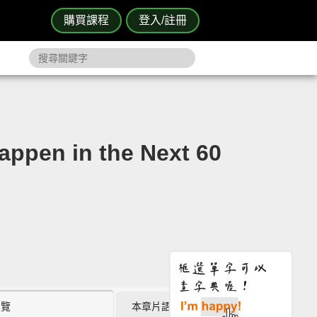
購買課程
登入/註冊
 in the Next 60
瀏覽
本章片語 (3)