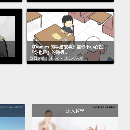
minute.
鐘會發生四起震度兩級的地震。
ple will tie the knot.
 人會結為連理。
《Domics 的手繪故事》當你不小心說
『你也是』的時候…
ople will move into a new place.
觀看次數：31662 • 2022-03-02
 人會搬到新家。
tire world will consume around 11.5 million pounds
d.
界會吃掉大約 1,150 萬磅的食物。
達人教學
l create 5.5 million pounds of garbage.
製造出 550 萬磅的垃圾。