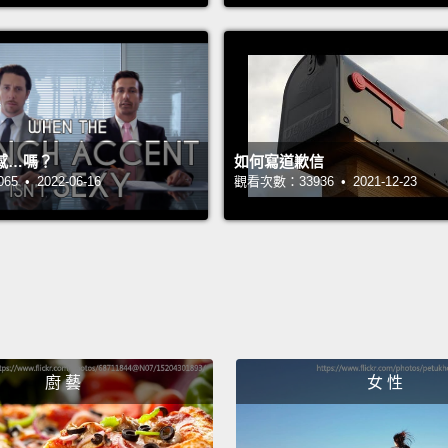
same 
同一分
116 peo
116
感…嗎？
如何寫道歉信
 • 2022-06-16
觀看次數：33936 • 2021-12-23
144 pe
144
The en
of foo
整個世
廚 藝
女 性
We wil
我們會