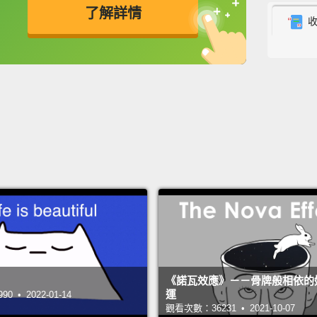
了解詳情
大約 
Six chi
英
中
免費功能
功能升級
六個孩
A pers
That's
world 
一個人
每分鐘會
The wo
love.
世界會
《諾瓦效應》－－骨牌般相依的
運
 • 2022-01-14
觀看次數：36231 • 2021-10-07
Four e