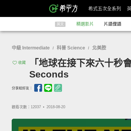
希式五次全系列
精選影片
片語俚語
英文
中級 Intermediate
科普 Science
北美腔
/
/
「地球在接下來六十秒會發生什麼事
收藏
Seconds
分享給好友：
觀看次數：12037 •
2018-08-20