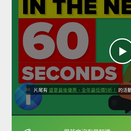
片尾有
盛夏最後優惠，全年最低價5折！
的活
框選或點兩下字幕可以