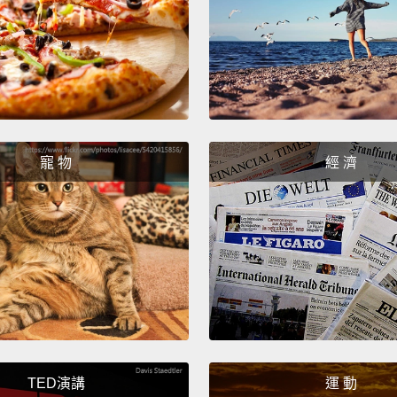
McDona
麥當勞會
180,00
18 
寵 物
經 濟
We'll 
所有人
People
Cola.
我們會
Accord
assaul
TED演講
運 動
根據聯