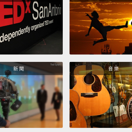
Also in
thefts
同樣在
車會被
25 Ame
25 
新 聞
音 樂
58 air
58 
Two pe
兩個人
400 pe