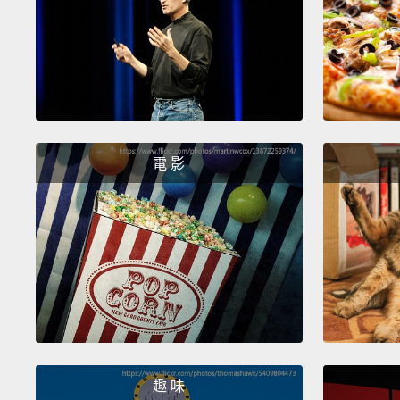
電 影
趣 味