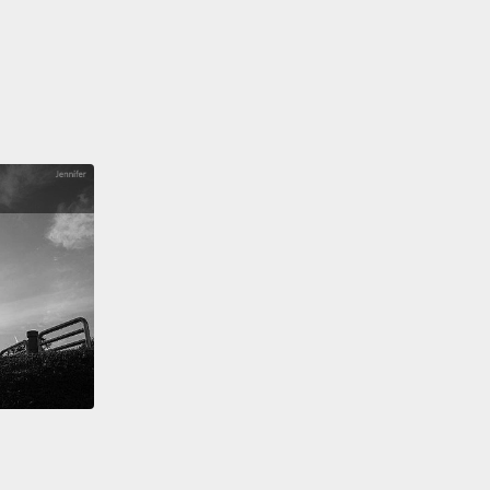
erage American will make 44 cents.
平均會賺取 44 美分。
sible universe will have expanded 2,766.4 miles.
宙會膨脹 2,766.4 英里。
l in your garden, moving nonstop, may have
d two-thirds of an inch.
中的蝸牛，如果不斷移動的話，會爬行 2/3 英寸。
you have spent a minute watching The Infographics
你花了一分鐘看了 The Infographics Show。
 for watching.
And as always, please don't forget