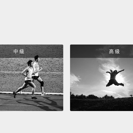
The av
美國人
The vi
可觀測宇
中 級
高 級
A snai
covere
你花園
And...
Show.
還有...
Thanks