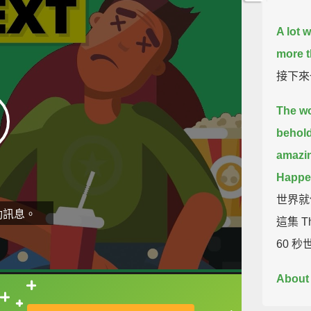
A lot w
more t
接下來
The wo
behold
amazin
Happen
世界就
動訊息。
這集 T
60 
About 
105 peo
直接查字典喔！