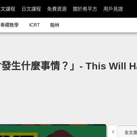
英文課程
日文課程
免費資源
關於希平方
用戶見證
專欄教學
ICRT
翰林
情？」- This Will Happen
全文