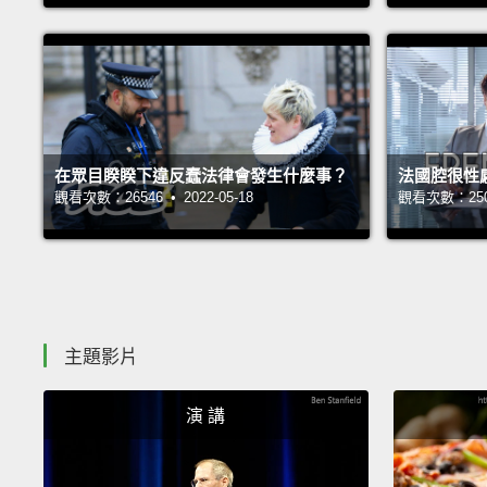
在眾目睽睽下違反蠢法律會發生什麼事？
法國腔很性
觀看次數：26546 • 2022-05-18
觀看次數：25065
主題影片
演 講