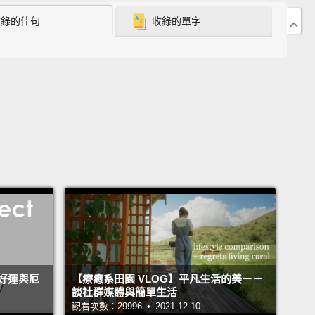
250 個嬰兒會在下一分鐘出生。另外有 105 人會死亡。
收錄的佳句
收錄的單字
ldren will die of malnutrition, direct or indirect.
童會直接或間接死於營養不良。
on's heart will beat on average 60 to 100 times.
 around 500 billion beats per minute around the
on average.
心臟平均會跳動 60 到 100 次。所以全世界加起來平均
跳動 5,000 億次。
rld will move for the 83,300 people that will make
因 83,300 個正在滾床單的人而為之震動。
好運與厄
【療癒系田園 VLOG】平凡生活的美－－
談社群媒體與簡單生活
觀看次數：29996 • 2021-12-10
arthquakes of magnitude two will happen within the