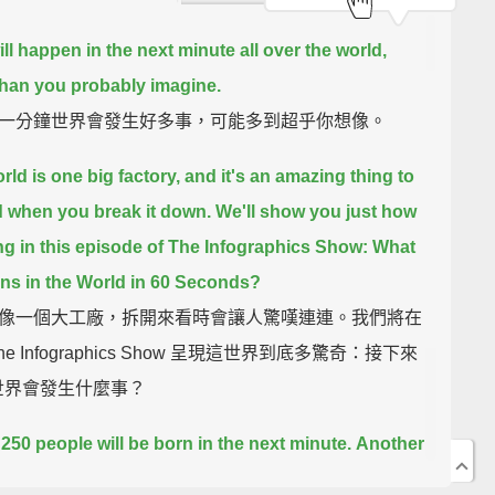
ill happen in the next minute all over the world,
han you probably imagine.
一分鐘世界會發生好多事，可能多到超乎你想像。
rld is one big factory, and it's an amazing thing to
 when you break it down.
We'll show you just how
g in this episode of The Infographics Show:
What
s in the World in 60 Seconds?
像一個大工廠，拆開來看時會讓人驚嘆連連。我們將在
he Infographics Show 呈現這世界到底多驚奇：接下來
秒世界會發生什麼事？
250 people will be born in the next minute.
Another
ple will die.