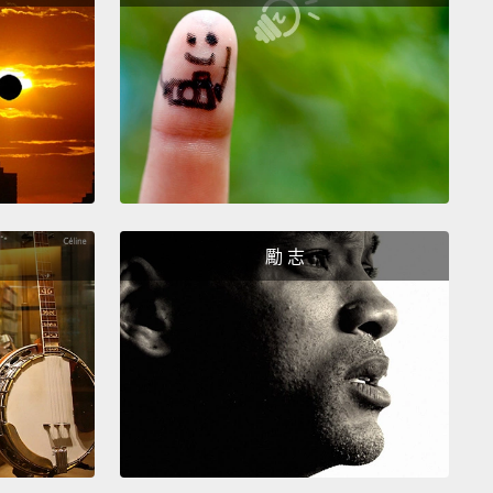
 the U.S., there will be around three burglaries, 10
, and someone will steal a car.
美國，大概會發生三起住宅竊盜、十起偷竊案，有一部
偷走。
ricans will get a passport.
位美國人會拿到護照。
勵 志
planes will take off somewhere in the world.
架飛機會在世界某處起飛。
ople will be killed in a road accident.
會在交通事故中喪生。
ople will sign up on Facebook.