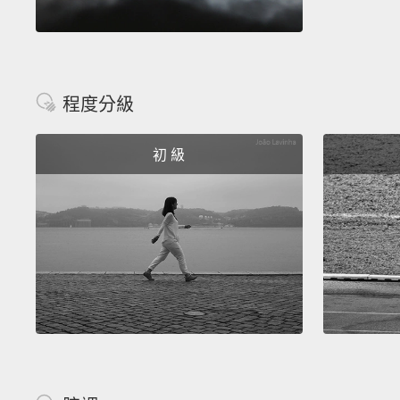
程度分級
初 級