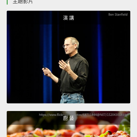
主題影片
演 講
廚 藝