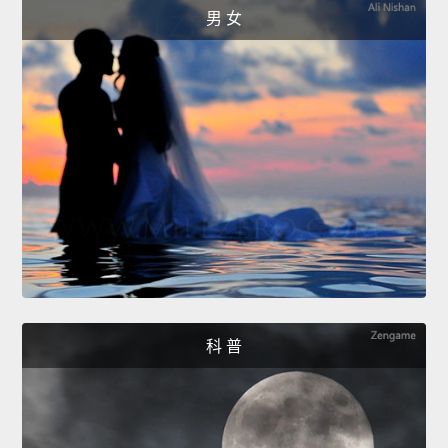
男 女
科 普