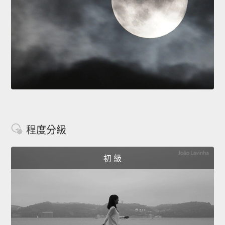
程度分級
初 級