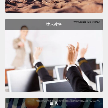
達人教學
電 影