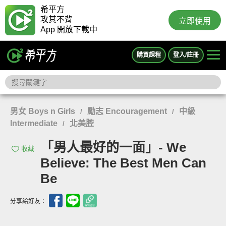
希平方
攻其不背
立即使用
App 開放下載中
購買課程
登入/註冊
男女 Boys n Girls
勵志 Encouragement
中級
/
/
Intermediate
北美腔
/
「男人最好的一面」- We
收藏
Believe: The Best Men Can
Be
分享給好友：