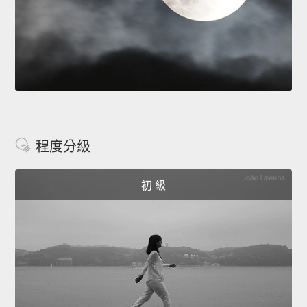
程度分級
初 級