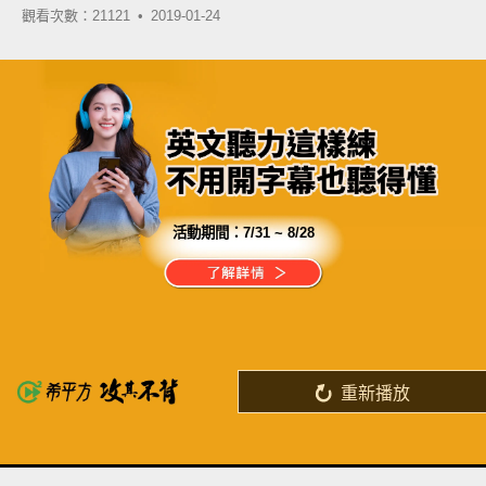
觀看次數：21121 •
2019-01-24
活動期間：
7/31 ~ 8/28
分享這部影片
總是無法下定決心學英文嗎？
那是因為你沒有正確的學習計畫
重新播放
了解詳情
英
中
收錄佳句
功能升級