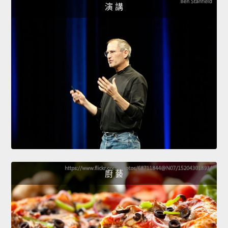
演 講
廚 藝