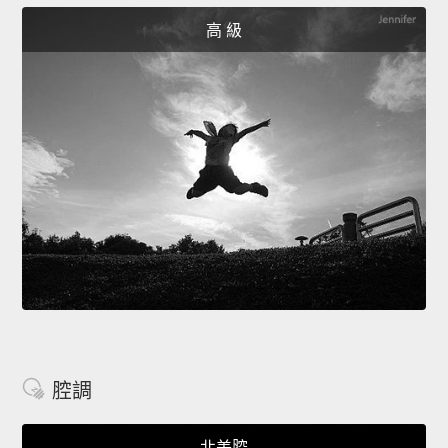
高 級
腔調
北美腔