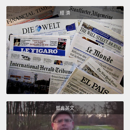
經 濟
鄧肯英文