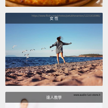
女 性
達人教學