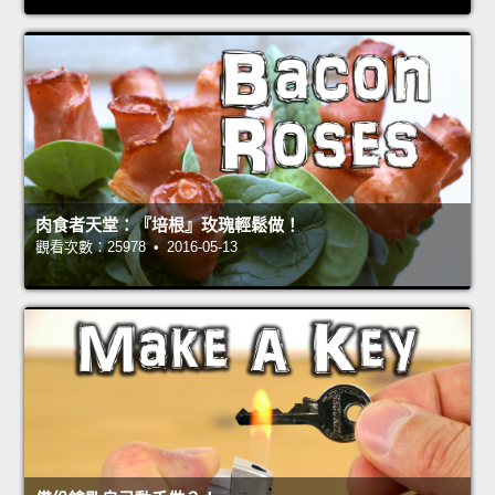
肉食者天堂：『培根』玫瑰輕鬆做！
觀看次數：25978 • 2016-05-13