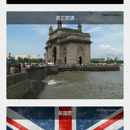
其它腔調
英國腔