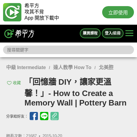
希平方
攻其不背
立即使用
App 開放下載中
購買課程
登入/註冊
中級 Intermediate
達人教學 How To
北美腔
/
/
「回憶牆 DIY，讓家更溫
收藏
馨！」- How to Create a
Memory Wall | Pottery Barn
分享給好友：
觀看次數：21687 •
2015-10-20