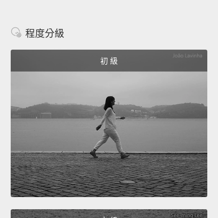
程度分級
初 級