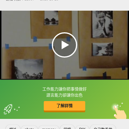
工作能力讓你把事情做好
框選或點兩下字幕可以直接查字典喔！
語言能力卻讓你出色
了解詳情
英
中
收錄佳句
功能升級