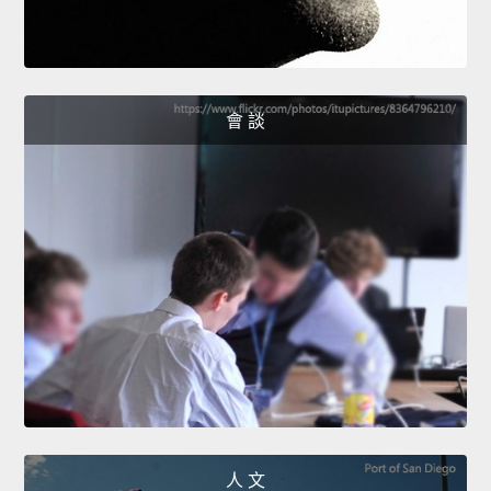
會 談
人 文