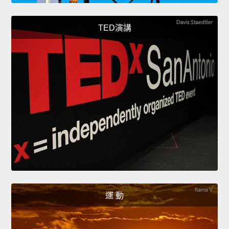
TED演講
運 動