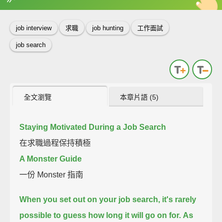
英
中
收錄佳句
功能升級
job interview
求職
job hunting
工作面試
job search
全文瀏覽
本章片語 (5)
Staying Motivated During a Job Search
在求職過程保持積極
A Monster Guide
一份 Monster 指南
When you set out on your job search, it's rarely
possible to guess how long it will go on for.
As