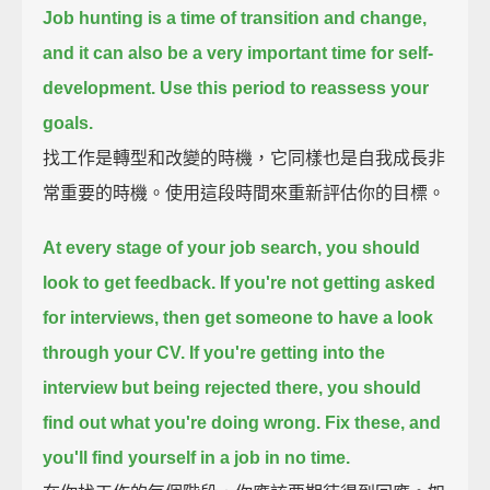
Job hunting is a time of transition and change,
and it can also be a very important time for self-
development.
Use this period to reassess your
goals.
找工作是轉型和改變的時機，它同樣也是自我成長非
常重要的時機。使用這段時間來重新評估你的目標。
At every stage of your job search, you should
look to get feedback.
If you're not getting asked
for interviews, then get someone to have a look
through your CV.
If you're getting into the
interview but being rejected there, you should
find out what you're doing wrong.
Fix these, and
you'll find yourself in a job in no time.