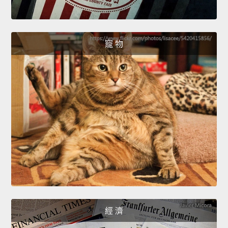
寵 物
經 濟