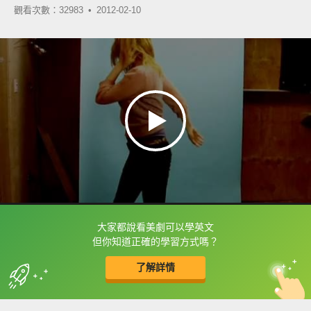
觀看次數：32983 •
2012-02-10
大家都說看美劇可以學英文
框選或點兩下字幕可以直接查字典喔！
但你知道正確的學習方式嗎？
了解詳情
英
中
收錄佳句
功能升級