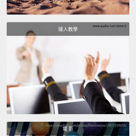
達人教學
電 影