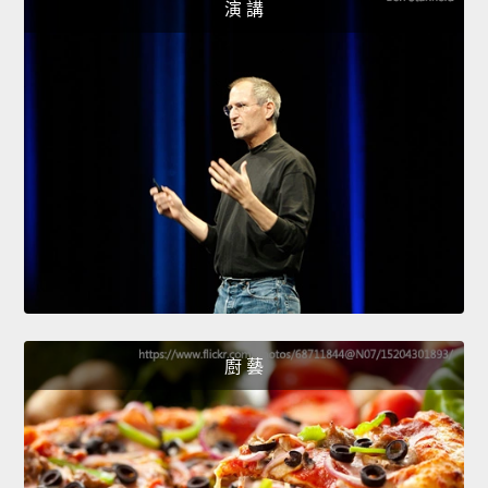
演 講
廚 藝