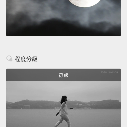
程度分級
初 級