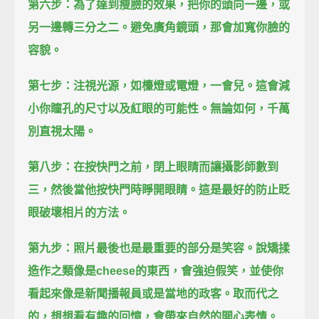
第六步：
為了達到瘦臉的效果，把你的頭向一邊，或
另一邊轉三分之二。
避免廣角鏡頭，那會加寬你臉的
容貌。
第七步：注視光源，如檯燈或電燈，一會兒。
這會減
小你瞳孔的尺寸以及紅眼的可能性。
無論如何，千萬
別直視太陽。
第八步：在按快門之前，
閉上眼睛而讓攝影師數到
三，
然後當他按快門時睜開眼睛。
這是最好的防止眨
眼破壞相片的方法。
第九步：照片最後也是最重要的部分是笑容。
說矯揉
造作之類像是cheese的東西，會強迫假笑，
並使你
看起來像是新聞播報員或是當地的政客。
取而代之
的，想想看有趣的回憶，會帶來自然的開心表情。