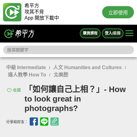
希平方
攻其不背
立即使用
App 開放下載中
購買課程
登入/註冊
中級 Intermediate
人文 Humanities and Cultures
/
/
達人教學 How To
北美腔
/
「如何讓自己上相？」- How
收藏
to look great in
photographs?
分享給好友：