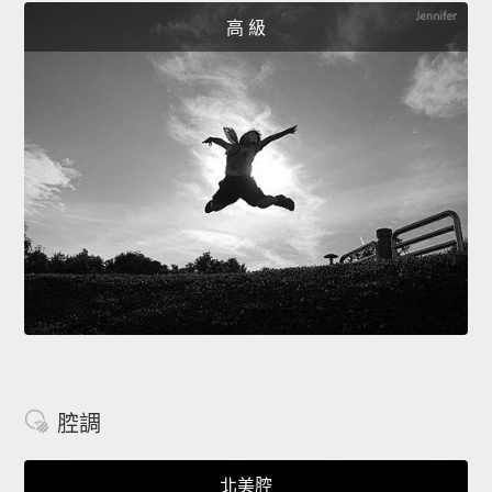
高 級
腔調
北美腔