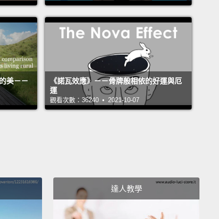
ure the lid is secure and blend.
You're going to
until you can't hear that ice being crushed
re,
which takes about thirty seconds to forty-five
s, depending on what kind of blender you have.
子蓋緊然後開始打。你要打到完全聽不到冰塊打碎的聲
活的美－－
《諾瓦效應》－－骨牌般相依的好運與厄
約需要三十到四十五秒，端看你用的是哪種調理機。
運
觀看次數：36240 • 2021-10-07
ou're going to pour it into a cup.
Drizzle just a little
 the chocolate on top.
So here's your Starbucks
hip Frappuccino.
你將要倒進杯子裡。淋一點點巧克力在上頭。這就是你
克摩卡可可碎片星冰樂。
達人教學
 guys have any other request, leave them down
Any questions, comments and concerns, leave