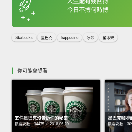
人生能有幾回搏
今日不搏何時搏
收錄佳句
Starbucks
星巴克
frappucino
冰沙
星冰樂
你可能會想看
五件星巴克沒告訴你的秘密
星巴克咖啡
觀看次數：34475 • 2018-06-20
觀看次數：30987