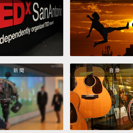
新 聞
音 樂