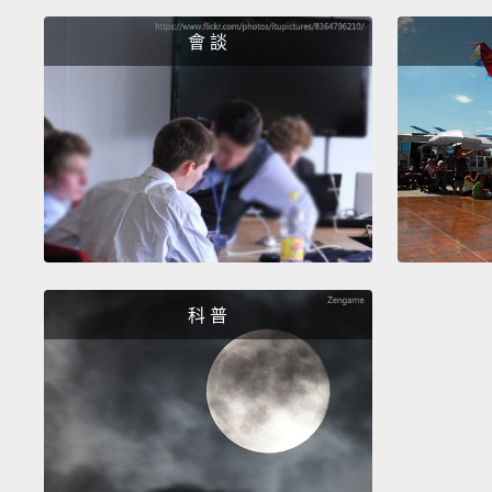
會 談
科 普