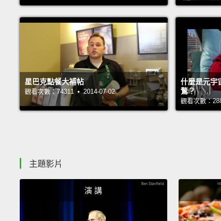
星巴克點餐大補帖
什麼是元宇
鶩？
觀看次數：74311 • 2014-07-02
觀看次數：28807
主題影片
演 講