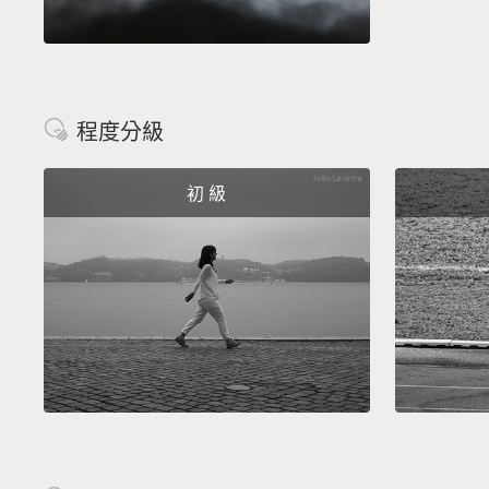
程度分級
初 級