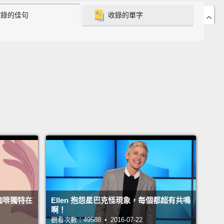
收錄的佳句
收錄的單字
tablespoons of chocolate chips.
Add three
poons of chocolate syrup.
塊。倒入咖啡。倒入牛奶。加入三大湯匙的巧克力碎
入三大湯匙的巧克力糖漿。
st way to do it without having to use a spoon is
lly you'll want to count Mississippi.
So for three
 of chocolate syrup, three tablespoons of
ate syrup, count out three Mississippi.
匙最好的方法基本上是數秒(註一)。所以三盎司的巧克
，三大湯匙的巧克力糖漿，數出三秒鐘。
ne Mississippi, two Mississippi, three.
咖啡獨特在
Ellen 抱怨星巴克怪現象，每個都超有共鳴
..一秒鐘、兩秒鐘、三。
啊！
觀看次數：49588 • 2016-07-22