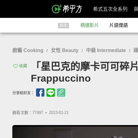
希式五次全系列
精選影片
片語俚語
英文
廚藝 Cooking
女性 Beauty
中級 Intermediate
達
/
/
/
「星巴克的摩卡可可碎片星冰樂」-
收藏
Frappuccino
分享給好友：
觀看次數：77497 •
2013-01-21