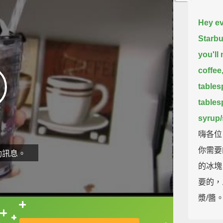
Hey ev
Starbu
you'll 
coffee
tables
tables
syrup/
嗨各位
你需要
動訊息。
的冰塊
要的，
漿/醬
直接查字典喔！
Pour in