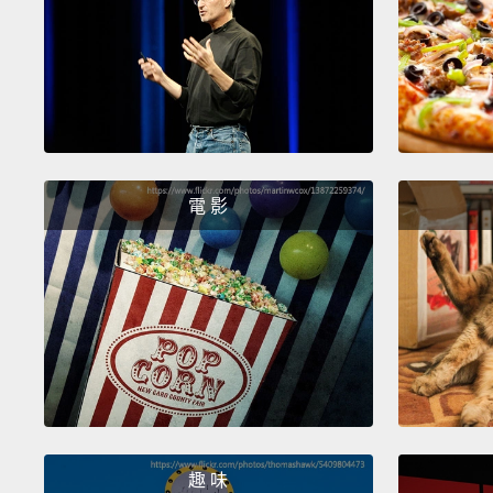
電 影
趣 味