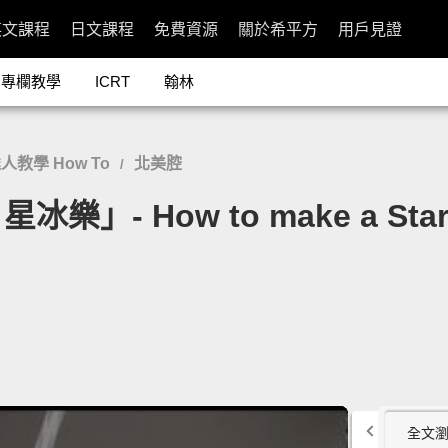
英文課程
日文課程
免費資源
關於希平方
用戶見證
專欄教學
ICRT
翰林
人教學 How To
北美腔
/
 How to make a Starbu
全文