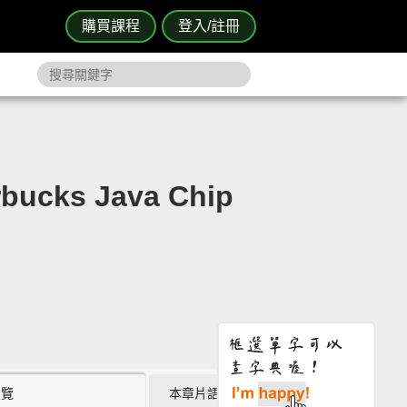
購買課程
登入/註冊
cks Java Chip
瀏覽
本章片語 (0)