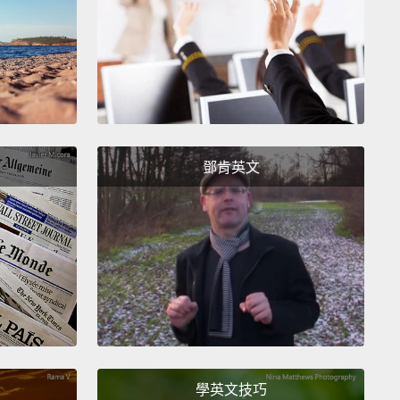
own below as well, and I'll get back to them as
s I can.
Thanks for watching, and I will see you
ext time.
們有任何其他需求，將它們留在下面。任何問題、意見
，也將它們留在下面，我會儘快回來看看。感謝收看，
次見。
鄧肯英文
Mississippi音節較多，唸完剛好一秒，因此常作為數秒
。
學英文技巧