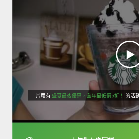
片尾有
盛夏最後優惠，全年最低價5折！
的活
框選或點兩下字幕可以