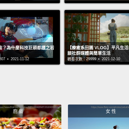
Make s
blend 
anymo
second
確保蓋
宙？為什麼科技巨頭都趨之若
【療癒系田園 VLOG】平凡生
音，大
談社群媒體與簡單生活
 • 2021-11-12
觀看次數：29999 • 2021-12-10
Next y
bit of
Java C
下一步
的星巴
廚 藝
女 性
If you
below.