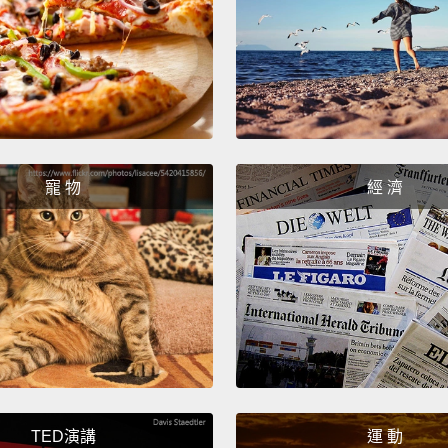
them d
soon a
guys n
如果你
和關心
我們下
寵 物
經 濟
Bye.
掰。
註一：
的標準
TED演講
運 動