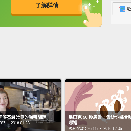
了解詳情
three 
tables
英
中
免費功能
功能升級
倒入冰
片。加
The be
basica
ounces
chocol
不用湯
力糖漿
So...o
師解答最常見的咖啡問題
星巴克 50 秒廣告，告訴你綜合
所以.
哪裡
 • 2018-01-23
觀看次數：26886 • 2016-12-06