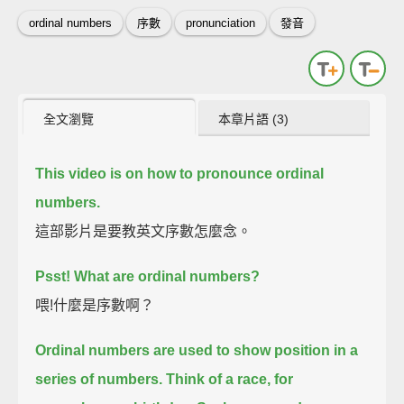
ordinal numbers
序數
pronunciation
發音
全文瀏覽
本章片語 (3)
This video is on how to pronounce ordinal
numbers.
這部影片是要教英文序數怎麼念。
Psst!
What are ordinal numbers?
喂!什麼是序數啊？
Ordinal numbers are used to show position in a
series of numbers.
Think of a race, for