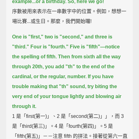
example...
or a birthday.
So, here we go!
序數被用來表示在一串數字中的位置。例如，想想一
場比賽...或生日。那麼，我們開始囉!
One is "first,"
two is "second,"
and three is
"third."
Four is "fourth."
Five is "fifth"—
notice
the spelling of fifth.
Then from sixth all the way
through 20th, you add "th" to the end of the
cardinal, or the regular, number.
If you have
trouble making that "th" sound,
try biting the
very end of your tongue lightly and blowing air
through it.
1 是「first(第一)」、2 是「second(第二)」」，而 3
是「third(第三)」。4 是「fourth(第四)」。5 是
「fifth(第五)」－－注意 fifth 的拼法。接著從第六一直