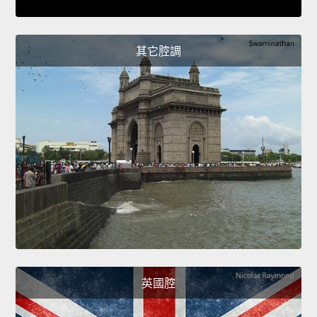
其它腔調
英國腔