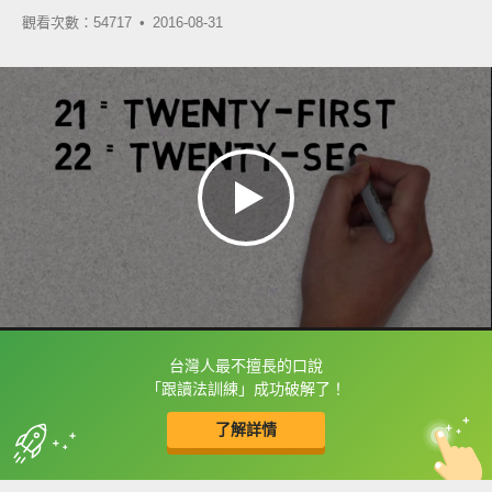
觀看次數：54717 •
2016-08-31
台灣人最不擅長的口說
框選或點兩下字幕可以直接查字典喔！
「跟讀法訓練」成功破解了！
了解詳情
英
中
收錄佳句
功能升級