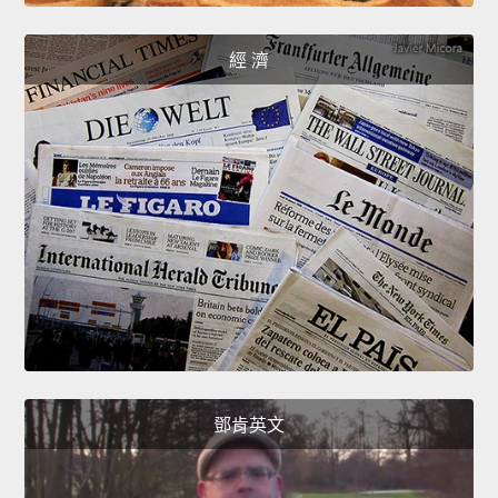
經 濟
鄧肯英文