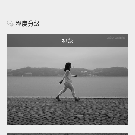
程度分級
初 級