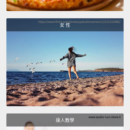
女 性
達人教學