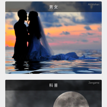
男 女
科 普