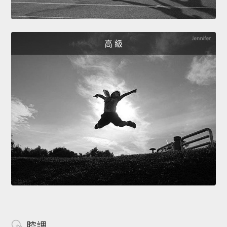
高 級
腔調