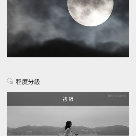
程度分級
初 級