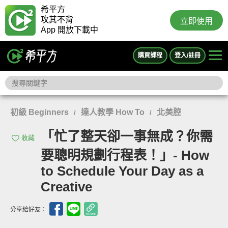
希平方
攻其不背
立即使用
App 開放下載中
購買課程
登入/註冊
初級 Beginners
達人教學 How To
北美腔
/
/
「忙了整天卻一事無成？你需
收藏
要聰明規劃行程表！」- How
to Schedule Your Day as a
Creative
分享給好友：