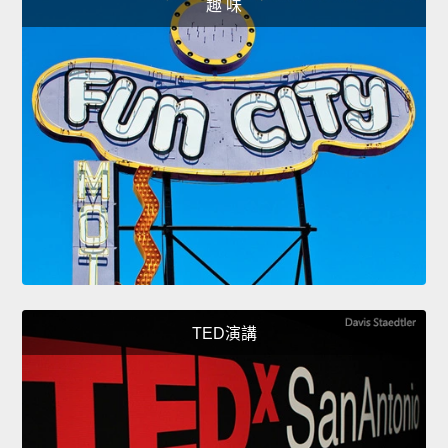
趣 味
TED演講