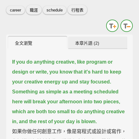
career
職涯
schedule
行程表
全文瀏覽
本章片語 (2)
If you do anything creative, like program or
design or write,
you know that it's hard to keep
your creative energy up and stay focused.
Something as simple as a meeting scheduled
here will break your afternoon into two pieces,
which are both too small to do anything creative
in, and the rest of your day is blown.
如果你做任何創意工作，像是寫程式或設計或寫作，