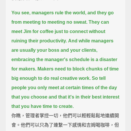
You see, managers rule the world, and they go
from meeting to meeting no sweat.
They can
meet Jim for coffee just to connect without
ruining their productivity.
And while managers
are usually your boss and your clients,
embracing the manager's schedule is a disaster
for makers.
Makers need to block chunks of time
big enough to do real creative work.
So tell
people you only meet at certain times of the day
that you choose
and that it's in their best interest
that you have time to create.
你瞧，管理者掌控一切，他們可以輕輕鬆鬆地連續開
會。他們可以只為了連繫一下感情和吉姆喝咖啡，但