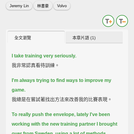
Jeremy Lin
林書豪
Volvo
全文瀏覽
本章片語 (1)
I take training very seriously.
我非常認真看待訓練。
I'm always trying to find ways to improve my
game.
我總是在嘗試著找出方法來改善我的比賽表現。
To really push the envelope, lately I've been
working with the new training partner I brought
over from Sweden,
using a lot of methods,