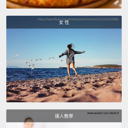
女 性
達人教學