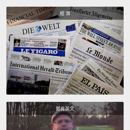
經 濟
鄧肯英文