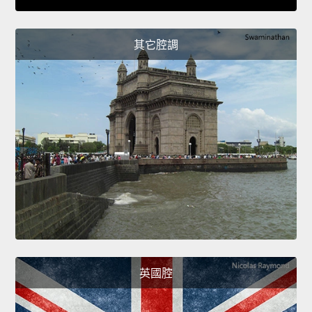
其它腔調
英國腔