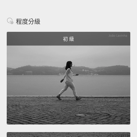
程度分級
初 級