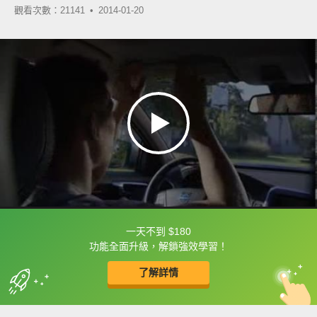
觀看次數：21141 •
2014-01-20
一天不到 $180
框選或點兩下字幕可以直接查字典喔！
功能全面升級，解鎖強效學習！
了解詳情
英
中
收錄佳句
功能升級