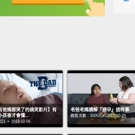
等一下
英
中
免費功能
功能升級
Mama!
媽媽!
Mama!
媽媽!
Babe!
寶貝!
Mama
媽媽？
有爸媽都哭了的搞笑影片】有
老爸老媽講解『避孕』這件事
孩後才會懂...
觀看次數：30053 • 2017-10-20
 • 2018-02-06