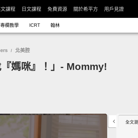
英文課程
日文課程
免費資源
關於希平方
用戶見證
專欄教學
ICRT
翰林
ers
北美腔
/
媽咪』！」- Mommy!
全文