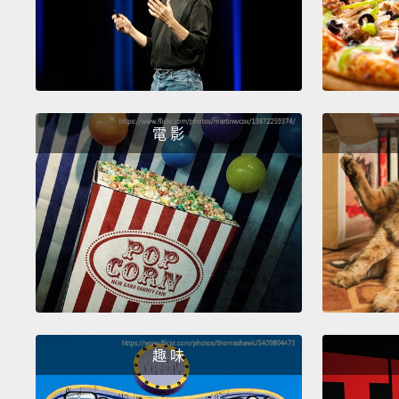
電 影
趣 味