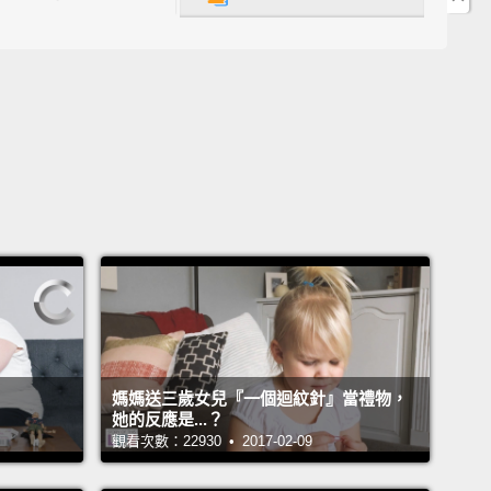
。
What are you doing?
妳在做什麼？
We're out of toilet paper.
我們沒有衛生紙了。
?
媽媽送三歲女兒『一個迴紋針』當禮物，
她的反應是...？
觀看次數：22930 • 2017-02-09