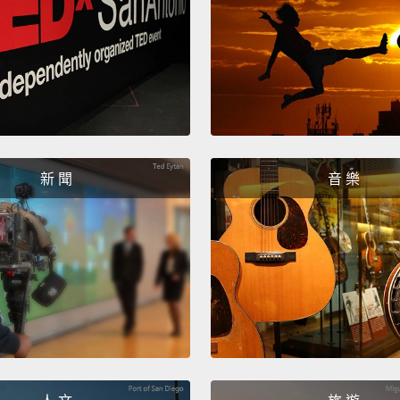
新 聞
音 樂