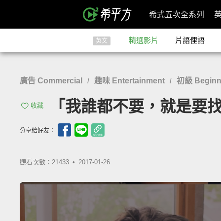
希式五次全系列
精選影片
片語俚語
英文
廣告 Commercial
趣味 Entertainment
初級 Beginn
/
/
「我誰都不要，就是要找『
收藏
分享給好友：
觀看次數：21433 •
2017-01-26