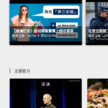
【崩潰奶爸】如何帶著寶寶上超市買菜
在眾目睽睽
觀看次數：18758 • 2020-03-04
觀看次數：26533
主題影片
演 講