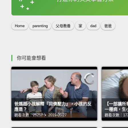
收錄佳句
Home
parenting
父母教養
家
dad
爸爸
你可能會想看
爸媽跟小孩解釋『同儕壓力』，小孩的反
【一部讓所
應是？
一種病，生小
觀看次數：25257 • 2019-05-27
觀看次數：17221