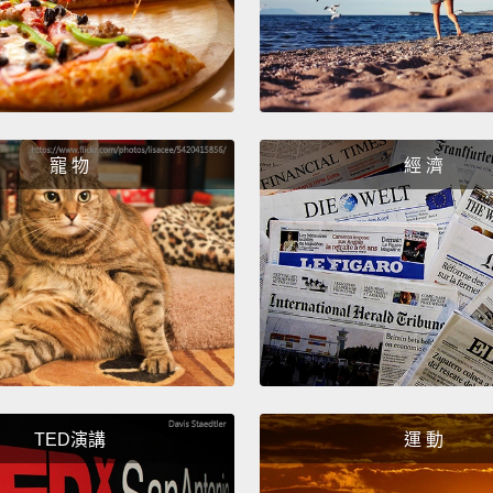
寵 物
經 濟
TED演講
運 動