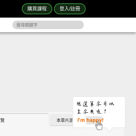
購買課程
登入/註冊
瀏覽
本章片語 (0)