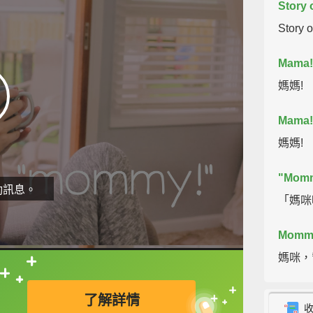
Story 
Story
Mama!
媽媽!
Mama!
媽媽!
"Mom
動訊息。
「媽咪
Mommy
媽咪，
直接查字典喔！
Hold o
了解詳情