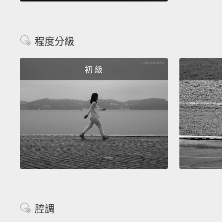
程度分級
初 級
腔調