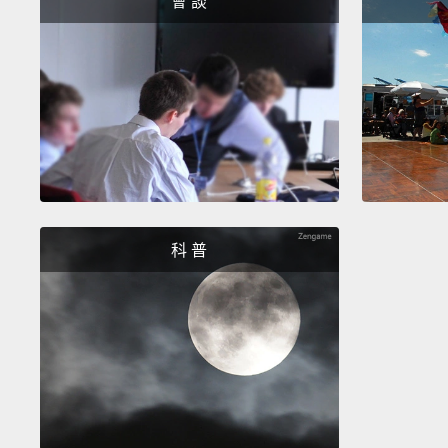
會 談
科 普