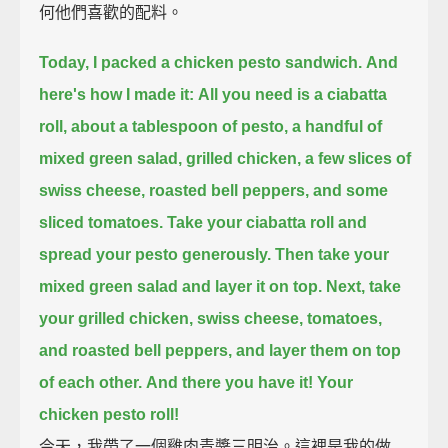
何他們喜歡的配料。
Today, I packed a chicken pesto sandwich.
And
here's how I made it:
All you need is a ciabatta
roll, about a tablespoon of pesto, a handful of
mixed green salad,
grilled chicken, a few slices of
swiss cheese, roasted bell peppers, and some
sliced tomatoes.
Take your ciabatta roll and
spread your pesto generously.
Then take your
mixed green salad and layer it on top.
Next, take
your grilled chicken, swiss cheese, tomatoes,
and roasted bell peppers,
and layer them on top
of each other.
And there you have it! Your
chicken pesto roll!
今天，我帶了一個雞肉青醬三明治。這裡是我的做