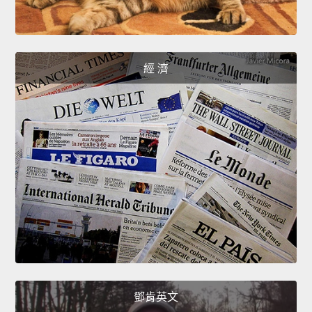
經 濟
鄧肯英文