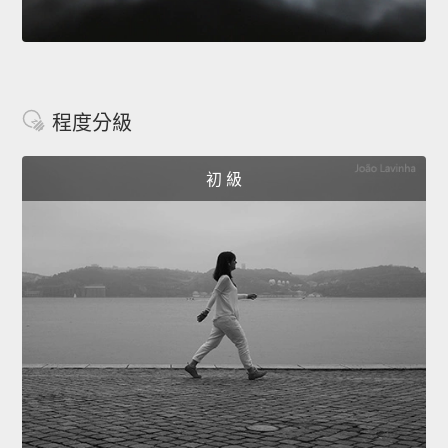
程度分級
初 級