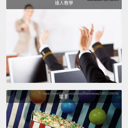
達人教學
電 影