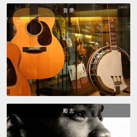
音 樂
勵 志