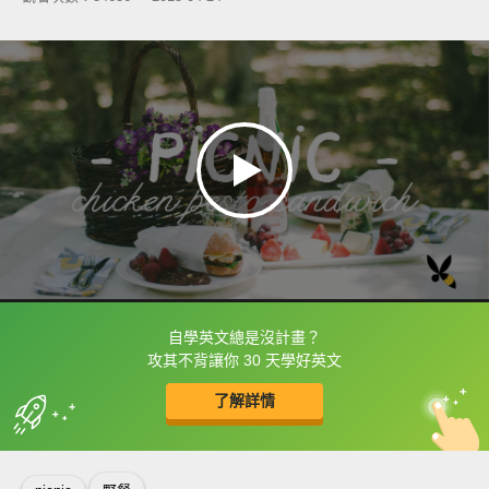
自學英文總是沒計畫？
框選或點兩下字幕可以直接查字典喔！
攻其不背讓你 30 天學好英文
了解詳情
英
中
收錄佳句
功能升級