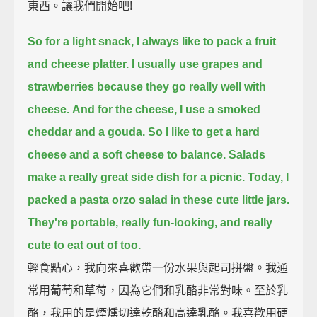
東西。讓我們開始吧!
So for a light snack, I always like to pack a fruit
and cheese platter.
I usually use grapes and
strawberries because they go really well with
cheese.
And for the cheese, I use a smoked
cheddar and a gouda.
So I like to get a hard
cheese and a soft cheese to balance.
Salads
make a really great side dish for a picnic.
Today, I
packed a pasta orzo salad in these cute little jars.
They're portable, really fun-looking, and really
cute to eat out of too.
輕食點心，我向來喜歡帶一份水果與起司拼盤。我通
常用葡萄和草莓，因為它們和乳酪非常對味。至於乳
酪，我用的是煙燻切達乾酪和高達乳酪。我喜歡用硬