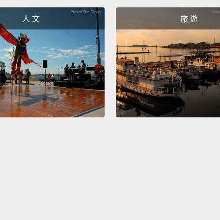
人 文
旅 遊
No one
which 
this be
A. You
for ex
dollar.
沒有人
之前提
漓。B
的錢更
Uh-oh
喔喔。