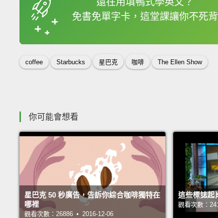
還在用填鴨式學英文？
免書免單字卡，這堂課讓你不死背
收錄佳句
coffee
Starbucks
星巴克
咖啡
The Ellen Show
你可能會想看
星巴克 50 秒廣告，告訴你綜合咖啡獨特在
這些標誌起
哪裡
觀看次數：24132
觀看次數：26886 • 2016-12-06