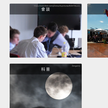
會 談
科 普