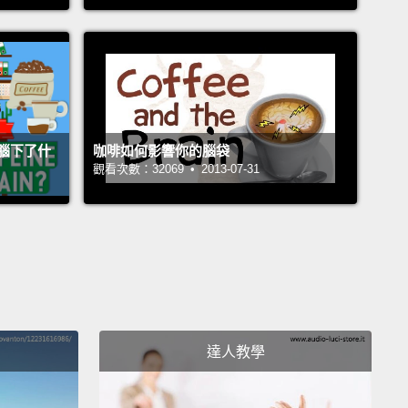
, they have tea, and they have Michael Buble CDs.
e something!
個原因是－－隊伍那麼長，因為有人不知道要點什麼。
中一件事。這些人，他們每天都去星巴克，然後他們就
傻看著飲料目錄。就像第一次看到它一樣。那是同樣的
錄。什麼都沒變。星巴克有咖啡、有茶，然後他們還有
腦下了什
咖啡如何影響你的腦袋
觀看次數：32069 • 2013-07-31
ael Buble 的 CD。選一樣就好啦!
en there are the people who know what they want,
ey're...they—it's so complicated.
That's the problem
There's a woman in front of me, she ordered a...
a
no-foam extra-whip sugar-free double-shot non-fat
a iced Ariana Grande.
And...
達人教學
知道自己要什麼的人，不過他們...他們－－有夠複雜
就是問題所在。我前面有一個女人，她點一杯...一杯摩