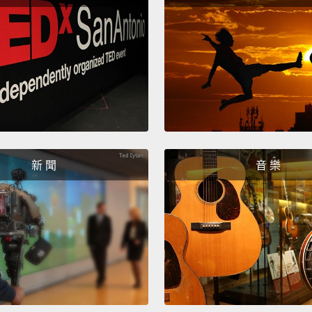
call t
order o
hours.
like th
a book
cot...
pi
garden
新 聞
音 樂
然後，
不可能
們－－
時。他
們有一
折疊床
帶。