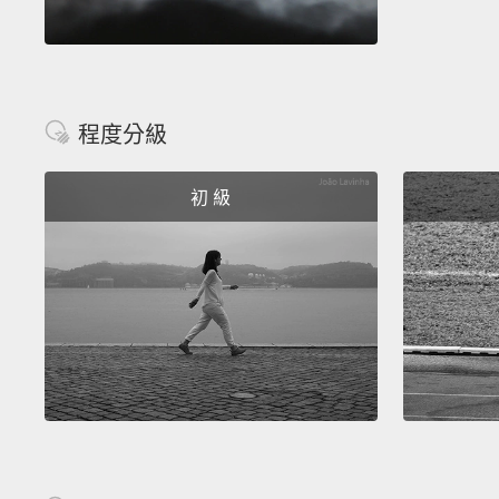
程度分級
初 級