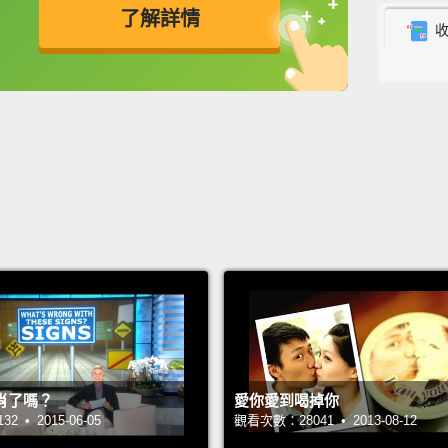
了解詳情
Should
英
中
免費功能
功能升級
there a
world 
have o
應該要
怎麼要
該都－
I thin
are pe
things
they j
肖了嗎？
愛你愛到喝掉你
time.
I
 • 2015-06-05
觀看次數：28041 • 2013-08-12