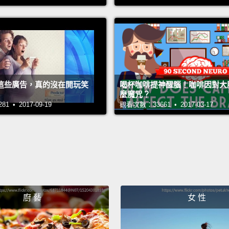
coffee
Choos
我想一
那是其
只是傻
飲料目
這些廣告，真的沒在開玩笑
喝杯咖啡提神醒腦！咖啡因對大
麼魔咒？
Mich
 • 2017-09-19
觀看次數：33661 • 2017-03-17
And th
but th
with it.
mocha 
vanill
廚 藝
女 性
然後有
的。那