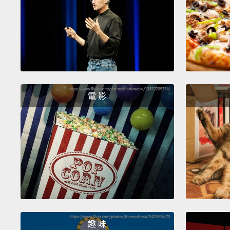
電 影
趣 味