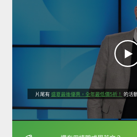
片尾有
盛夏最後優惠，全年最低價5折！
的活
框選或點兩下字幕可以