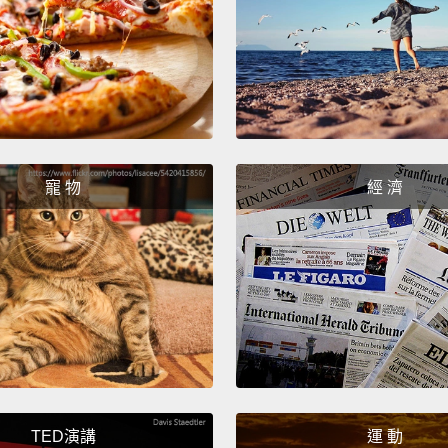
卡無奶
樂(註一
Then a
barista
perso
寵 物
經 濟
close 
there 
them.
接著你
人」比
離櫃檯
And th
TED演講
運 動
which—