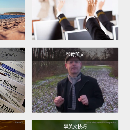
泡多鮮奶油無糖雙份濃縮咖啡無脂香草小天后大杯星冰
)。然後...
fter you place your order, you walk over to the
 station,
which is a fancy name for "coffee-pourer
n," and—
This is a place where people stand as
鄧肯英文
to the counter as they possibly can,
even though
are 12 people waiting for their order that were before
點完咖啡後，你走去咖啡調理師櫃台，那是「倒咖啡的
較厲害的名字，然後－－ 這是一個大家都盡可能要站得
很近的地方，就算前面有十二個人在等他們的咖啡了。
en, after you get your coffee, you have a seat,
學英文技巧
you can't find a seat.
It's impossible, because I