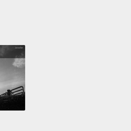
riana Grande 是美國流行小天后，因為名字聽起來太
克飲品，所以就有人嘗試點了一杯，而店員也真的特製
iana Grande 口味的星冰樂。Grande 剛好是杯子尺寸的
」，故此處譯作「小天后大杯星冰樂」增添趣味。