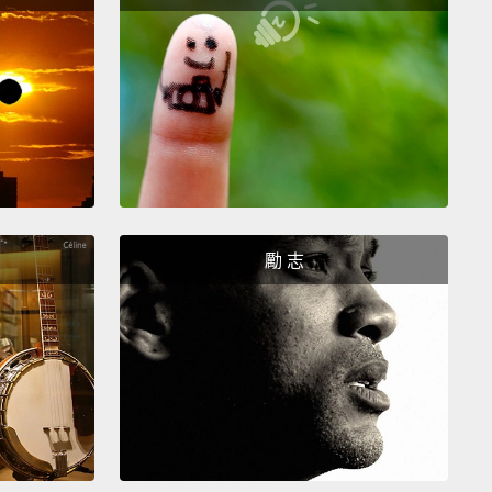
hem "Starbucks Squatters."
That's what they—
they
ne coffee, and then they sit there...eight to 12
And they bring so much stuff with them.
It looks
ey're moving in.
They have a newspaper.
They have
, a charger, a laptop, extension cords, a
ctures of their family, a personal assistant, a
 hose—I don't know why.
勵 志
你拿到咖啡後，你有座位，那－－你找不到半個位子。
有位子，因為我叫他們「星巴克非法居民」。那就是他
他們點一杯咖啡，接著他們就坐在那...八到十二個小
們帶了一堆東西。看起來就像他們要搬進去住一樣。他
份報紙。他們有一本書、充電器、筆電、延長線、一張
...家人的照片、個人助理、花園水管－－不知道幹嘛