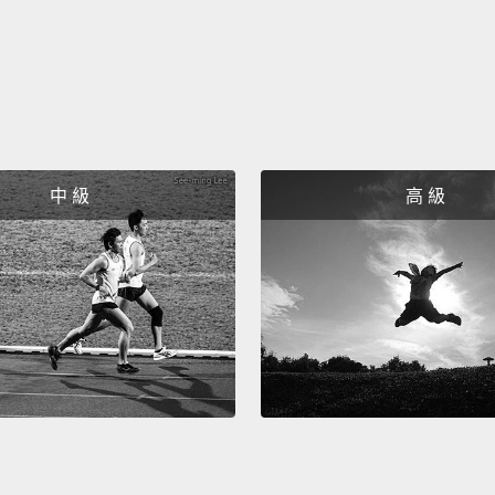
註一：A
像星巴
出 Ar
「大杯
中 級
高 級