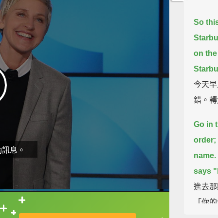
So thi
Starbu
on the
Starbu
今天早
錯。轉
Go in 
order;
動訊息。
name.
says "
進去那
「你的
直接查字典喔！
你一杯