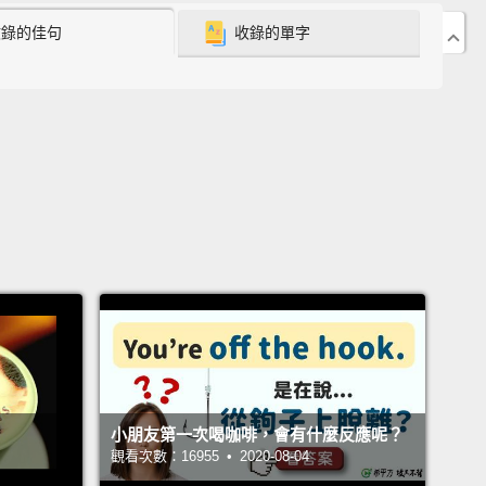
收錄的佳句
收錄的單字
 be easy—it's not.
First, there's a long line.
Why is
 line?
I mean, there are more Starbucks in the
than there are people.
We should all—we should
ur individual Starbucks by now.
很簡單－－並不簡單。首先，有一條長長的排隊隊伍。
排隊哩？我是說，世界上的星巴克都比人多了。我們應
－我們現在應該都有個人專屬星巴克吧。
k one reason is—the line is so long because there
ople don't know what to order.
That's one of the
.
These people, they go every single day, and then
ust stare up at the menu.
Like seeing it for the first
小朋友第一次喝咖啡，會有什麼反應呢？
t's the same menu.
Nothing's changed.
They have
觀看次數：16955 • 2020-08-04