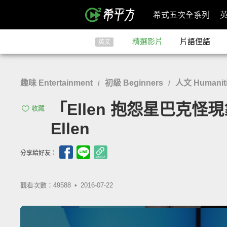
希式五次全系列
精選影片
片語俚語
英文
趣味 Entertainment
初級 Beginners
人文 Humaniti
/
/
「Ellen 抱怨星巴克怪現象
收藏
Ellen
分享給好友：
觀看次數：49588 •
2016-07-22