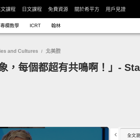
英文課程
日文課程
免費資源
關於希平方
用戶見證
專欄教學
ICRT
翰林
es and Cultures
北美腔
/
，每個都超有共鳴啊！」- Starbuc
全文