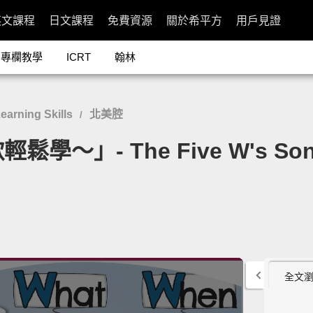
英文課程
日文課程
免費資源
關於希平方
用戶見證
專欄教學
ICRT
翰林
rning Skills
北美腔
/
學～」- The Five W's So
全文