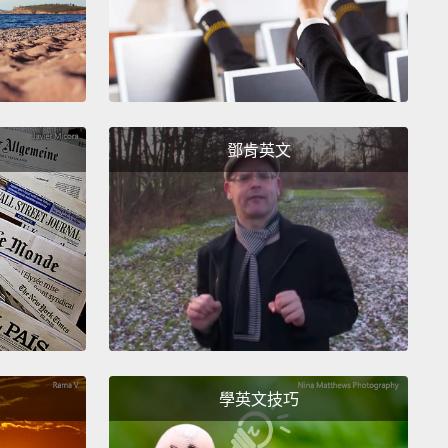
要一個 why
ecause you missed the bus or because they
 to fly
為你錯過公車或因為他們想要飛
鄧肯英文
's, five W's
W、五個 W
't tell a story without five W's
個 W 你就說不成故事
veryone! I'm here for the song.
Hello?
Yoo-hoo!
 did everybody go?
學英文技巧
家!我來這唱歌。哈囉？呦呼!大家去哪啦？