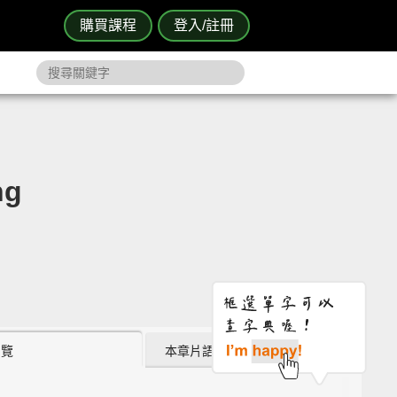
購買課程
登入/註冊
ng
瀏覽
本章片語 (0)