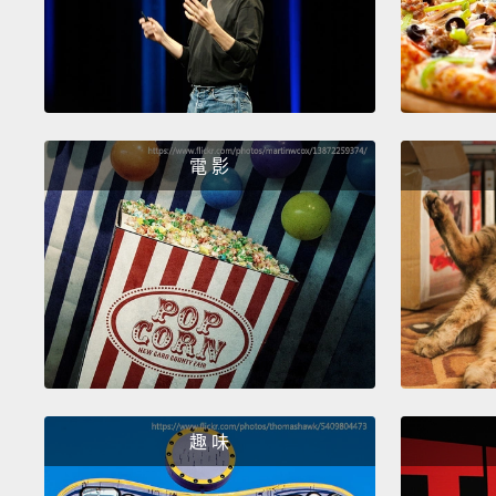
電 影
趣 味