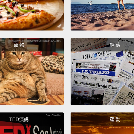
故事需
Like b
wanted
像是因
寵 物
經 濟
Five W
五個 
You can
沒有五
Hey, e
Where
TED演講
運 動
嘿，大