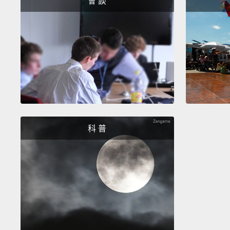
會 談
科 普