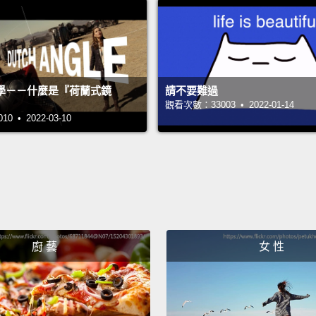
Like y
像是你
When,
學－－什麼是『荷蘭式鏡
請不要難過
When
觀看次數：33003 • 2022-01-14
 • 2022-03-10
A stor
故事需
Like t
像是今
Oh, wh
廚 藝
女 性
噢，wh
A stor