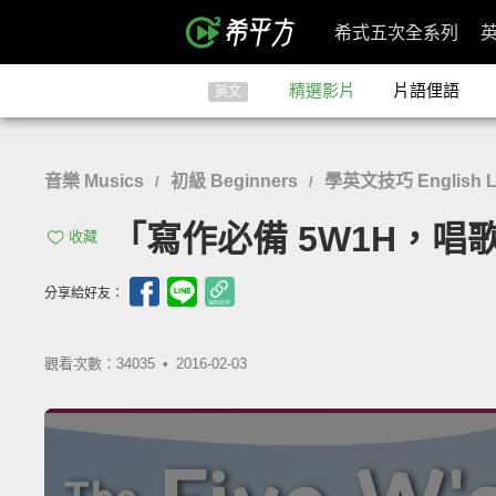
希式五次全系列
精選影片
片語俚語
英文
音樂 Musics
初級 Beginners
學英文技巧 English Lea
/
/
「寫作必備 5W1H，唱歌輕鬆
收藏
分享給好友：
觀看次數：34035 •
2016-02-03