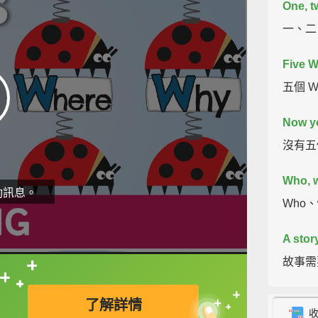
One, tw
一、二、
Five W
五個 
Now yo
沒有五
Who, 
動訊息。
Who、
A stor
故事需
直接查字典喔！
Like a
了解詳情