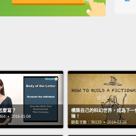
像是一
英
中
免費功能
功能升級
Oh, wh
噢，wh
A stor
故事需要
Like a
像是生
Where,
Where
怎麼寫？
構築自己的科幻世界，成為下一個J
A stor
琳！
 • 2016-01-04
觀看次數：36133 • 2014-03-28
故事需要