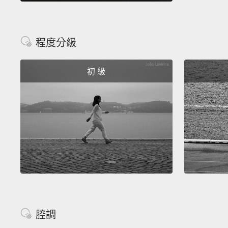
程度分級
初 級
腔調