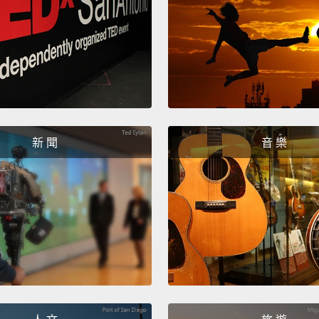
新 聞
音 樂