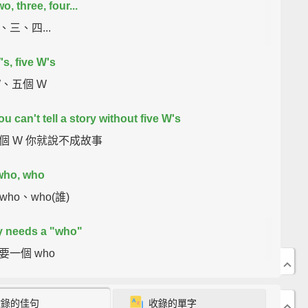
o, three, four...
三、四...
's, five W's
W、五個 W
u can't tell a story without five W's
個 W 你就說不成故事
who, who
who、who(誰)
y needs a "who"
要一個 who
 grandma or a dog or even you
收錄的佳句
收錄的單字