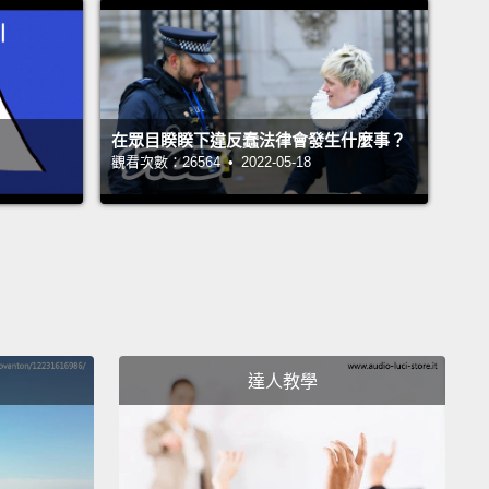
our bedroom, at the beach, or over there
的房間、在海邊，或在那邊
 when, when
在眾目睽睽下違反蠢法律會發生什麼事？
、when、when(何時)
觀看次數：26564 • 2022-05-18
y needs a "when"
要一個 when
his morning or on Tuesday or back then
天早上或星期二或那時候
y, why, why
達人教學
y、why、why(為何)
y needs a "why"
.