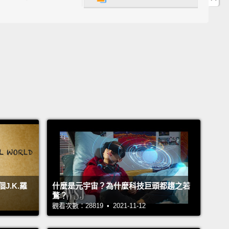
個阿嬤或一隻狗或甚至你
at, what, what
at、what、what(什麼)
y needs a "what"
一個 what
 birthday party or the fish you caught
日派對或你抓的魚
 where, where
、where、where(何處)
.K.羅
什麼是元宇宙？為什麼科技巨頭都趨之若
y needs a "where"
鶩？
觀看次數：28819 • 2021-11-12
一個 where