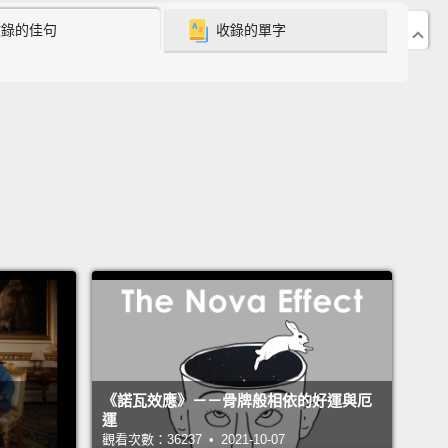
收錄的佳句
收錄的單字
itional period"?
？你是說族群融合是「過渡期」嗎？
ll...yes?
I mean—
個嘛...是的？我的意思是－－
ple did not exist before last week.
胞到上個星期前都是不存在的。
 can't imagine how hard that was.
We're just...trying
 out a lot of things.
We added a lot of African-
an versions!
我無法想像那有多難受。我們只是...我們試著解決很多
《諾瓦效應》－－骨牌般相依的好運與厄
們新增了許多非裔美國人版本!
運
觀看次數：36237 • 2021-10-07