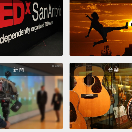
But thi
yellow
但這是
Same s
poops
我這也
新 聞
音 樂
Or like
或像是
I am u
我不清
Guys, 
大家，