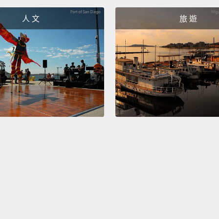
人 文
旅 遊
I just
myself
我只是
Oh, tha
喔，那
It's a
sad, a
hair w
這太棒
甚至還
Well, 