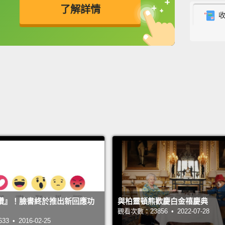
了解詳情
"trans
過渡期
英
中
免費功能
功能升級
Um, we
嗯，這
My peo
我的同
Yes, I
to work
Americ
是的，
讚』！臉書終於推出新回應功
與柏靈頓熊歡慶白金禧慶典
事。我
觀看次數：23856 • 2022-07-28
 • 2016-02-25