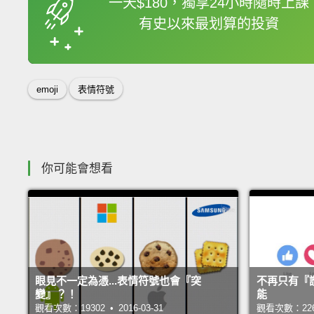
一天$180，獨享24小時隨時上課
有史以來最划算的投資
收錄佳句
emoji
表情符號
你可能會想看
眼見不一定為憑...表情符號也會『突
不再只有『
變』？！
能
觀看次數：19302 • 2016-03-31
觀看次數：22633