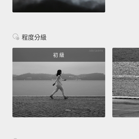
程度分級
初 級