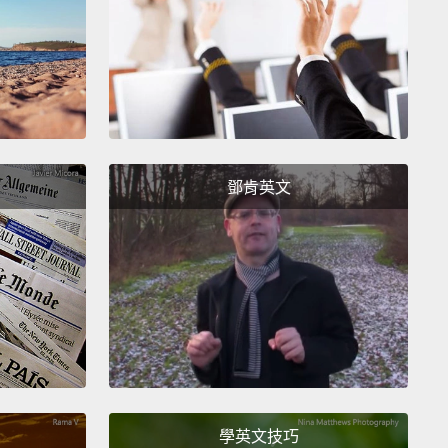
，如果我們老實講，大便可是有各種形狀和大小。不過
只有用大家愛的卡通版一坨屎呈現。
s not the same thing.
碼子事。
鄧肯英文
our family unit couldn't even express our outrage
now!
我的家庭到現在才能表達我們的憤怒!
y! Now you can!
嘿!你們現在可以啦!
Why do all families have to be yellow?
為什麼每個家庭都要是黃色的？
學英文技巧