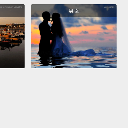
男 女
 wanted to say thanks for making more versions of
.
想謝謝你們做出更多個我的版本。
t's great!
Yes. You are quite welcome.
很好!嗯。不用客氣。
mazing.
I have a me looking normal, a me looking
 me getting my hair cut, and even a me getting my
ashed.
了。我有一個正常的我、一個傷心的我、我在剪頭髮，
有我在洗頭呢。
we wanted to make sure you had as many choices