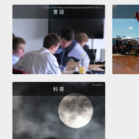
會 談
科 普