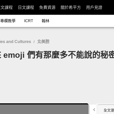
英文課程
日文課程
免費資源
關於希平方
用戶見證
專欄教學
ICRT
翰林
es and Cultures
北美腔
/
oji 們有那麼多不能說的秘密」- Th
全文