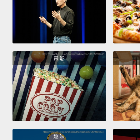
電 影
趣 味