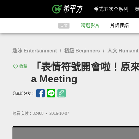
希式五次全系列
精選影片
片語俚語
英文
趣味 Entertainment
初級 Beginners
人文 Humaniti
/
/
「表情符號開會啦！原來 em
收藏
a Meeting
分享給好友：
觀看次數：32468 •
2016-10-07