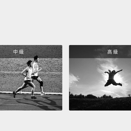
as you
嗯，我
Yeah, t
women 
對啊，
中 級
高 級
What? 
guess,
one...
b
that on
什麼？
胎兔女
妳可能
I thin