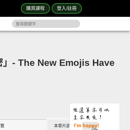
購買課程
登入/註冊
e New Emojis Have
瀏覽
本章片語 (4)