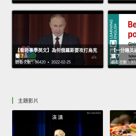
【看時事學英文】為何俄羅斯要攻打烏克
【一分鐘英
蘭？
議？
觀看次數：36420 • 2022-02-25
觀看次數：37263
主題影片
演 講