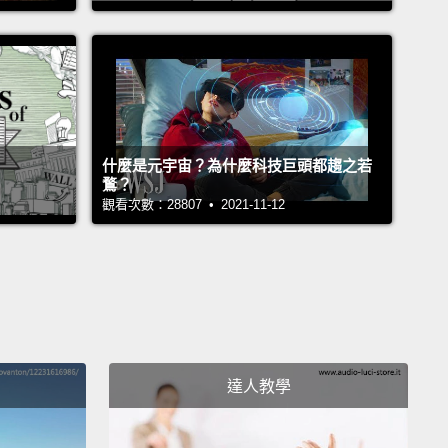
y.
We're more than just the black version of the
ng white emojis.
I personally still feel very
epresented.
樣。我們不只是現有白人表情符號的黑人版本。我個人
得沒有被好好表現出來。
什麼是元宇宙？為什麼科技巨頭都趨之若
鶩？
 the exact same problem.
There's only one kind of
觀看次數：28807 • 2021-11-12
樣的問題。便便就只有一種樣子!
hat?
啊？
, if we're being honest, poop comes in all shapes
達人教學
zes.
And we're only represented by my cartoonish
.