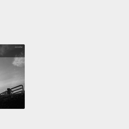
 needed.
們想確保你們有足夠選擇能滿足需求。
otally!
But it would've been nice to have some
with actual jobs, though.
真的!不過如果能有些有真正工作的女人會很不錯。
We included a ton of jobs, like dancer, and, I
 twin bunny dancers and...
princess could be
ride?
You know what?
You might be right about
e. We will certainly work on that.
我們納進了很多工作耶，像是舞者，還有，我想是雙胞
郎舞者，還有...公主也算一種工作...新娘？妳知道嗎？
是對的。我們絕對會改進。
k you guys are blowing this out of proportion.