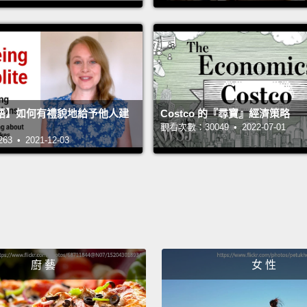
Exactl
existi
underr
就是這
還是覺
語】如何有禮貌地給予他人建
Costco 的『尋寶』經濟策略
I have
觀看次數：30049 • 2022-07-01
 • 2021-12-03
poop!
我有同
Say w
說什麼
I mean
廚 藝
女 性
and si
dollop