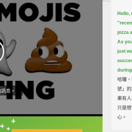
Hello,
"recen
pizza 
As you
just w
succe
during 
哈囉，
號」的
動訊息。
果有人
只是想
心。
直接查字典喔！
Transi