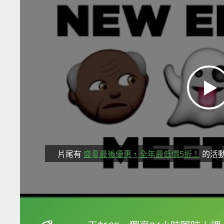
片尾有
盛夏最後優惠，全年最低價5折！
的活
框選或點兩下字幕可以