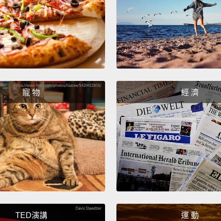
我是說
我們就
That i
那是兩
寵 物
經 濟
Well, 
until 
我說，
But he
不過，
Yeah! 
對啊!
TED演講
運 動