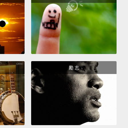
s is a start, right?
Also, what's wrong with being
?
個開始，對吧？還有，黃色有什麼不好？
ituation with me—no green poops! No bloody
!
一樣－－沒有挫青屎!沒有血便!
勵 志
 a...like a green alien, maybe?
...像是可能可以有綠色外星人？
nclear on what my job is.
楚我的工作是什麼。
one at a time!
Yes, you!
一個一個來!好，就是妳!