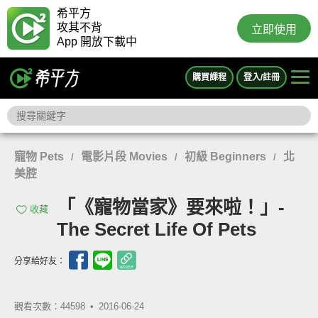
希平方
攻其不背
立即使用
App 開放下載中
購買課程
登入/註冊
寵物 Pets
電影片段 Movies
初級 Beginners
北
/
/
/
美腔
「《寵物當家》要來啦！」-
收藏
The Secret Life Of Pets
分享給好友：
觀看次數：44598 •
2016-06-24