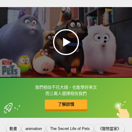
我們相信不花大錢，也能學好英文
框選或點兩下字幕可以直接查字典喔！
而三萬人選擇相信我們
了解詳情
英
中
收錄佳句
功能升級
動畫
animation
The Secret Life of Pets
《寵物當家》