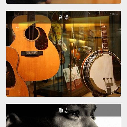
音 樂
勵 志