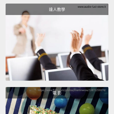
達人教學
電 影