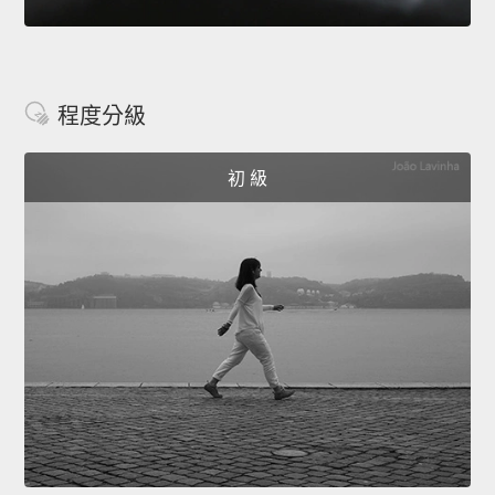
程度分級
初 級