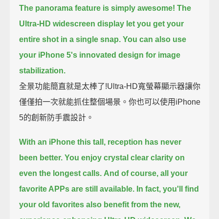
The panorama feature is simply awesome!
The
Ultra-HD widescreen display let you get your
entire shot in a single snap.
You can also use
your iPhone 5's innovated design for image
stabilization.
全景功能簡直就是太棒了!Ultra-HD寬螢幕顯示器讓你
僅僅拍一次就能抓住整個場景。你也可以使用iPhone
5的創新防手震設計。
With an iPhone this tall, reception has never
been better.
You enjoy crystal clear clarity on
even the longest calls.
And of course, all your
favorite APPs are still available.
In fact, you'll find
your old favorites also benefit from the new,