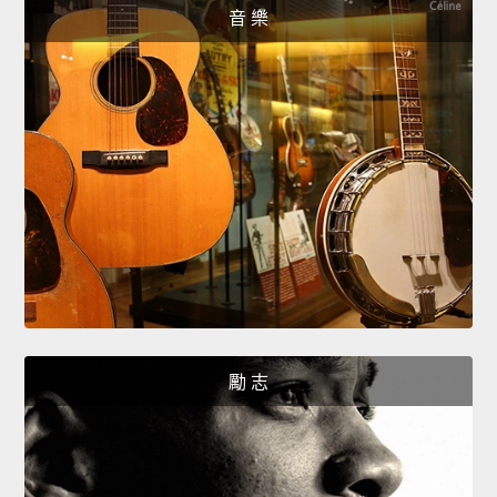
音 樂
勵 志