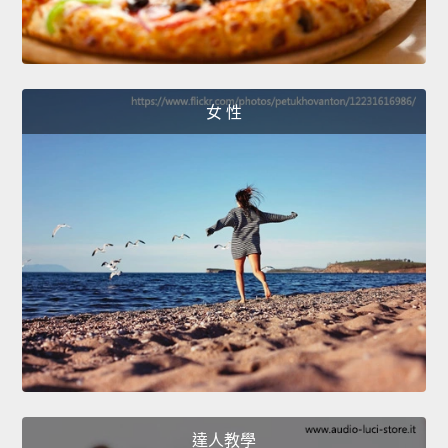
女 性
達人教學