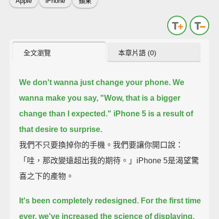
Apple
iPhone
蘋果
全文瀏覽
本章片語 (0)
We don't wanna just change your phone. We
wanna make you say,
"Wow, that is a bigger
change than I expected."
iPhone 5 is a result of
that desire to surprise.
我們不只要換掉你的手機。我們要讓你開口說：
「哇，那改變遠超出我的期待。」iPhone 5是渴望驚
喜之下的產物。
It's been completely redesigned.
For the first time
ever, we've increased the science of displaying.