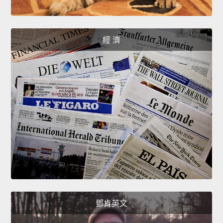
經 濟
鄧肯英文