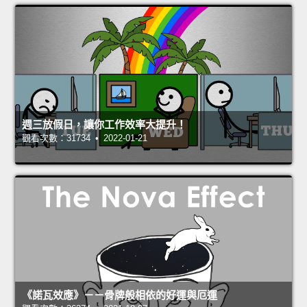
週三放假日，讓你工作效率大提升！
觀看次數：31734 • 2022-01-21
《諾瓦效應》－－骨牌般相依的好運與厄運