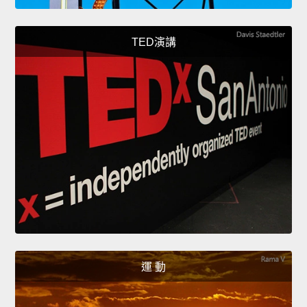
TED演講
運 動