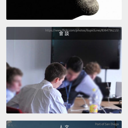
會 談
人 文