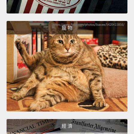
寵 物
經 濟