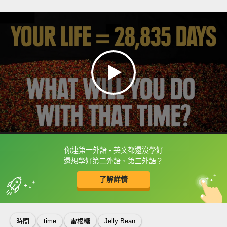
你連第一外語 - 英文都還沒學好
框選或點兩下字幕可以直接查字典喔！
還想學好第二外語、第三外語？
了解詳情
英
中
收錄佳句
功能升級
時間
time
雷根糖
Jelly Bean