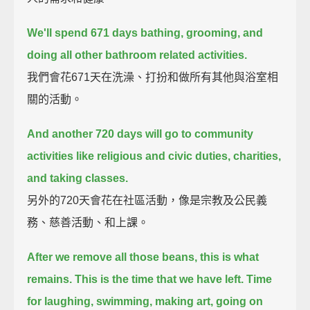
We'll spend 671 days bathing, grooming, and
doing all other bathroom related activities.
我們會花671天在洗澡、打扮和做所有其他與浴室相
關的活動。
And another 720 days will go to community
activities like religious and civic duties, charities,
and taking classes.
另外的720天會花在社區活動，像是宗教及公民義
務、慈善活動、和上課。
After we remove all those beans, this is what
remains. This is the time that we have left.
Time
for laughing, swimming, making art, going on