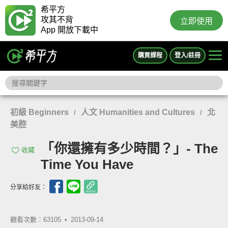
希平方
攻其不背
立即使用
App 開放下載中
購買課程
登入/註冊
初級 Beginners
人文 Humanities and Cultures
北
/
/
美腔
「你還擁有多少時間？」- The
收藏
Time You Have
分享給好友：
觀看次數：63105 •
2013-09-14