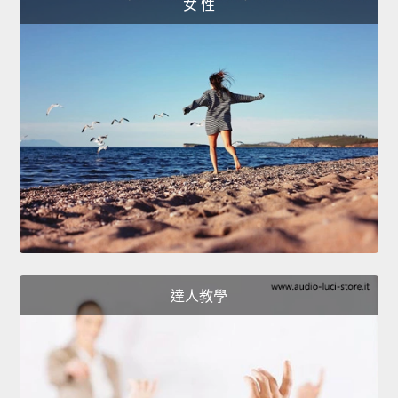
女 性
達人教學