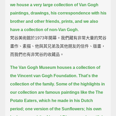
we house a very large collection of Van Gogh
paintings, drawings, his correspondence with his
brother and other friends, prints,
and we also
have a collection of non-Van Gogh.
梵谷美術館於1973年開幕。我們藏有非常大量的梵谷
畫作、素描、他與其兄弟及其他朋友的信件、版畫，
而我們也有非梵谷的收藏品。
The Van Gogh Museum houses a collection of
the Vincent van Gogh Foundation. That's the
collection of the family.
Some of the highlights in
our collection are famous paintings like the The
Potato Eaters, which he made in his Dutch
period;
one version of the Sunflowers; his own