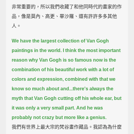
非常重要的，所以我們收藏了和他同時代的畫家的作
品，像是莫內、高更、畢沙羅、還有許許多多其他
人。
We have the largest collection of Van Gogh
paintings in the world.
I think the most important
reason why Van Gogh is so famous now is the
combination of his beautiful work with a lot of
colors and expression,
combined with that we
know so much about and...there's always the
myth that Van Gogh cutting off his whole ear, but
it was only a very small part.
And he was
probably not crazy but more like a genius.
我們有世界上最大宗的梵谷畫作藏品。我認為為什麼