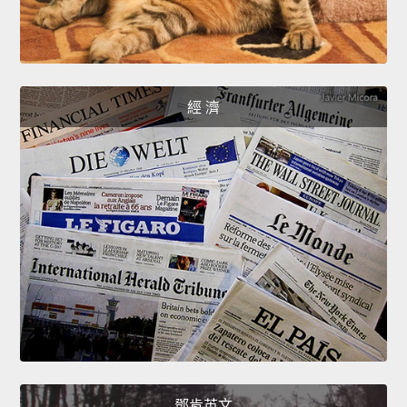
經 濟
鄧肯英文