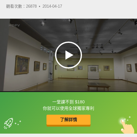
觀看次數：26878 •
2014-04-17
一堂課不到 $180
框選或點兩下字幕可以直接查字典喔！
你就可以使用全球獨家專利
了解詳情
英
中
收錄佳句
功能升級