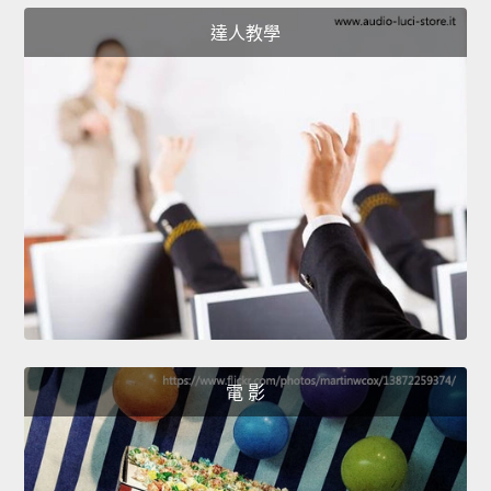
達人教學
電 影