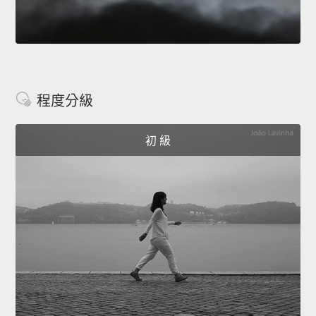
程度分級
初 級