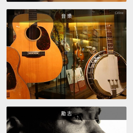
音 樂
勵 志