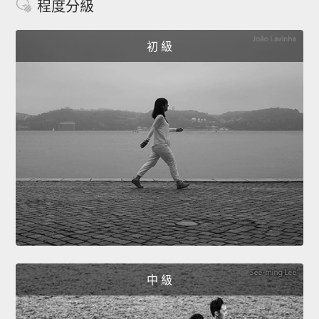
程度分級
初 級
中 級