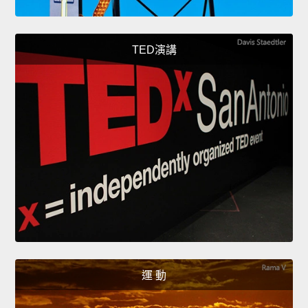
TED演講
運 動