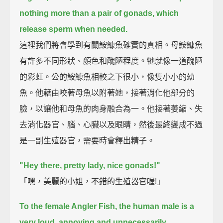
nothing more than a pair of gonads, which
release sperm when needed.
這裡我們將會學到有關鮟鱇魚確實的真相。母鮟鱇魚
有許多不同形狀、顏色和醜陋程度。牠就像一道醜陋
的彩虹。公的鮟鱇魚相較之下很小，像隻小小的幼
魚。他藉由咬著母魚以附著她，接著消化他部分的
臉，以讓他和母魚的肉身融合為一。他接著萎縮、失
去消化器官、腦、心臟以及眼睛，然後最終變成不過
是一副生殖器官，需要時會釋出精子。
"Hey there, pretty lady, nice gonads!"
「嘿，美麗的小姐，不錯的生殖器官喔!」
To the female Angler Fish,
the human male is a
very loud, annoying and unnecessarily