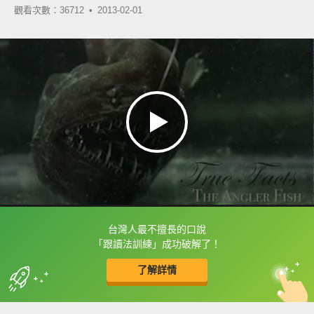
觀看次數：36712 •
2013-02-01
台灣人最不擅長的口說
框選或點兩下字幕可以直接查字典喔！
「跟讀法訓練」成功破解了！
了解詳情
英
中
收錄佳句
功能升級