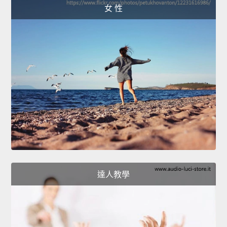
女 性
達人教學