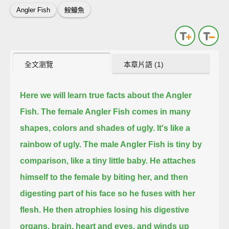
Angler Fish
鮟鱇魚
全文瀏覽
本章片語 (1)
Here we will learn true facts about the Angler
Fish.
The female Angler Fish comes in many
shapes, colors and shades of ugly.
It's like a
rainbow of ugly.
The male Angler Fish is tiny by
comparison, like a tiny little baby.
He attaches
himself to the female by biting her,
and then
digesting part of his face so he fuses with her
flesh.
He then atrophies losing his digestive
organs, brain, heart and eyes,
and winds up