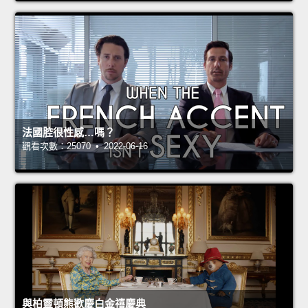
法國腔很性感…嗎？
觀看次數：25070 • 2022-06-16
與柏靈頓熊歡慶白金禧慶典