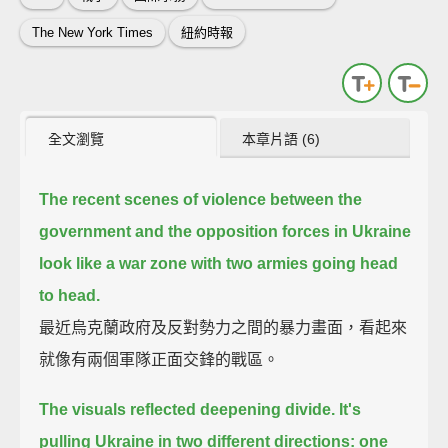
The New York Times
紐約時報
全文瀏覽
本章片語 (6)
The recent scenes of violence between the
government and the opposition forces in Ukraine
look like a war zone with two armies going head
to head.
最近烏克蘭政府及反對勢力之間的暴力畫面，看起來
就像有兩個軍隊正面交鋒的戰區。
The visuals reflected deepening divide. It's
pulling Ukraine in two different directions:
one