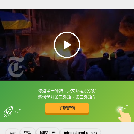
你連第一外語 - 英文都還沒學好
框選或點兩下字幕可以直接查字典喔！
還想學好第二外語、第三外語？
了解詳情
英
中
收錄佳句
功能升級
war
戰爭
國際事務
international affairs