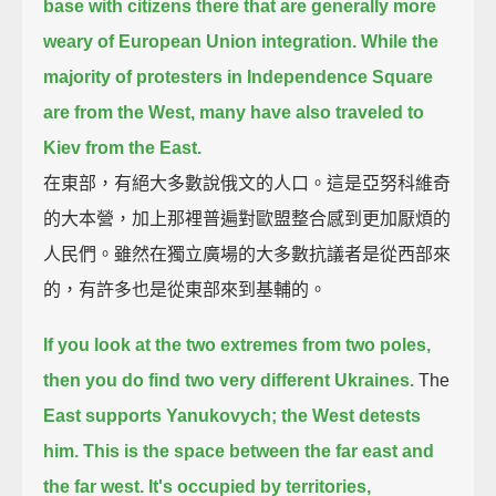
base with citizens there that are generally more
weary of European Union integration.
While the
majority of protesters in Independence Square
are from the West, many have also traveled to
Kiev from the East.
在東部，有絕大多數說俄文的人口。這是亞努科維奇
的大本營，加上那裡普遍對歐盟整合感到更加厭煩的
人民們。雖然在獨立廣場的大多數抗議者是從西部來
的，有許多也是從東部來到基輔的。
If you look at the two extremes from two poles,
then you do find two very different Ukraines.
The
East supports Yanukovych; the West detests
him.
This is the space between the far east and
the far west. It's occupied by territories,