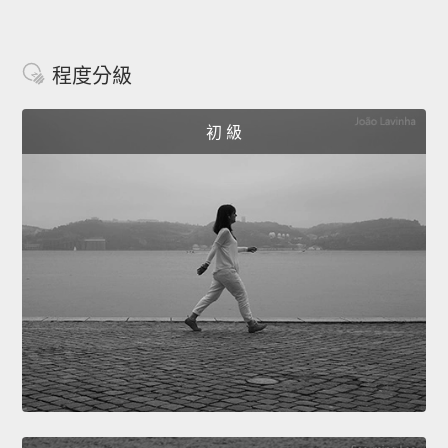
程度分級
初 級