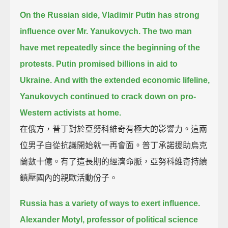
On the Russian side, Vladimir Putin has strong
influence over Mr. Yanukovych.
The two man
have met repeatedly since the beginning of the
protests.
Putin promised billions in aid to
Ukraine.
And with the extended economic lifeline,
Yanukovych continued to crack down on pro-
Western activists at home.
在俄方，普丁對於亞努科維奇有極大的影響力。這兩
位男子自從抗議開始就一再會面。普丁承諾援助烏克
蘭數十億。有了這長期的經濟命脈，亞努科維奇持續
鎮壓國內的親歐活動份子。
Russia has a variety of ways to exert influence.
Alexander Motyl, professor of political science