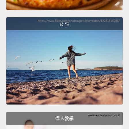
女 性
達人教學