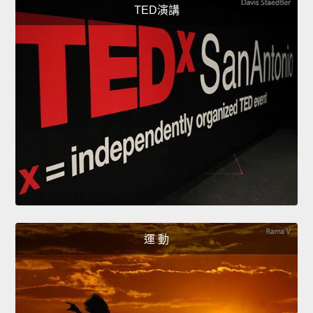
TED演講
運 動