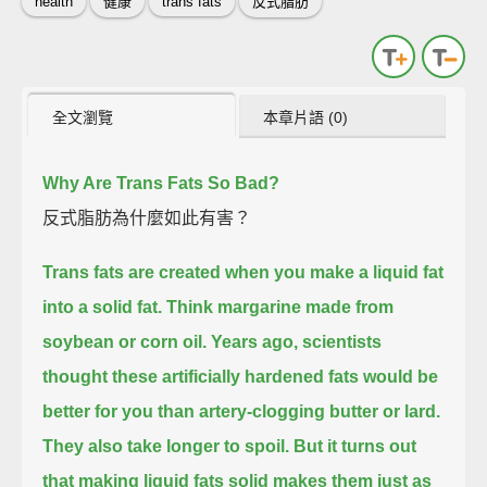
health
健康
trans fats
反式脂肪
全文瀏覽
本章片語 (0)
Why Are Trans Fats So Bad?
反式脂肪為什麼如此有害？
Trans fats are created when you make a liquid fat
into a solid fat.
Think margarine made from
soybean or corn oil.
Years ago, scientists
thought these artificially hardened fats
would be
better for you than artery-clogging butter or lard.
They also take longer to spoil.
But it turns out
that making liquid fats solid makes them just as