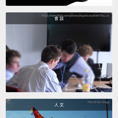
會 談
人 文