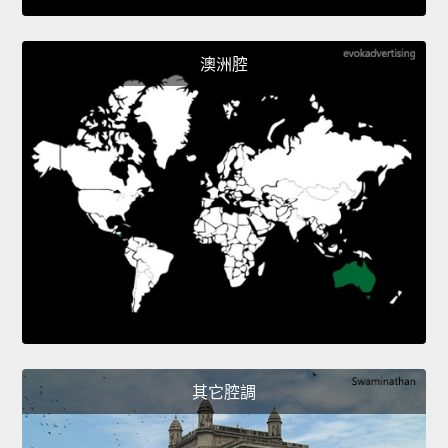
澳洲腔
其它腔調