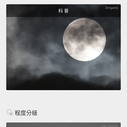
科 普
程度分級