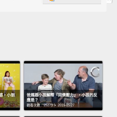
to do it!
!
now pull it down.
在拉下來。
I'm strong like the Hulk!
我和綠巨人浩克一樣強壯!
u blow out the air of the water there?
No...
Now
that milk.
把那的蒸氣用出來嗎？不是... 現在來蒸奶泡。
惑，小朋
爸媽跟小孩解釋『同儕壓力』，小孩的反
應是？
me for cappuccino.
I forgot to swirl.
觀看次數：25273 • 2019-05-27
諾時間。我忘記搖一搖了。