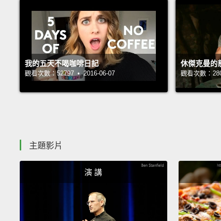
我的五天不喝咖啡日記
休傑克曼的慈善
觀看次數：52797 • 2016-06-07
觀看次數：28034
主題影片
演 講