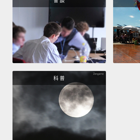
會 談
科 普