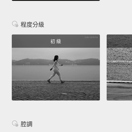
程度分級
初 級
腔調