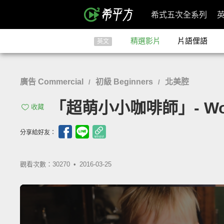
希式五次全系列
精選影片
片語俚語
英文
廣告 Commercial
初級 Beginners
北美腔
/
/
「超萌小小咖啡師」- World'
收藏
分享給好友：
觀看次數：30270 •
2016-03-25