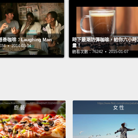
First y
首先你
Then...
咖啡：Laughing Man
時下最潮防彈咖啡，給你六小時
然後.
量！
 • 2014-03-04
觀看次數：76242 • 2015-01-07
Can I 
我可以
Is it h
會燙嗎
廚 藝
女 性
It's not
不會太
Good.