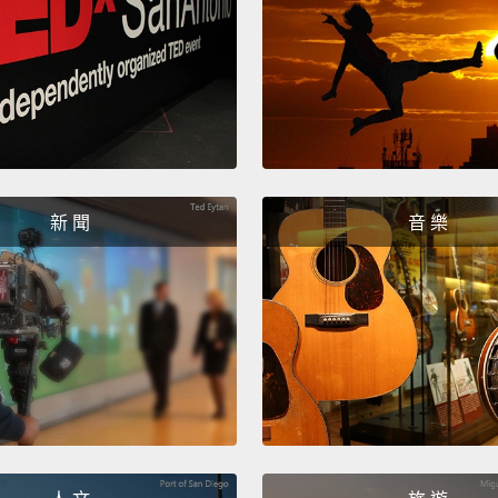
新 聞
音 樂