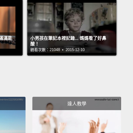
ou have to swirl it.
Yeah! Good job.
得搖晃一下。沒錯!做得好。
then I put it in.
There! I make the cappuccino.
滿滿能
小男孩在筆記本裡記錄... 媽媽看了好鼻
..然後我把它放進去。好了!我做了卡布奇諾。
酸！
觀看次數：21048 • 2015-12-10
have a fist bump?
Okay, now let's taste it.
碰拳頭慶祝嗎？好，現在來喝喝看。
ot?
？
達人教學
 too hot. I think it's just right.
What do you think?
燙。我覺得剛剛好。你覺得呢？