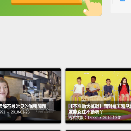
I want 
英
中
免費功能
功能升級
我想用
Okay, 
好，現
There.
好了。
Can yo
steam 
你可以
師解答最常見的咖啡問題
【不准動大挑戰】面對這五種誘
友能忍住不動嗎？
 • 2018-01-23
Now ti
觀看次數：18002 • 2019-10-01
卡布奇