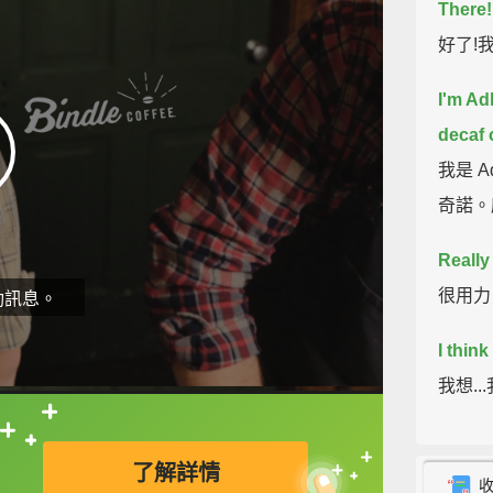
There!
好了!
I'm Adl
decaf 
我是 A
奇諾。
Really
很用力
動訊息。
I think 
我想.
直接查字典喔！
You got
了解詳情
你得把