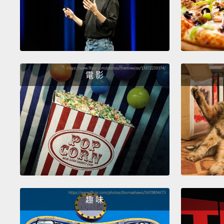
電 影
趣 味