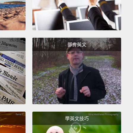
t taste good?
？
鄧肯英文
hanks for stopping by!
謝謝你們來!
s up!
!
 Coffee
e 咖啡館
學英文技巧