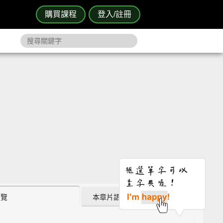
購買課程
登入/註冊
瀏覽
本章片語 (1)