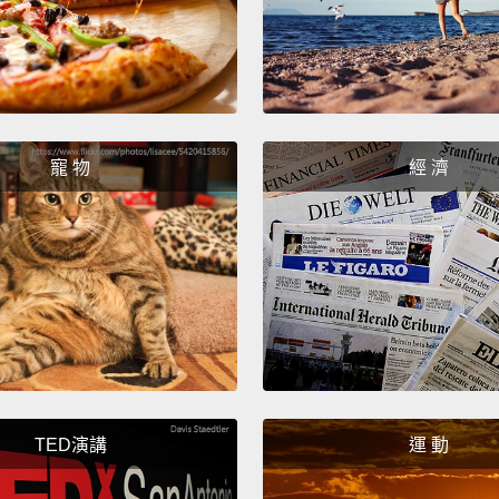
很好。
Does i
好喝嗎
寵 物
經 濟
Yes!
T
好喝!
Thumb
比個讚
Bindle
Bindl
TED演講
運 動