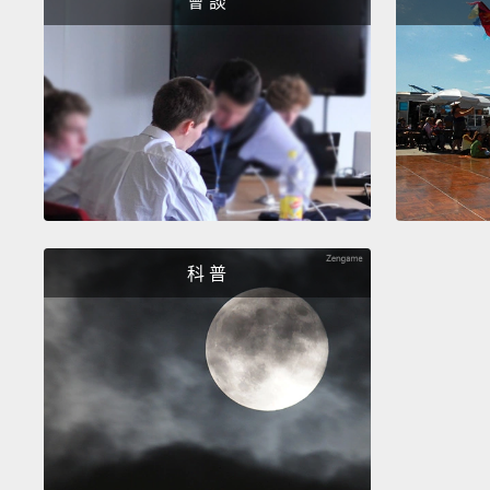
會 談
科 普