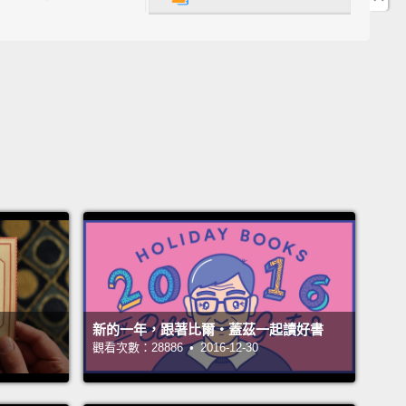
命如何開始那基本問題起頭。他對那的研究非常吸引
似乎是第一個真正探究粒線體特定奇怪事情的人。但他
各種關於不同疾病、非常值得研究的想法。
s: A Brief History of Humankind by Yuval Noah
Noah Harari 的《Sapiens: A Brief History of
ankind(人類大歷史：從野獸到扮演上帝)》
s is really good.
And there's a lot of things about
human history that most people haven't been
新的一年，跟著比爾‧蓋茲一起讀好書
觀看次數：28886 • 2016-12-30
d to.
And he's good and succinct on that.
And
e goes off in many directions,
like, "Are we happier