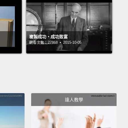
e've ever been?"
"And what about robots?"
It's got
oad framework.
It's a great book.
iens 這本書真的很棒。早期人類歷史有許多是大部分的人
過的。而作者對那很擅長也很簡潔明瞭。接著他來到許
複製成功‧成功致富
，像是「我們比以前更開心嗎？」「機器人怎麼樣？」
觀看次數：27868 • 2015-10-05
的架構很廣。是本好書。
t to Be Wrong by Jordan Ellenberg
n Ellenberg 的《How Not to Be Wrong(數學教你不犯
ook has tons of good stuff in it for a non-
達人教學
atician.
He updates you about the world of math,
dvances have taken place.
His enthusiasm comes
.
In math, if you don't, kind of, practice it,
you get