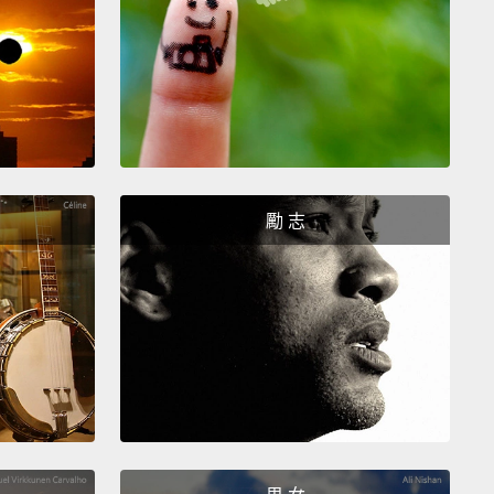
hard time changing, but the country can be in very
shape.
說，日本很迷人。在 1980 和 90 年代，日本正在發展工
行一些很棒的事。他們是怎麼迷失的？為什麼這些公司
創新呢？日本其實在改變上遭受困難，但這國家可以發
好。
勵 志
ing I spent the most time on is Seveneves by Neal
enson.
I haven't read science fiction much in the
ecade,
which is, you know, kind of crazy because I
o read it massively.
This terrible thing happens that
 do with the moon breaking apart.
The planet's
undergo this meteoric bombardment for, like, 5,000
It makes you think about a lot of things.
You know,
f the world's gonna end in two years,
who's gonna