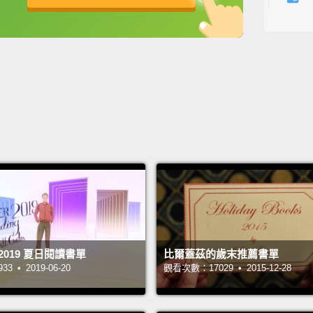
into.
英
中
免費功能
功能升級
他從生
人。他
也提出
Sapien
Harari
Yuval 
Hum
Sapien
early 
2019 夏日閱讀書單
比爾蓋茲的歲末推薦書單
 • 2019-06-20
觀看次數：17029 • 2015-12-28
expose
then h