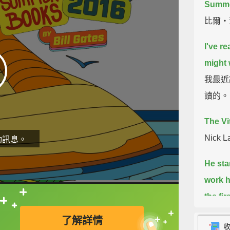
Summer
比爾‧
I've re
might 
我最近
讀的。
The Vi
Nick 
動訊息。
He sta
work h
the fi
直接查字典喔！
about 
了解詳情
ideas 