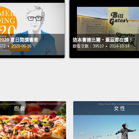
than w
the br
Sap
沒接觸
2020 夏日閱讀書單
這本書連比爾‧蓋茲都在讀！
多面向
 • 2020-06-16
觀看次數：39510 • 2014-10-14
這本書
How No
Jorda
錯)》
This b
廚 藝
女 性
mathem
what a
across