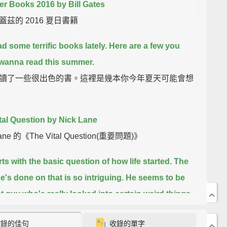
 Books 2016 by Bill Gates
蓋茲的 2016 夏日書籍
ad some terrific books lately.
Here are a few you
wanna read this summer.
讀了一些很出色的書。這裡是幾本你今年夏天可能會想
tal Question by Nick Lane
Lane 的《The Vital Question(重要問題)》
rts with the basic question of how life started.
The
e's done on that is so intriguing.
He seems to be
rst guy who's really looked into certain weird things
the mitochondria.
But he puts forward all sorts of
收錄的佳句
收錄的單字
about different diseases that really bear looking