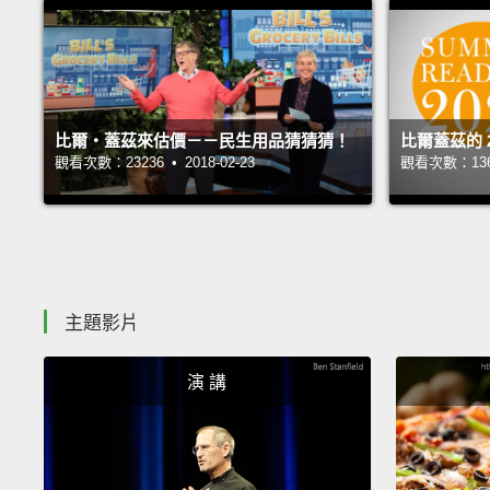
比爾‧蓋茲來估價－－民生用品猜猜猜！
比爾蓋茲的 
觀看次數：23236 • 2018-02-23
觀看次數：13672
主題影片
演 講