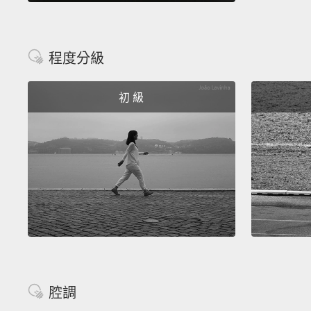
程度分級
初 級
腔調