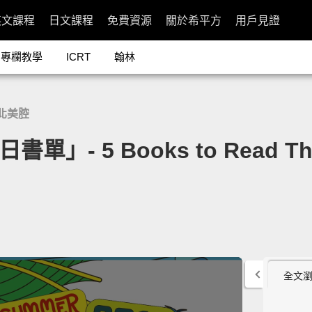
英文課程
日文課程
免費資源
關於希平方
用戶見證
專欄教學
ICRT
翰林
北美腔
」- 5 Books to Read Th
全文