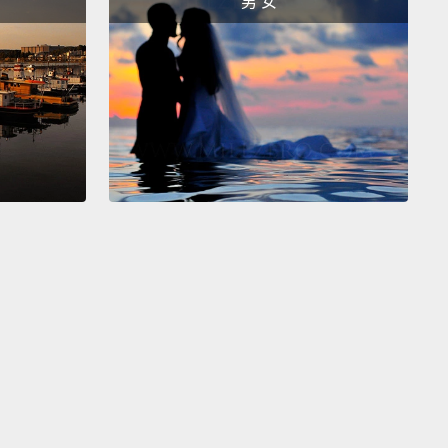
男 女
to work?
Should kids go to school?
It's a really
book.
時間的是 Neal Stephenson 的《Seveneves(七夏
。我過去十年來沒讀多少科幻小說，你知道，那有點怪，
以前讀很多。這件可怕事情的發生和月球碎裂有關。星
受大概五千年的隕石轟炸。那讓你思考許多事。你知
是，如果這世界兩年內會終結，誰要去工作？孩子們應
學嗎？這是本真的很棒的書。
se are some of the books I'd recommend this
r.
I hope you find something you like.
些就是我今年夏天會推薦的書。希望你找到自己喜歡