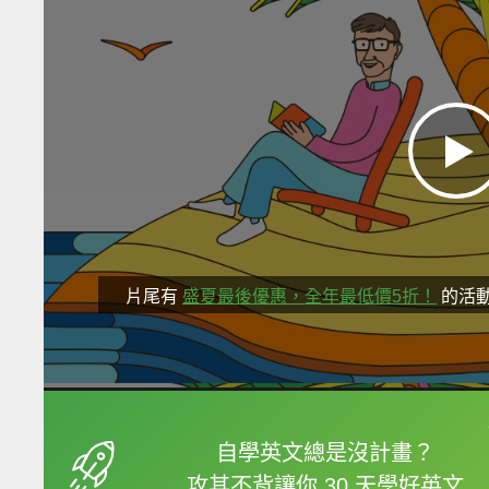
片尾有
盛夏最後優惠，全年最低價5折！
的活
框選或點兩下字幕可以
自學英文總是沒計畫？
攻其不背讓你 30 天學好英文