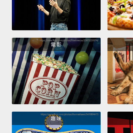
電 影
趣 味