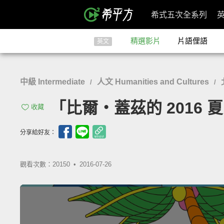
希式五次全系列
精選影片
片語俚語
英文
中級 Intermediate
人文 Humanities and Cultures
/
/
「比爾‧蓋茲的 2016 夏日書單
收藏
分享給好友：
觀看次數：20150 •
2016-07-26