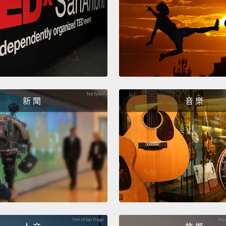
had a 
good 
對我來
程和進
沒有更
展得很
新 聞
音 樂
The th
Steph
last d
used t
has to
gonna 
years.
like, i