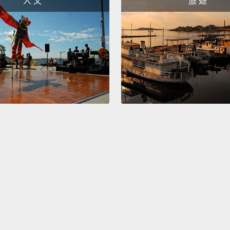
人 文
旅 遊
come 
good 
我花最多
娃)》
因為我
球將遭
道，像
該去上
So tho
summe
所以那
的。