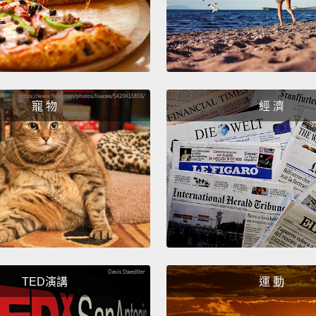
this at
這本書
認識、
域，如
損。
寵 物
經 濟
The Po
Mikita
三木谷良
能力)
To me,
Japane
great s
TED演講
運 動
compan