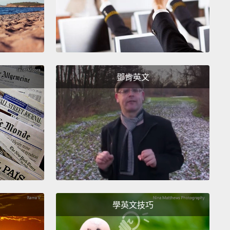
trition of your mathematical thinking.
對非數學家來說有許多好東西。他更新你對數學世界的
更新有哪些進展發生。作者的熱忱表露出來。數學的領
果你沒有有點去運用的話，你的數學思考能力就會磨
鄧肯英文
wer to Compete by Ryoichi Mikitani and Hiroshi
ni
一和三木谷浩史的《The Power to Compete(競爭的
》
 Japan is fascinating.
In the 1980s and '90s, the
se were just turning out engineering and doing
tuff.
How did they lose their way?
Why have these
學英文技巧
ies not been more innovative?
Japan's actually