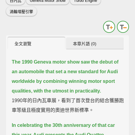
日內瓦
Geneva Motor Show
Turbo Engine
渦輪增壓引擎
全文瀏覽
本章片語 (0)
The 1990 Geneva motor show
saw the debut of
an automobile that set a new standard for Audi
worldwide
by combining winning motor sport
qualities, with the utmost in practicality.
1990年的日內瓦車展，看到了首次登台的結合獲勝跑
車等級且極度實用的奧迪世界新標準。
In celebrating the 30th anniversary of that car
this year,
Audi presents the Audi Quattro