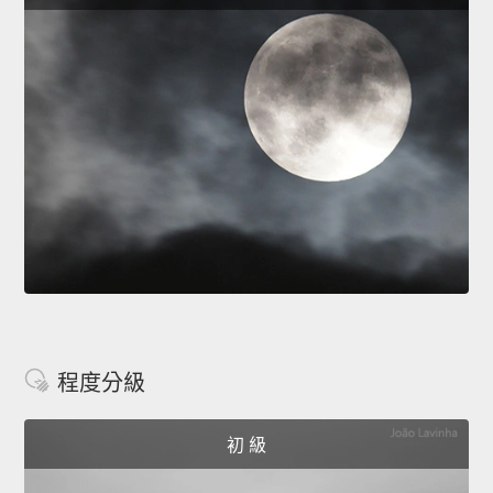
程度分級
初 級