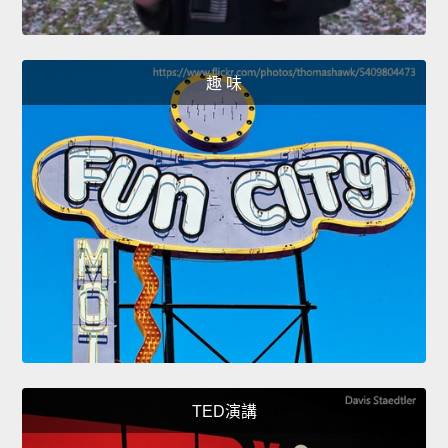
趣 味
TED演講