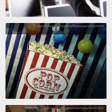
電 影
寵 物