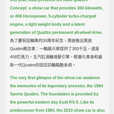
Concept:
a show car that provides 300 kilowatts,
or 408 Horsepower,
5-cylinder turbo-charged
engine,
a light weight body and a latest
generation of Quattro permanent all-wheel drive.
為了慶祝這輛車的30周年紀念，奧迪推出奧迪
Quattro概念車：一輛展示車提供了300千瓦，或是
408匹馬力，五汽缸渦輪增壓引擎，輕量化車身和最
新一代Quattro的固定四輪驅動系統。
The very first glimpse of the show car awakens
the memories of its legendary ancestor,
the 1984
Sports Quattro.
The foundation is provided by
the powerful modern day Audi RS-5.
Like its
predecessor from 1984,
the 2010 show car is also