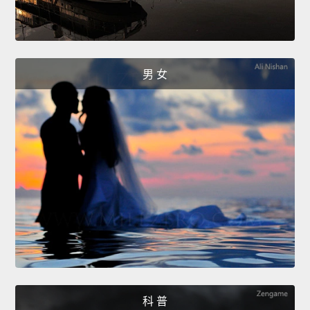
男 女
科 普