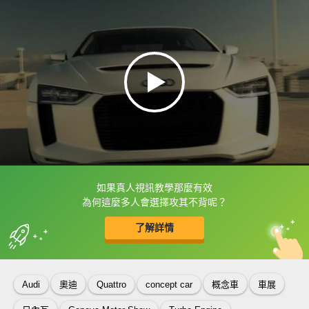
如果真人視訊教學那麼有效
框選或點兩下字幕可以直接查字典喔！
為何這麼多人會選擇攻其不背呢？
了解詳情
英
中
收錄佳句
功能升級
Audi
奧迪
Quattro
concept car
概念車
車展