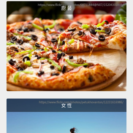
廚 藝
女 性