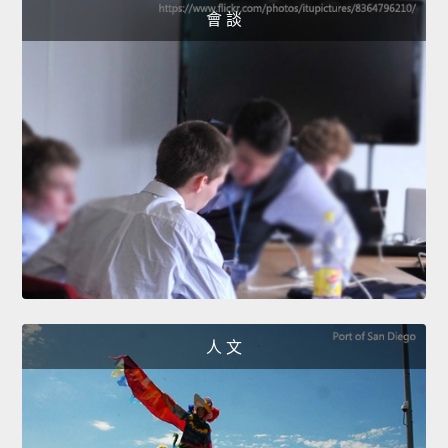
會 談
人 文