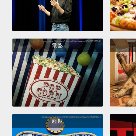
電 影
趣 味