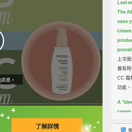
Last w
The AB
save y
cream
produc
provid
上次我
養有時
CC 
動訊息。
功能，
A "ble
cream 
直接查字典喔！
primer
了解詳情
一瓶「