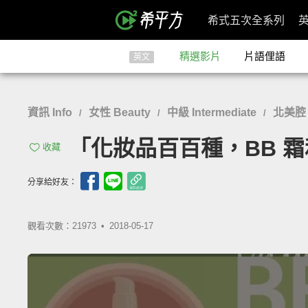
希式五次全系列
精選影片
片語俚語
英文
資訊 Info
女性 Beauty
中級 Intermediate
北美腔
/
/
/
「化妝品百百種，BB 霜和 
收藏
分享給好友：
觀看次數：21973 •
2018-05-17