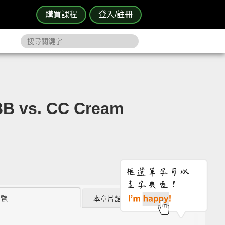
購買課程
登入/註冊
s. CC Cream
瀏覽
本章片語 (2)