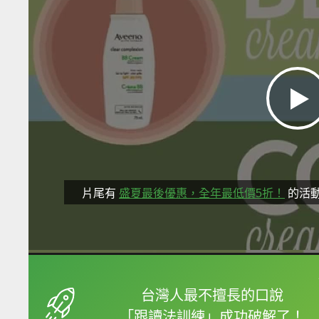
片尾有
盛夏最後優惠，全年最低價5折！
的活
框選或點兩下字幕可以
台灣人最不擅長的口說
「跟讀法訓練」成功破解了！