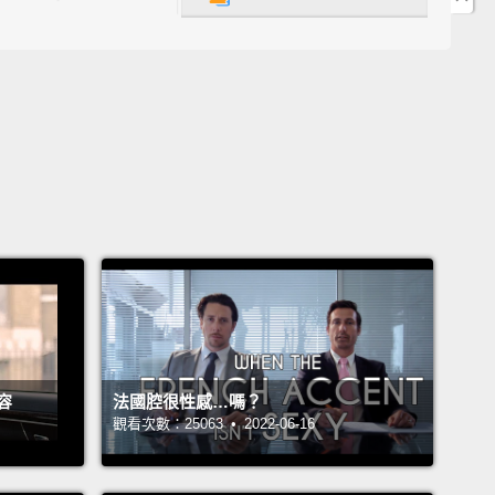
no Clear Complexion BB 霜，兼具了保溼產品、妝前
曬、遮瑕膏，以及粉底的功能，一瓶搞定。
the difference is subtle, CC creams focus on
ting uneven skin tones.
"CC" usually means "color
l," "color correction," or "complexion corrector."
eeno Positively Radiant CC Cream brightens the
ile protecting it.
C 霜與前述差異不大，著重於校正不平均的膚色。
」通常表示「顏色調節」、「顏色校正」，或是「膚色
Aveeno Positively Radiant CC 霜既能提亮又能呵護
容
法國腔很性感…嗎？
觀看次數：25063 • 2022-06-16
inese have used soy for thousands of years to
 blotchiness and discoloration.
The Aveeno Active