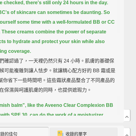
e checked, there's still only 24 hours in the day.
C's of skincare can sometimes be daunting.
So
ourself some time with a well-formulated BB or CC
.
These creams combine the power of separate
ts to hydrate and protect your skin
while also
ing coverage.
們確認過了，一天裡仍然只有 24 小時。肌膚的基礎保
候可能複雜到讓人怯步。就讓精心配方好的 BB 霜或是
霜幫你省下一些時間吧。這些霜狀產品整合了不同產品的
在保濕與呵護肌膚的同時，也提供遮瑕力。
mish balm", like the Aveeno Clear Complexion BB
with SPF 30,
can do the work of a moisturizer,
, sunscreen, concealer, and foundation, all-in-one.
收錄的佳句
收錄的單字
瑕疵修護霜」產品，像是有著防曬功能 SPF 30 的