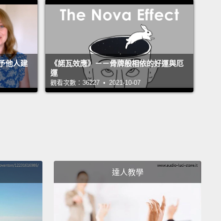
ls Total Soy Complex uses soy's natural proteins
ibly transform dull, uneven skin.
來，中國人使用大豆來減少斑點形成及變色情況。
no Active Naturals 系列的全大豆複合物使用大豆天然的
予他人建
《諾瓦效應》－－骨牌般相依的好運與厄
運
來有效改善暗沉與膚色不均的膚況。
觀看次數：36227 • 2021-10-07
l beauty secrets brought to you by the makers of
o.
veeno 製作團隊為您獻上天然的美麗秘密。
達人教學