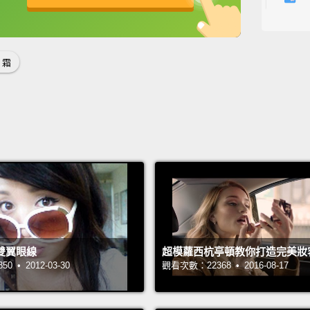
Avee
英
中
免費功能
功能升級
乳、防
 霜
While 
correc
contro
The Av
skin wh
而 C
「CC
校正」。
雙翼眼線
超模蘿西杭亭頓教你打造完美妝
肌膚。
 • 2012-03-30
觀看次數：22368 • 2016-08-17
The Ch
reduce