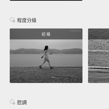
程度分級
初 級
腔調