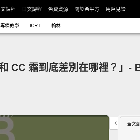
英文課程
日文課程
免費資源
關於希平方
用戶見證
專欄教學
ICRT
翰林
CC 霜到底差別在哪裡？」- BB v
全文