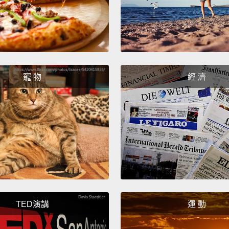
寵 物
經 濟
TED演講
運 動