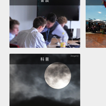
會 談
科 普