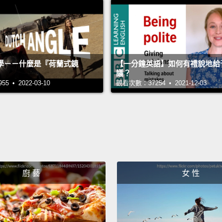
Natura
to vis
數千年
Avee
學－－什麼是『荷蘭式鏡
【一分鐘英語】如何有禮貌地給
議？
蛋白質
 • 2022-03-10
觀看次數：37254 • 2021-12-03
Natura
Aveen
由 A
廚 藝
女 性