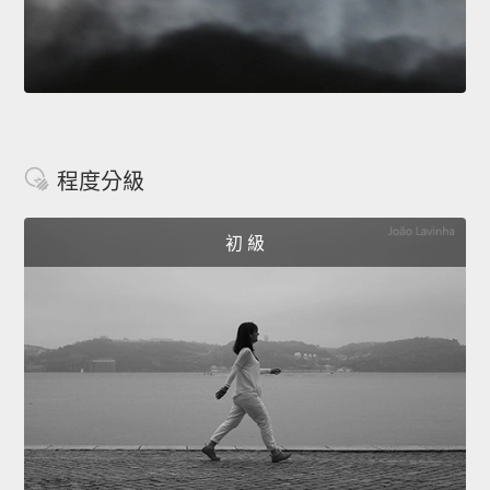
程度分級
初 級