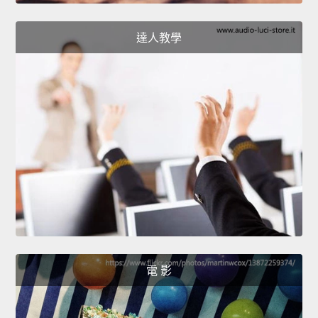
達人教學
電 影