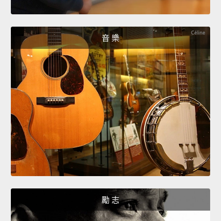
音 樂
勵 志