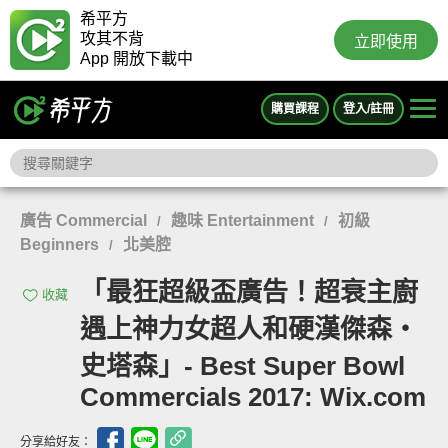
希平方
攻其不背
立即使用
App 開放下載中
購買課程
登入/註冊
廣告 Commercial
趣味 Entertainment
初級
/
/
Beginners
北美腔
/
「最狂超級盃廣告！超衰主廚
收藏
遇上神力女超人和硬漢傑森‧
史塔森」- Best Super Bowl
Commercials 2017: Wix.com
分享給好友：