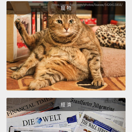
寵 物
經 濟