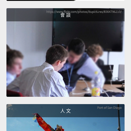
會 談
人 文