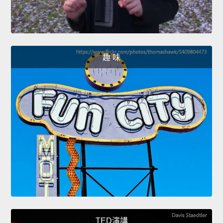
趣 味
TED演講