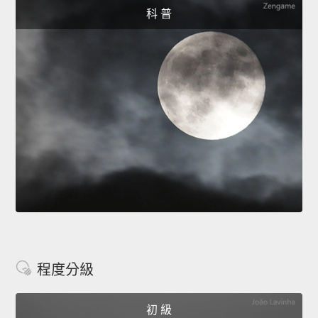
科 普
程度分級
初 級