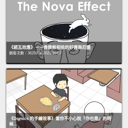
《諾瓦效應》－－骨牌般相依的好運與厄運
觀看次數：36250 • 2021-10-07
《Domics 的手繪故事》當你不小心說『你也是』的時
候…