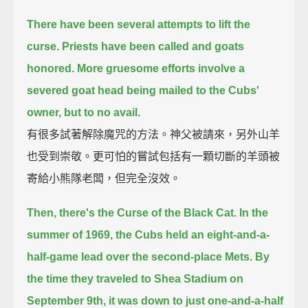
There have been several attempts to lift the
curse.
Priests have been called and goats
honored.
More gruesome efforts involve a
severed goat head being mailed to the Cubs'
owner,
but to no avail.
有很多試著解除魔咒的方法。神父被請來，另外山羊
也受到崇敬。更可怕的嘗試包括有一顆切斷的羊頭被
寄給小熊隊老闆，但完全沒效。
Then, there's the Curse of the Black Cat.
In the
summer of 1969, the Cubs held an eight-and-a-
half-game lead over the second-place Mets.
By
the time they traveled to Shea Stadium on
September 9th,
it was down to just one-and-a-half