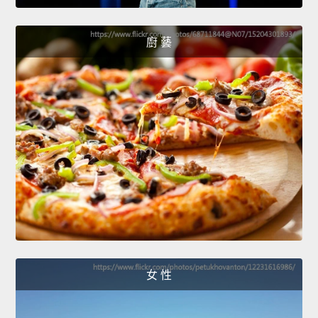
廚 藝
女 性