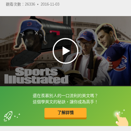
觀看次數：26336 •
2016-11-03
還在羨慕別人的一口流利的英文嗎？
框選或點兩下字幕可以直接查字典喔！
這個學英文的秘訣，讓你成為高手！
了解詳情
英
中
收錄佳句
功能升級