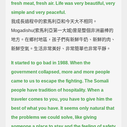
fresh meat, fresh air.
Life was very beautiful, very
simple and very peaceful.
我成長過程中的索馬利亞和今天大不相同。
Mogadishu(索馬利亞第一大城)曾是整個非洲最棒的
地方。在鄉村地區，孩子們有新鮮牛奶、新鮮的肉、
新鮮空氣。生活非常美好、非常簡單也非常平靜。
It started to go bad in 1988.
When the
government collapsed, more and more people
came to us to escape the fighting.
The Somali
people have tradition of hospitality.
When a
traveler comes to you, you have to give him the
best of what you have.
It seems only natural that
the problems we could solve, like giving
someone a place to stay and the feeling of safety