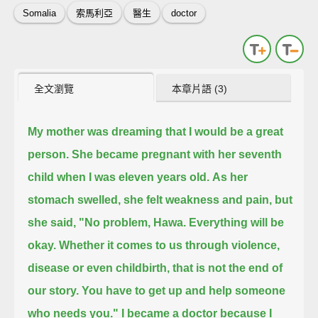
Somalia
索馬利亞
醫生
doctor
全文瀏覽
本章片語 (3)
My mother was dreaming that I would be a great
person.
She became pregnant with her seventh
child when I was eleven years old.
As her
stomach swelled, she felt weakness and pain,
but
she said, "No problem, Hawa. Everything will be
okay.
Whether it comes to us through violence,
disease or even childbirth, that is not the end of
our story.
You have to get up and help someone
who needs you."
I became a doctor because I