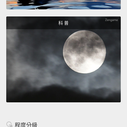
科 普
程度分級