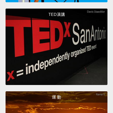
TED演講
運 動