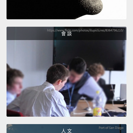
會 談
人 文