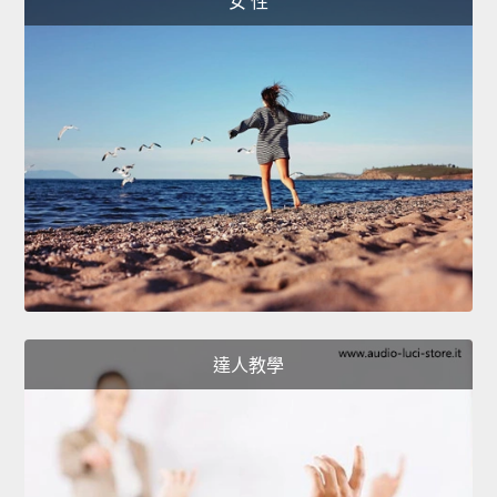
女 性
達人教學