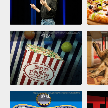
電 影
趣 味