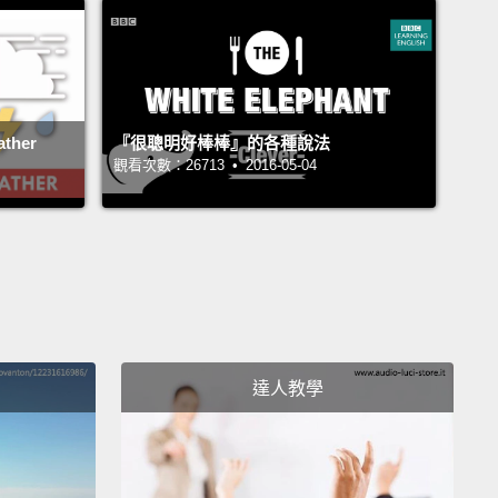
蛋放到同一個籃子裡。」這代表你永遠不該只靠一個計
得那計畫出差錯。不要把你所有的蛋放到同一個籃子
全沒錯。
 like that trick?
The trouble is,
if I get it wrong, I
ther
『很聰明好棒棒』的各種說法
觀看次數：26713 • 2016-05-04
t egg on my face.
In English, if someone makes a
e,
which makes him look stupid,
we can say, "He
g on his face."
He got egg on his face.
Fortunately, I
make mistakes.
Oops!
Looks like I got egg on my
那個把戲嗎？問題是，如果我出差錯，我就會丟臉。英
達人教學
如果某人犯了個錯誤，一個讓他顯得很蠢的錯誤，我們
說：「他出糗了。」他出糗了。幸好，我從不出包的。
看來我糗大了。