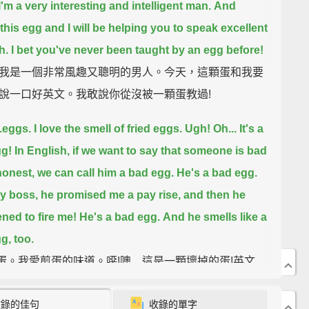
I'm a very interesting and intelligent man.
And
 this egg and I will be helping you to speak excellent
h.
I bet you've never been taught by an egg before!
我是一個非常風趣又聰明的男人。今天，這顆蛋和我要
說一口好英文。我敢說你從沒被一顆蛋教過!
.eggs.
I love the smell of fried eggs.
Ugh!
Oh...
It's a
g!
In English, if we want to say that someone is bad
honest,
we can call him a bad egg.
He's a bad egg.
y boss,
he promised me a pay rise,
and then he
ened to fire me!
He's a bad egg.
And he smells like a
g, too.
.雞蛋。我愛煎蛋的味道。噁!噢... 這是一顆壞掉的蛋!英文
果我們想說一個人很壞或不老實，我們可以叫他「壞
收錄的佳句
收錄的單字
他是個壞蛋。就像我老闆，他答應我加薪，然後他威脅