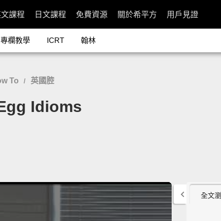
英文課程
日文課程
免費資源
關於希平方
用戶見證
專欄教學
ICRT
翰林
w To
英國腔
/
g Idioms
全文