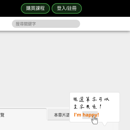
購買課程
登入/註冊
瀏覽
本章片語 (0)