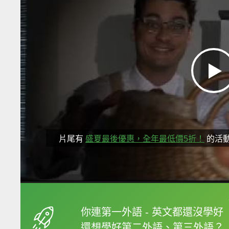
片尾有
盛夏最後優惠，全年最低價5折！
的活
框選或點兩下字幕可以
你連第一外語 - 英文都還沒學好
還想學好第二外語、第三外語？