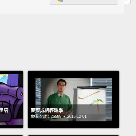
魷魚!他是個壞蛋。而且他聞起來也像壞掉的蛋。
ou met my pet rabbit, Ken?
He's a very sensible
As you can see,
he hasn't put all his eggs in one
.
It would be very silly to put all your eggs in one
.
Because if you dropped it,
you'd break them all.
 English,
we say, "Don't put all your eggs in one
."
It means you should never rely on only one plan,
e it goes wrong.
Don't put all your eggs in one
.
Exactly.
我的寵物兔兔 Ken 了嗎？他是隻非常明智的兔子。如你
俚語
蔬菜成語輕鬆學
他沒有把他所有的蛋擺到同一個籃子裡。將你所有的蛋
觀看次數：25599 • 2015-12-01
一個籃子裡是非常蠢的。因為如果你把籃子弄掉了，你
有的蛋都打破了。所以，英文中，我們說：「不要把你