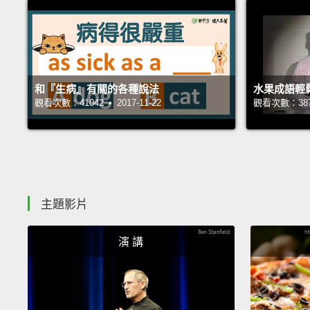
和『生病』有關的各種說法
水果成語輕
觀看次數：41042 • 2017-11-22
觀看次數：38774
主題影片
演 講