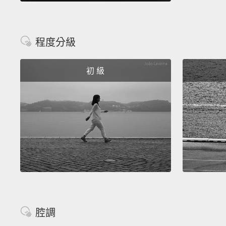
程度分級
初 級
腔調