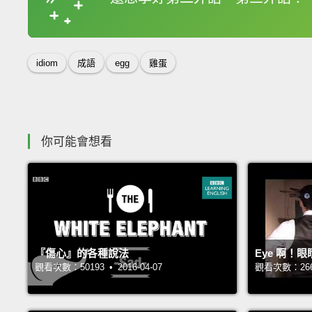
收錄佳句
idiom
成語
egg
雞蛋
你可能會想看
『傷心』的各種說法
Eye 啊！
觀看次數：50193 • 2016-04-07
觀看次數：26637