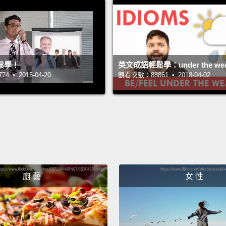
所有的
畫，免
裡。完
Did you
鬆學！
英文成語輕鬆學：under the wea
 • 2015-04-20
觀看次數：88861 • 2018-04-02
can ge
mistak
got eg
never 
face.
你喜歡
廚 藝
女 性
文中，
就可以
唉啊!