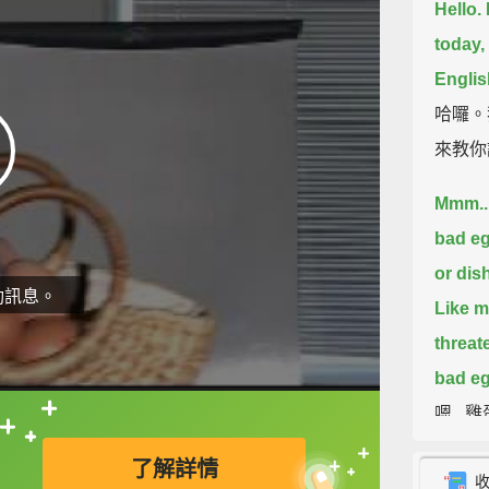
Hello.
today,
Englis
哈囉。
來教你
Mmm..
bad eg
or dis
動訊息。
Like m
threat
bad eg
嗯..
直接查字典喔！
中，如
了解詳情
蛋」。