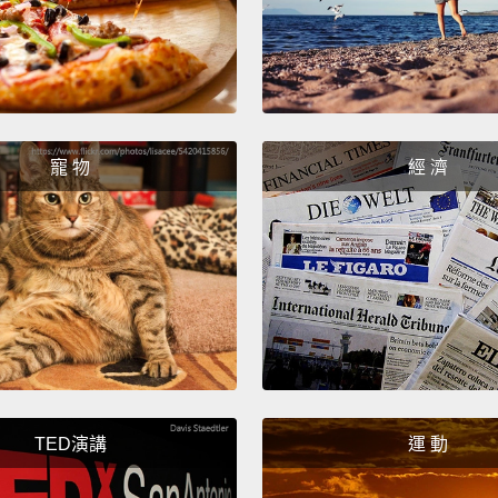
寵 物
經 濟
TED演講
運 動