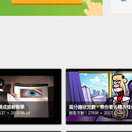
要炒我
英
中
免費功能
功能升級
Have y
rabbit.
basket
basket
So, in
basket
in cas
basket
你見過
眼睛成語輕鬆學
兩分鐘狀況劇，帶你看各種古怪
所見，
 • 2016-08-18
觀看次數：27838 • 2017-12-28
擺到同
就把所