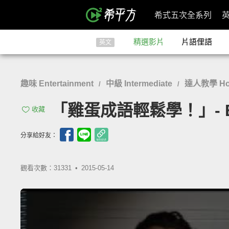
希式五次全系列
精選影片
片語俚語
英文
趣味 Entertainment
中級 Intermediate
達人教學 Ho
/
/
「雞蛋成語輕鬆學！」- Eg
收藏
分享給好友：
觀看次數：31331 •
2015-05-14