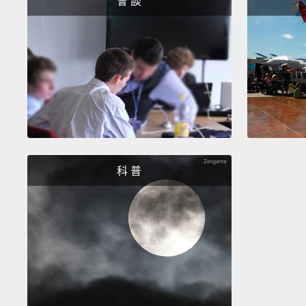
會 談
科 普