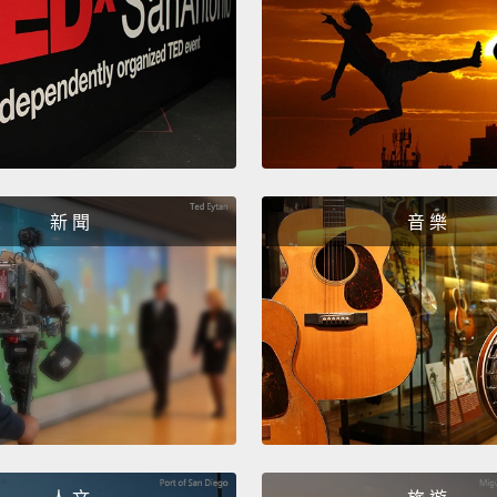
新 聞
音 樂