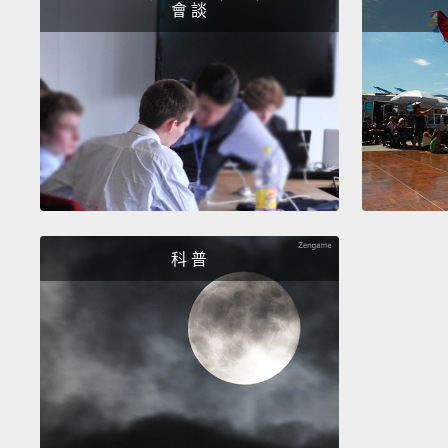
會 談
科 普