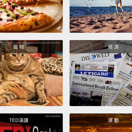
好的，
嗎？
I can 
我可以
寵 物
經 濟
You ca
你可以
Anythi
任何問
Any qu
任何你
TED演講
運 動
Anythi