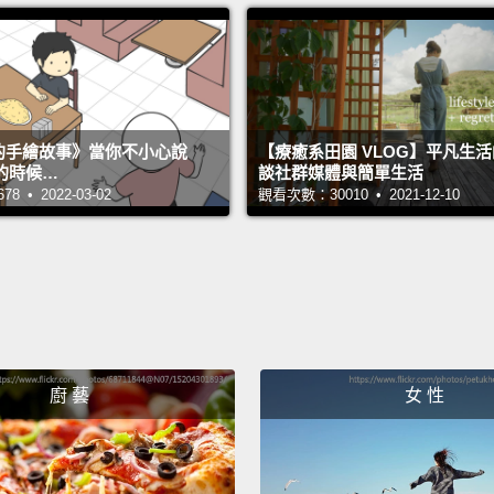
要嚇死
談，而
然後再
吧!」
s 的手繪故事》當你不小心說
【療癒系田園 VLOG】平凡生
Thank
的時候…
談社群媒體與簡單生活
 • 2022-03-02
觀看次數：30010 • 2021-12-10
謝謝。
Have a
祝你有
Congra
恭喜!
廚 藝
女 性
All ri
Emma