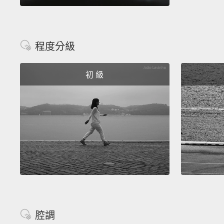
程度分級
初 級
腔調