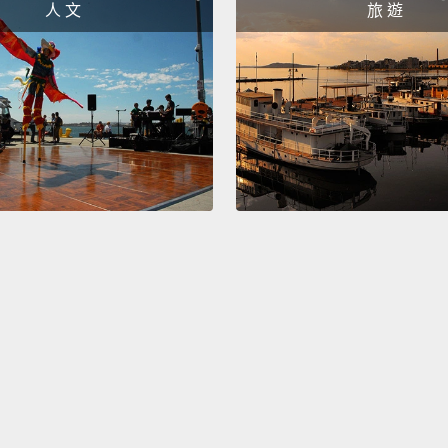
人 文
旅 遊
This i
quinc
這也太
She's 
她很喜
She's 
talkin
Cheese
她在說
起司就
Have a
祝你有