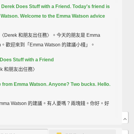
s Derek Does Stuff with a Friend.
Today's friend is
Watson.
Welcome to the Emma Watson advice
〈Derek 和朋友出任務〉。今天的朋友是 Emma
on。歡迎來到「Emma Watson 的建議小棧」。
Does Stuff with a Friend
ek 和朋友出任務〉
e from Emma Watson. Anyone?
Two bucks. Hello.
Emma Watson 的建議。有人要嗎？兩塊錢。你好。好
How do I tell my friends that my wife and I are