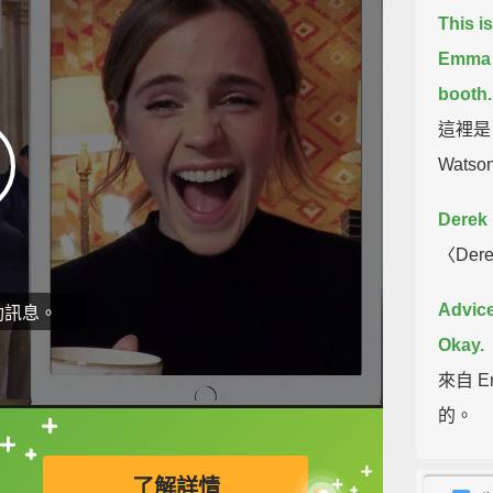
This i
Emma 
booth.
這裡是
Wats
Derek 
〈Der
Advic
動訊息。
Okay.
來自 
的。
直接查字典喔！
Hello.
了解詳情