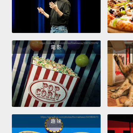
電 影
趣 味