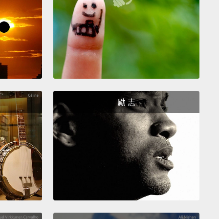
題。
an I get my girlfriend today for Valentine's?
人節我可以送我女友什麼東西？
 buy her jewelry and feed her cheese.
寶給她然後餵她吃起司。
勵 志
t the biggest fan of cheese.
很喜歡起司。
hat?
麼？
 like cheese.
歡起司。