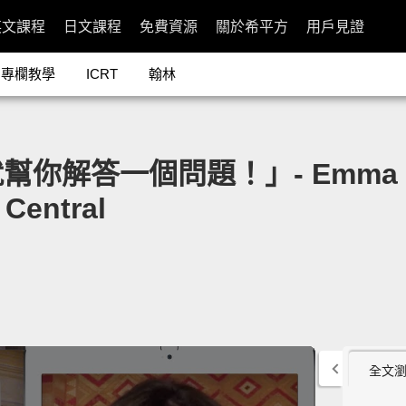
英文課程
日文課程
免費資源
關於希平方
用戶見證
專欄教學
ICRT
翰林
答一個問題！」- Emma Watson
 Central
全文