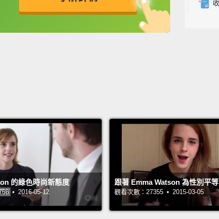
expect
你好。
英
中
免費功能
功能升級
錯的問
That's
好令人
Thank
謝謝。
Really
importa
very s
tson 的綠色時尚新態度
跟著 Emma Watson 為性別平
excite
 • 2016-05-12
觀看次數：27355 • 2015-03-05
be lik