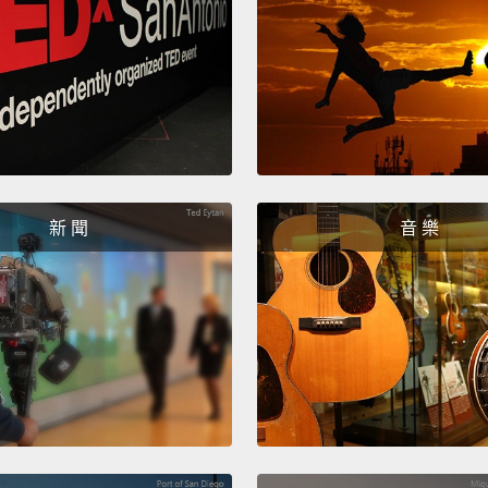
任何問
What c
今天情
Go and
去買珠
新 聞
音 樂
I'm no
我不是
No! W
不!什
I don't
我不喜