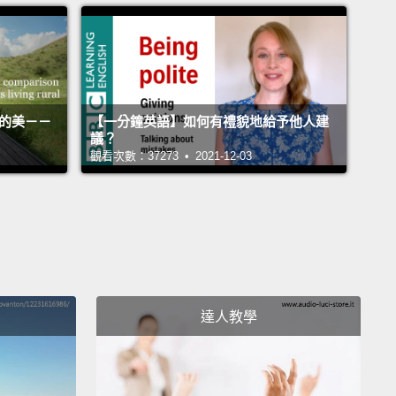
他們。我會說：「我有一件非常重要的事情需要跟你談
且很嚴肅。」降低他們的期待；讓他們一點都不興奮。
說：「我們要有小孩了。」他們就會：「那也太棒了
活的美－－
【一分鐘英語】如何有禮貌地給予他人建
 you.
議？
觀看次數：37273 • 2021-12-03
 good one.
個美好的一天。
tulations!
達人教學
ght, guys. Who's got two dollars and a question for
?
You've got one?