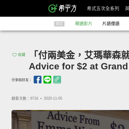
希式五次全系列
精選影片
片語俚語
英文
「付兩美金，艾瑪華森就幫你解
收藏
Advice for $2 at Grand
分享給好友：
觀看次數：9716 •
2020-11-05