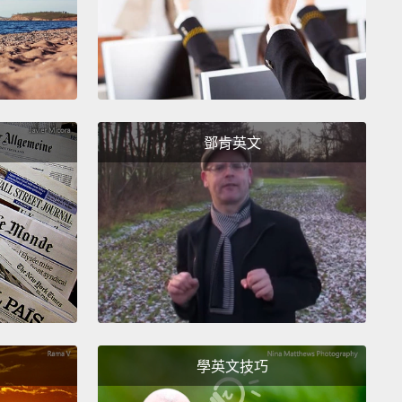
各位。誰有兩塊美元和一個問題給 Emma？你有問題
ask anything?
問任何問題？
鄧肯英文
n ask any question you'd like.
問任何你想問的問題。
ng.
題。
estion you'd like.
想問的問題。
學英文技巧
ng.