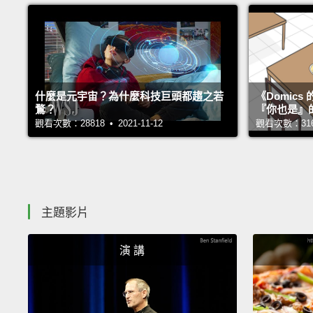
什麼是元宇宙？為什麼科技巨頭都趨之若
《Domic
鶩？
『你也是』
觀看次數：28818 • 2021-11-12
觀看次數：31678
主題影片
演 講