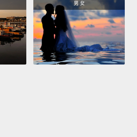
男 女
s so sad for you.
Have you ever had manchego with
e?
悲傷了吧。你有吃過曼徹格起司配溫桲（註）嗎？
a big fan of cheese.
歡起司。
speaking English, and I don't know what you're
g about.
Cheese is cheese.
Cheese is cheese to me.
 is cheese.
英文但我不知道她在說什麼。起司就是起司。對我來說
是起司。起司就是起司。
 good one.
個美好的一天。