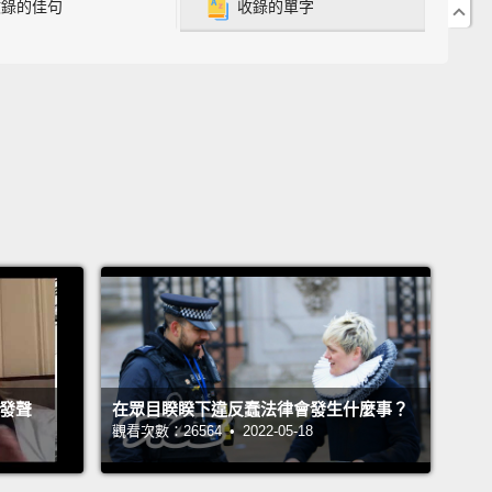
收錄的佳句
收錄的單字
ing our first child?
It's a pretty good one.
我該如何告訴朋友我和妻子懷了第一個孩子？這是個不
題。
 so exciting. Congratulations!
期待喔。恭喜!
 you.
 freak them out.
I'd be like, "There's something very
nt that I really need to talk to you about,
and it's
erious."
Really lower their expectations; they're not
等發聲
在眾目睽睽下違反蠢法律會發生什麼事？
d.
And then, "We're having a baby."
And then they'll
觀看次數：26564 • 2022-05-18
e, "That's freaking awesome!"