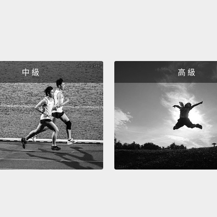
Doesn'
不喜歡
I've n
我從來
中 級
高 級
Where 
你都從
I don'
我不知
Look!
妳看!
Oh, hi.