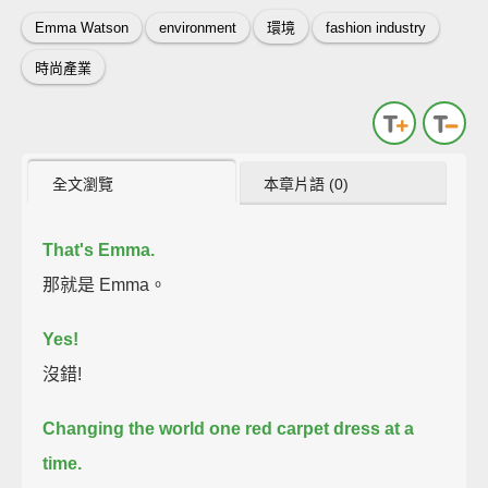
Emma Watson
environment
環境
fashion industry
時尚產業
全文瀏覽
本章片語 (0)
That's Emma.
那就是 Emma。
Yes!
沒錯!
Changing the world one red carpet dress at a
time.