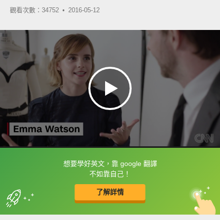
觀看次數：34752 •
2016-05-12
想要學好英文，靠 google 翻譯
框選或點兩下字幕可以直接查字典喔！
不如靠自己！
了解詳情
英
中
收錄佳句
功能升級