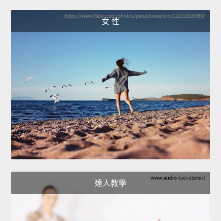
女 性
達人教學