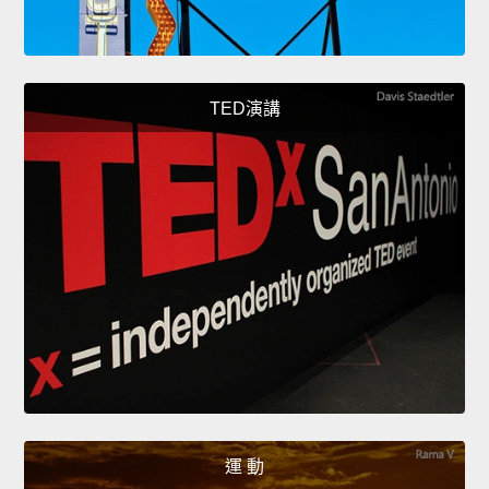
TED演講
運 動