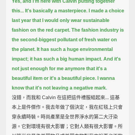
Yes, and I'm here with Calvin putting together
this...
It's basically a masterpiece.
I made a choice
last year that I would only wear sustainable
fashion on the red carpet.
The fashion industry is
the second-biggest pollutant of fresh water on
the planet.
It has such a huge environmental
impact; it has such a big human impact.
And it's
not just enough for me anymore that it's a
beautiful item or it's a beautiful piece.
I wanna
know that it's not leaving a negative mark.
沒錯，而我和 Calvin 在這把這件禮服組起來... 這基
本上是件傑作。我去年做了個決定，我在紅毯上只會
穿永續時裝。時尚產業是全世界淨水的第二大汙染
源。它對環境有很大影響；它對人類有很大影響。所