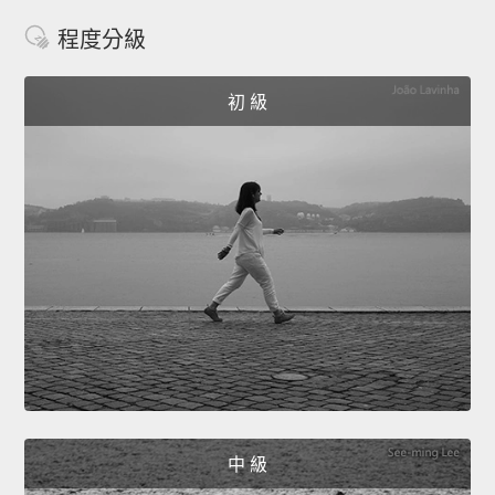
程度分級
初 級
中 級