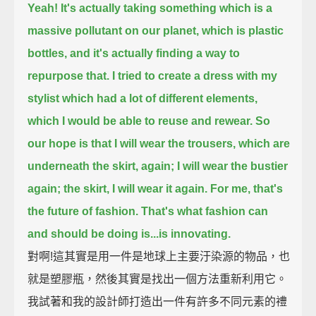
Yeah!
It's actually taking something which is a
massive pollutant on our planet, which is plastic
bottles,
and it's actually finding a way to
repurpose that.
I tried to create a dress with my
stylist which had a lot of different elements,
which I would be able to reuse and rewear.
So
our hope is that I will wear the trousers, which are
underneath the skirt, again;
I will wear the bustier
again;
the skirt, I will wear it again.
For me, that's
the future of fashion.
That's what fashion can
and should be doing is...is innovating.
對啊!這其實是用一件是地球上主要汙染源的物品，也
就是塑膠瓶，然後其實是找出一個方法重新利用它。
我試著和我的設計師打造出一件有許多不同元素的禮