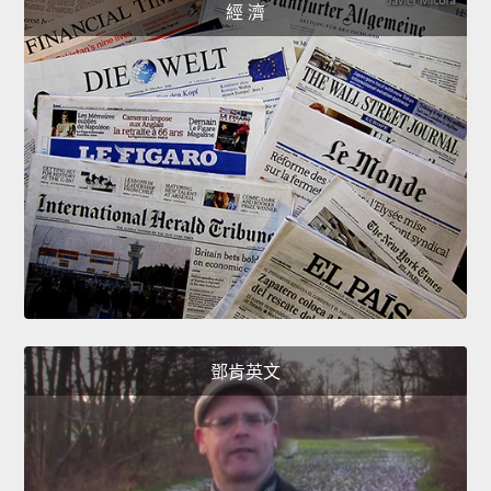
經 濟
鄧肯英文