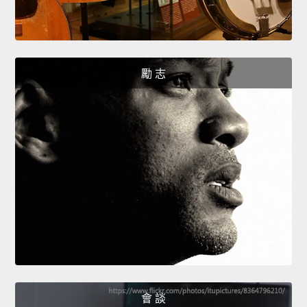
勵 志
會 談