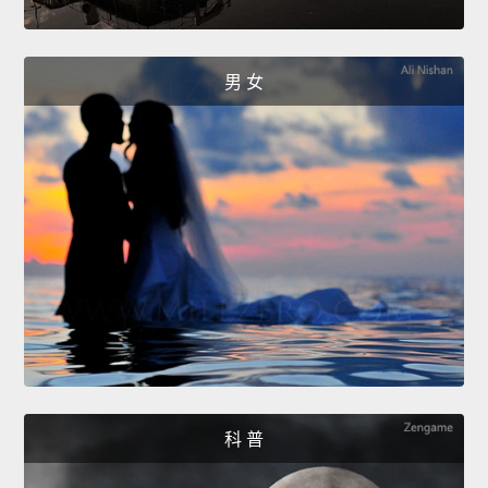
男 女
科 普