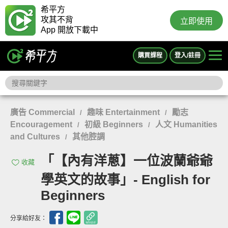
希平方
攻其不背
立即使用
App 開放下載中
購買課程
登入/註冊
廣告 Commercial
趣味 Entertainment
勵志
/
/
Encouragement
初級 Beginners
人文 Humanities
/
/
and Cultures
其他腔調
/
「【內有洋蔥】一位波蘭爺爺
收藏
學英文的故事」- English for
Beginners
分享給好友：