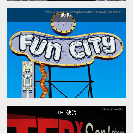
趣 味
TED演講