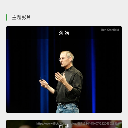
主題影片
演 講
廚 藝