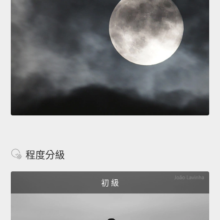
程度分級
初 級