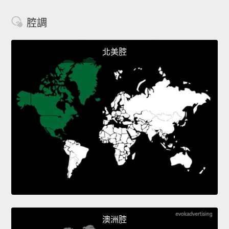
腔調
北美腔
澳洲腔