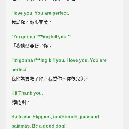
I love you.
You are perfect.
我愛你。你很完美。
"I'm gonna f***ing kill you."
「我他媽要殺了你。」
I'm gonna f***ing kill you.
I love you.
You are
perfect.
我他媽要殺了你。我愛你。你很完美。
Hi! Thank you.
嗨!謝謝。
Suitcase.
Slippers, toothbrush, passport,
pajamas.
Be a good dog!