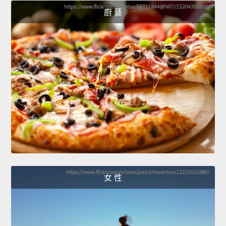
廚 藝
女 性