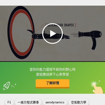
當你的能力還撐不起你的野心時
框選或點兩下字幕可以直接查字典喔！
那就應該靜下心來學習
了解詳情
英
中
收錄佳句
功能升級
F1
一級方程式賽事
aerodynamics
空氣動力學