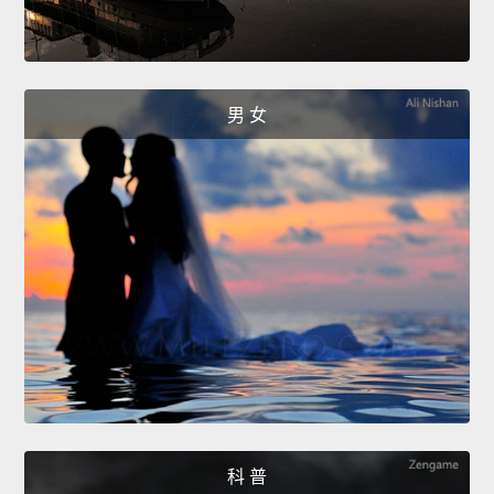
男 女
科 普