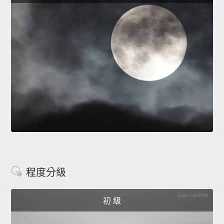
程度分級
初 級