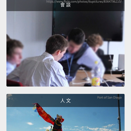
會 談
人 文