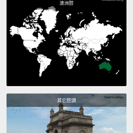
澳洲腔
其它腔調