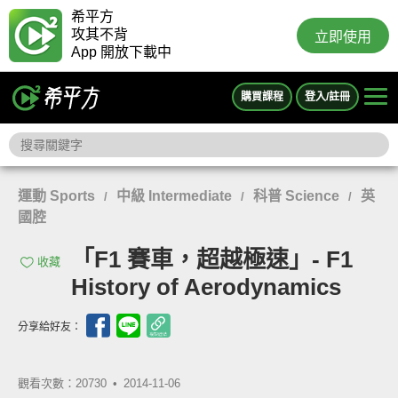
希平方
攻其不背
立即使用
App 開放下載中
購買課程
登入/註冊
運動 Sports
中級 Intermediate
科普 Science
英
/
/
/
國腔
「F1 賽車，超越極速」- F1
收藏
History of Aerodynamics
分享給好友：
觀看次數：20730 •
2014-11-06