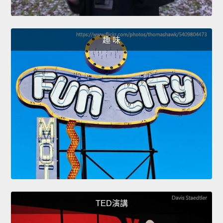
趣 味
TED演講