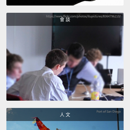
會 談
人 文