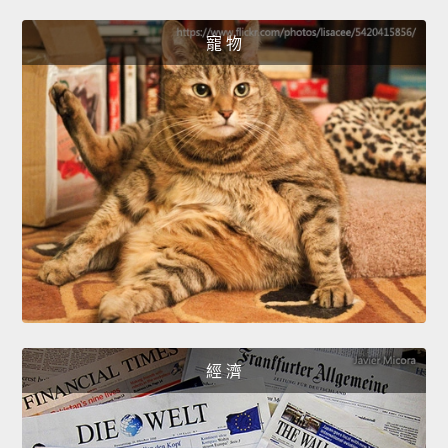
寵 物
經 濟