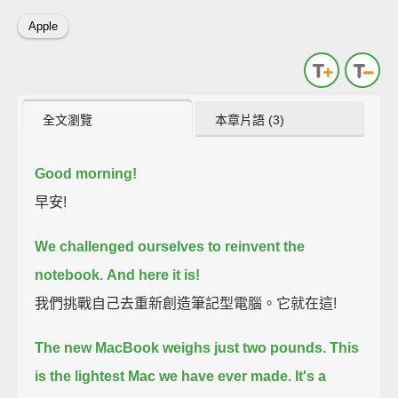
Apple
全文瀏覽
本章片語 (3)
Good morning!
早安!
We challenged ourselves to reinvent the
notebook.
And here it is!
我們挑戰自己去重新創造筆記型電腦。它就在這!
The new MacBook weighs just two pounds.
This
is the lightest Mac we have ever made.
It's a