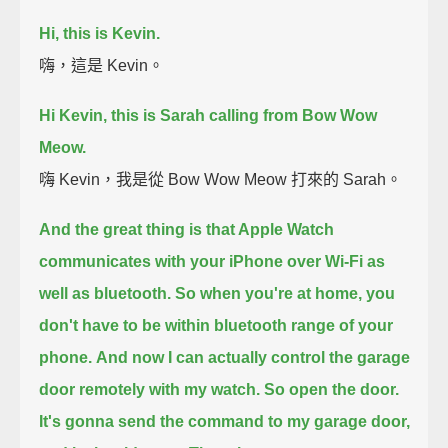
Hi, this is Kevin.
嗨，這是 Kevin。
Hi Kevin, this is Sarah calling from Bow Wow
Meow.
嗨 Kevin，我是從 Bow Wow Meow 打來的 Sarah。
And the great thing is that Apple Watch
communicates with your iPhone over Wi-Fi as
well as bluetooth.
So when you're at home, you
don't have to be within bluetooth range of your
phone.
And now I can actually control the garage
door remotely with my watch.
So open the door.
It's gonna send the command to my garage door,