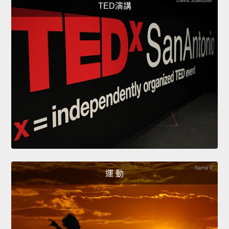
TED演講
運 動