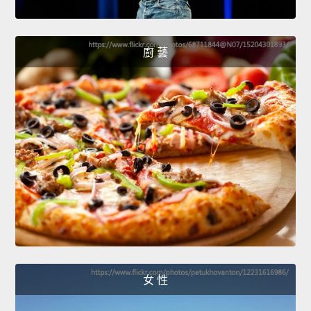
廚 藝
女 性