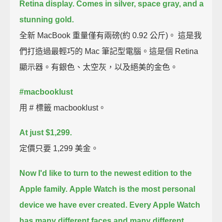
Retina display.
Comes in silver, space gray, and a
stunning gold.
全新 MacBook 重量僅有兩磅(約 0.92 公斤)。 這是我
們打造過最輕巧的 Mac 筆記型電腦。這是個 Retina
顯示器。有銀色、太空灰，以及絕美的金色。
#macbooklust
用 # 標籤 macbooklust。
At just $1,299.
定價只要 1,299 美金。
Now I'd like to turn to the newest edition to the
Apple family.
Apple Watch is the most personal
device we have ever created.
Every Apple Watch
has many different faces and many different