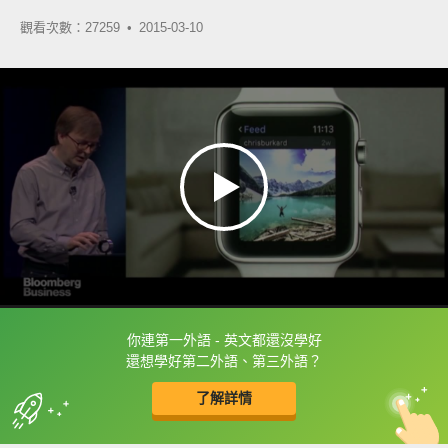
觀看次數：27259 •
2015-03-10
你連第一外語 - 英文都還沒學好
框選或點兩下字幕可以直接查字典喔！
還想學好第二外語、第三外語？
了解詳情
英
中
收錄佳句
功能升級