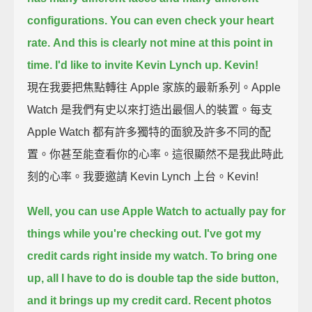
configurations.
You can even check your heart
rate.
And this is clearly not mine at this point in
time.
I'd like to invite Kevin Lynch up. Kevin!
現在我要把焦點轉往 Apple 家族的最新系列。Apple
Watch 是我們有史以來打造出最個人的裝置。每支
Apple Watch 都有許多獨特的面貌及許多不同的配
置。你甚至能查看你的心率。這很顯然不是我此時此
刻的心率。我要邀請 Kevin Lynch 上台。Kevin!
Well, you can use Apple Watch to actually pay for
things while you're checking out.
I've got my
credit cards right inside my watch.
To bring one
up, all I have to do is double tap the side button,
and it brings up my credit card.
Recent photos