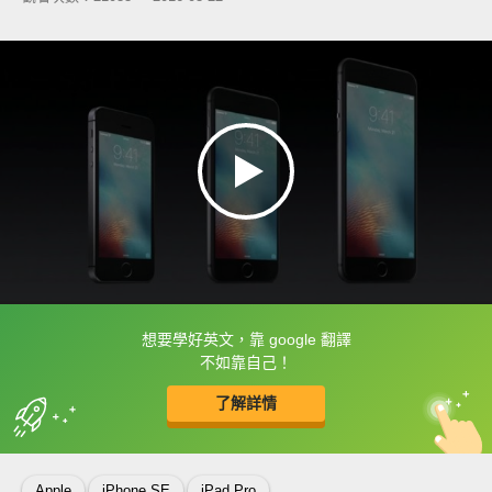
想要學好英文，靠 google 翻譯
框選或點兩下字幕可以直接查字典喔！
不如靠自己！
了解詳情
英
中
收錄佳句
功能升級
Apple
iPhone SE
iPad Pro