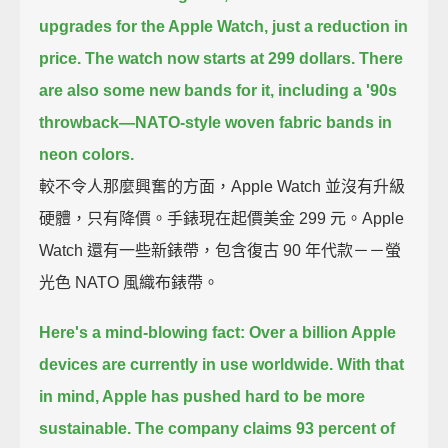
upgrades for the Apple Watch,
just a reduction in
price.
The watch now starts at 299 dollars.
There
are also some new bands for it,
including a '90s
throwback—NATO-style woven fabric bands in
neon colors.
較不令人那麼興奮的方面，Apple Watch 並沒有升級
硬體，只有降價。手錶現在起價美金 299 元。Apple
Watch 還有一些新錶帶，包含復古 90 年代款－－螢
光色 NATO 風織布錶帶。
Here's a mind-blowing fact: Over a billion Apple
devices are currently in use worldwide.
With that
in mind, Apple has pushed hard to be more
sustainable.
The company claims 93 percent of