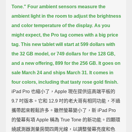
Tone."
Four ambient sensors measure the
ambient light in the room
to adjust the brightness
and color temperature of the display.
As you
might expect, the Pro tag comes with a big price
tag.
This new tablet will start at 599 dollars with
the 32 GB model,
or 749 dollars for the 128 GB,
and a new offering, 899 for the 256 GB.
It goes on
sale March 24 and ships March 31.
It comes in
four colors, including that tasty rose gold finish.
iPad Pro 也縮小了，Apple 現在提供這高端平板的
9.7 吋版本。它和 12.9 吋的老大哥有相同功能，不過
攜帶起來輕鬆許多。雖然螢幕變小了，新 iPad Pro
的螢幕有項 Apple 稱為 True Tone 的新功能。四顆環
繞感測器測量房間四周光線，以調整螢幕亮度和色