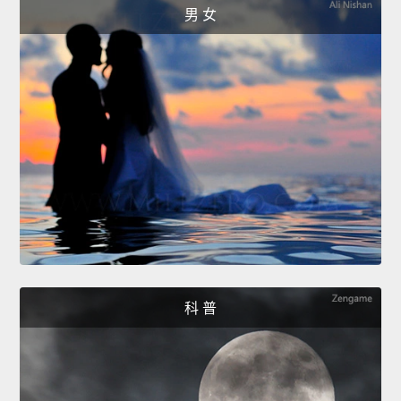
男 女
科 普