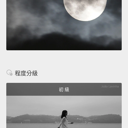
程度分級
初 級