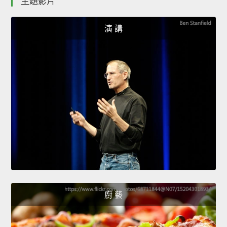
主題影片
演 講
廚 藝