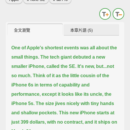
全文瀏覽
本章片語 (5)
One of Apple's shortest events was all about the
small things.
The tech giant debuted a new
smaller iPhone, called the SE.
It's new, but...not
so much.
Think of it as the little cousin of the
iPhone 6s in terms of capability and
performance,
except it looks like its uncle, the
iPhone 5s.
The size jives nicely with tiny hands
and shallow pockets.
This new iPhone starts at
just 399 dollars, with no contract, and it ships on