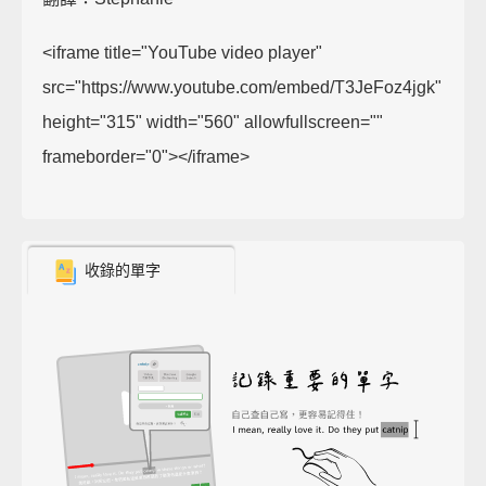
<iframe title="YouTube video player"
src="https://www.youtube.com/embed/T3JeFoz4jgk"
height="315" width="560" allowfullscreen=""
frameborder="0"></iframe>
收錄的單字