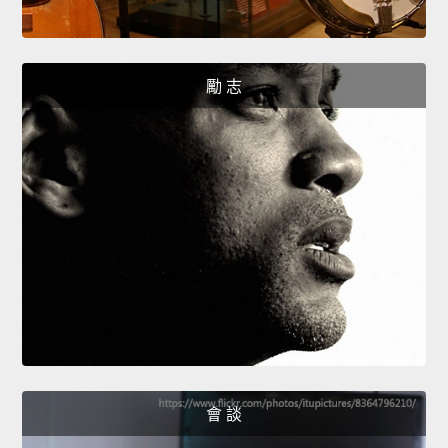
勵 志
會 談