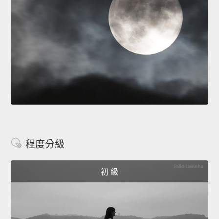
程度分級
初 級