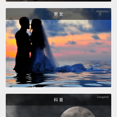
男 女
科 普