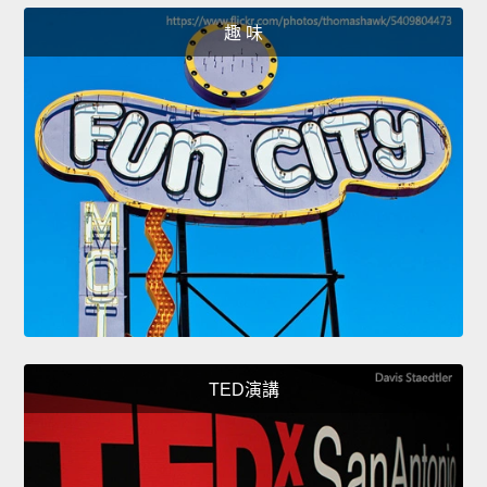
趣 味
TED演講