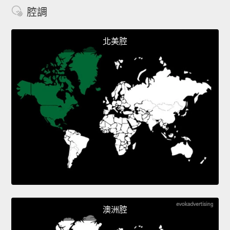
腔調
北美腔
澳洲腔