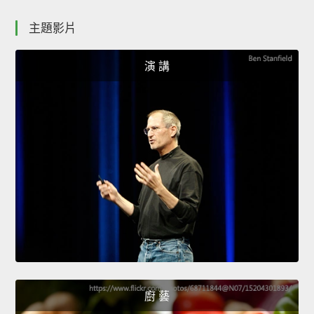
主題影片
演 講
廚 藝