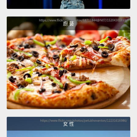
廚 藝
女 性