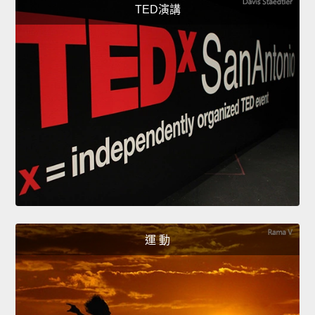
TED演講
運 動