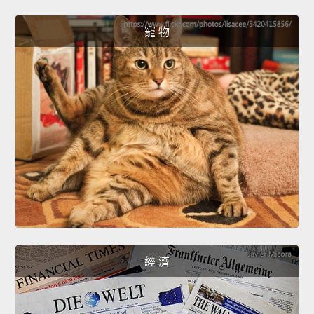
寵 物
經 濟