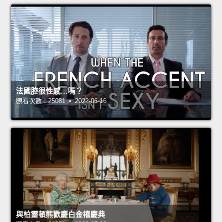
法國腔很性感…嗎？
觀看次數：25081 • 2022-06-16
與柏靈頓熊歡慶白金禧慶典