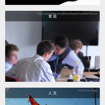
會 談
人 文