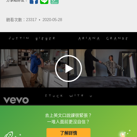
分享給好友：
觀看次數：23317 •
2020-05-28
去上英文口說課很緊張？
框選或點兩下字幕可以直接查字典喔！
一堆人面前更沒自信？
了解詳情