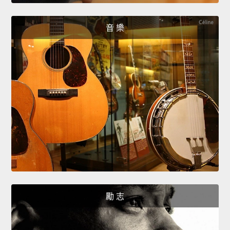
音 樂
勵 志