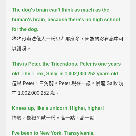
The dog's brain can't think as much as the
human's brain,
because there's no high school
for the dog.
狗狗沒辦法像人一樣思考那麼多，因為狗沒有高中可
以讀呀。
This is Peter, the Triceratops.
Peter is one years
old.
The T. rex, Sally, is 1,002,000,252 years old.
這是 Peter，三角龍。Peter 現在一歲。暴龍 Sally 現
在 1,002,000,252 歲。
Knees up, like a unicorn.
Higher, higher!
抬膝，像獨角獸一樣。高一點、高一點!
I've been to New York, Transylvania,