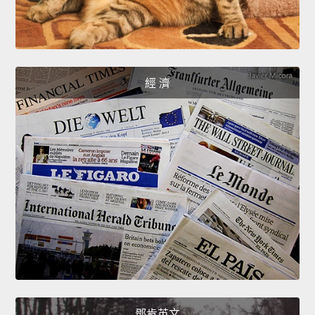
經 濟
鄧肯英文