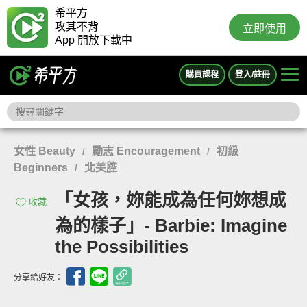
希平方
攻其不背
立即使用
App 開放下載中
購買課程
登入/註冊
女性 Beauty
勵志 Encouragement
初級
/
/
Beginners
北美腔
/
「女孩，妳能成為任何妳想成
收藏
為的樣子」- Barbie: Imagine
the Possibilities
分享給好友：