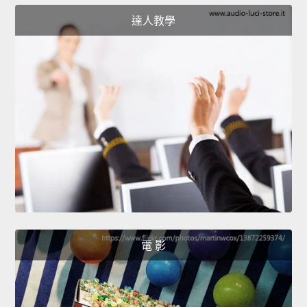
達人教學
電 影