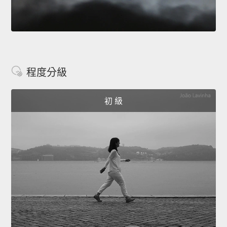
程度分級
初 級