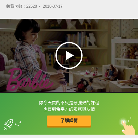
觀看次數：22528 •
2018-07-17
你今天買的不只是最強效的課程
框選或點兩下字幕可以直接查字典喔！
也買到希平方的服務與友情
了解詳情
英
中
收錄佳句
功能升級