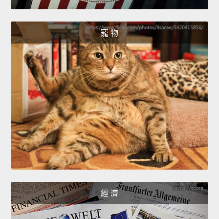
寵 物
經 濟