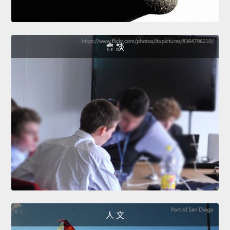
會 談
人 文