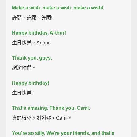
Make a wish, make a wish, make a wish!
許願、許願、許願!
Happy birthday, Arthur!
生日快樂，Arthur!
Thank you, guys.
謝謝你們。
Happy birthday!
生日快樂!
That's amazing.
Thank you, Cami.
真的很棒。謝謝妳，Cami。
You're so silly.
We're your friends, and that's