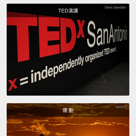
TED演講
運 動