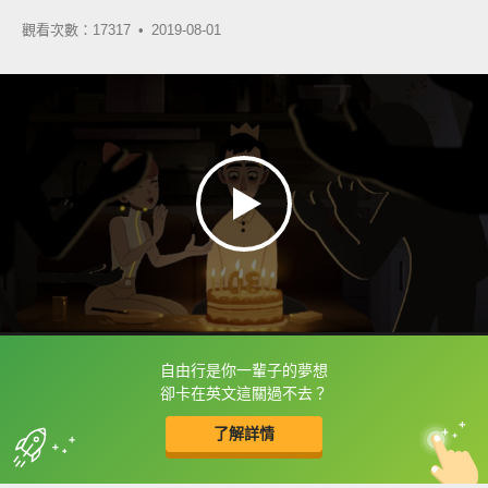
觀看次數：17317 •
2019-08-01
自由行是你一輩子的夢想
框選或點兩下字幕可以直接查字典喔！
卻卡在英文這關過不去？
了解詳情
英
中
收錄佳句
功能升級