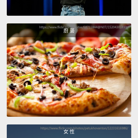
廚 藝
女 性