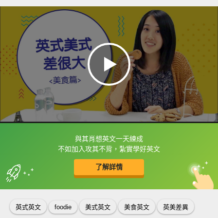
與其肖想英文一天練成
框選或點兩下字幕可以直接查字典喔！
不如加入攻其不背，紮實學好英文
了解詳情
英
中
收錄佳句
功能升級
英式英文
foodie
美式英文
美食英文
英美差異