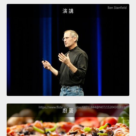
演 講
廚 藝