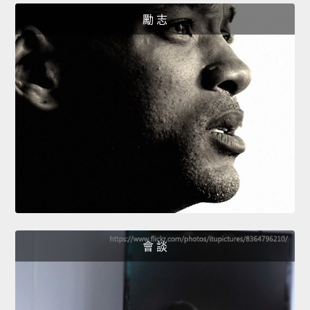
勵 志
會 談