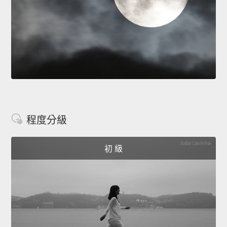
程度分級
初 級